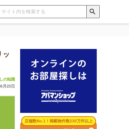
数No.1！掲載物件数230万件以上
パマンショップ公式サイト