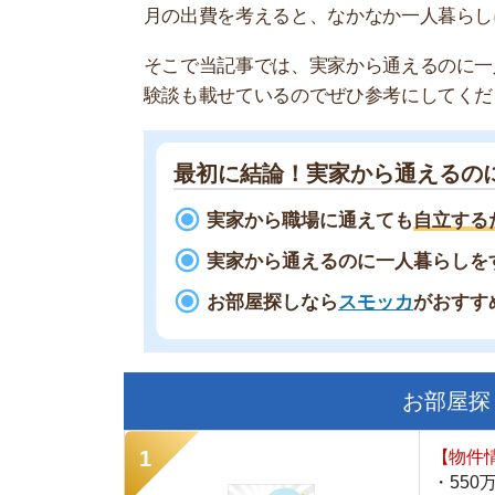
最初に結論！実家から通えるのに一人
実家から職場に通えても
自立するために
実家から通えるのに一人暮らしをすると
お部屋探しなら
スモッカ
がおすすめ！
現
お部屋探しにお
【物件情報を毎
・550万件以
・通知機能で物
・最大5万円の
スモッカ
【シンプルで使