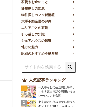
方の魅力
別のおすすめ不動産屋
人気記事ランキング
一人暮らしの生活費は平均い
くら？支出内訳や費用シミュ
レーションを公開
東京都内の住みやすい街ラン
キングTOP10！一人暮らし
におすすめの駅も公開
【2026年最新】
【2026年】賃貸サイトおす
すめランキング！全50社の
物件探しサイトを比較検証
おすすめの良い不動産屋ラン
キングTOP10！プロが賃貸
仲介業者を徹底比較
部屋探しアプリ全27社徹底
比較！物件探しアプリランキ
ングTOP5【ニーズ別】
賃貸の家賃保証会社で審査が