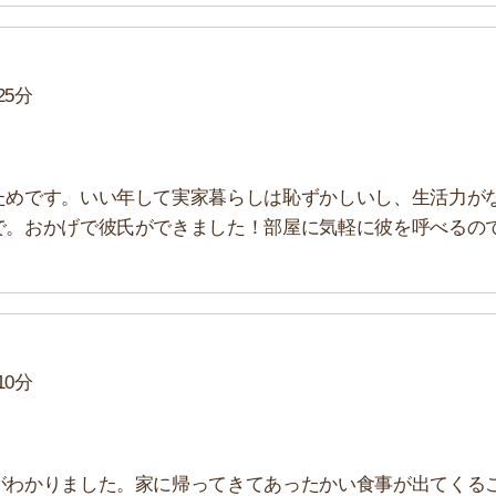
ました。家に帰ってきてあったかい食事が出てくるこ
ないんですよね。それに気付けて良かったです。実家
おくべきだと思いました。
見てみると「自由な暮らしができる」「親のありがたみが
です。
ならないので生活力が身に付きます。
一人暮らししている
ら通えるのに一人暮らしを希望しているお客さんはいるの
すると、10人中1～2人くらいは実家から通える範囲で
ません。一人暮らしは実家暮らしにはないメリットがたく
ることをおすすめします。