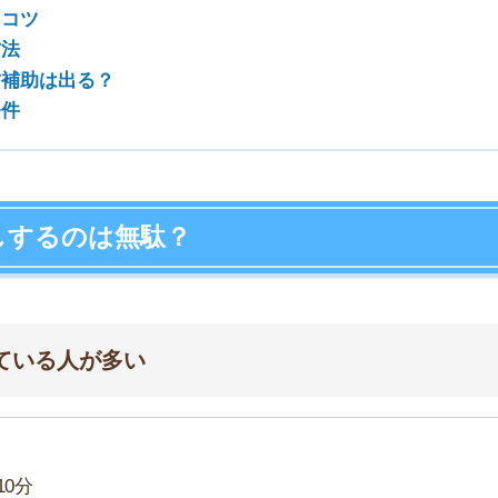
人が多い
店舗
ア
ると、どうしても親に家事をまかせちゃうので…。確
ないと誰もやってくれないので自然と家事ができるよ
よって親も安心してくれたのも良かったです。
飯はどうするんだ」などあれこれうるさいので一人暮