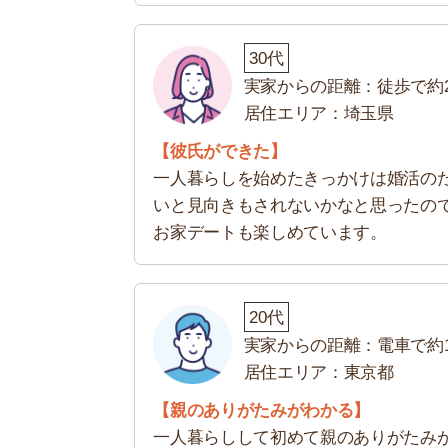
【親のありがたみがわかる】
一人暮らしして初めて親のありがたみがわかり
と、お風呂が沸いていることって当たり前じゃ
や職場からの距離は関係なく一人暮らしはして
実家から通えるのに一人暮らししている人の声を
わかった」など、全体的に満足している人が多い
実家近くだとしても、家事は自分でやらなければ
約1～2割の人は実家から通えるのに
弊社「家AGENT池袋店」の営業マンに「実家か
か」を聞いてみました。
引っ越し理由が「独立したいから」という人に限定
物件探ししているそうです。
数は多くありませんが、全くいないわけではあり
さんあります。距離に関係なく、一度経験してみ