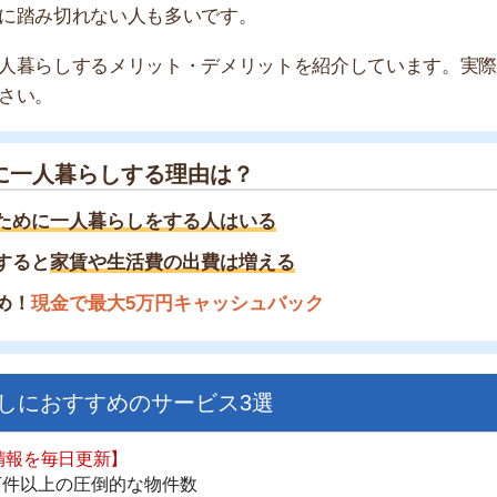
暮らしする理由は？
一人暮らしをする人はいる
家賃や生活費の出費は増える
金で最大5万円キャッシュバック
すすめのサービス3選
街
一
日更新】
同
上の圧倒的な物件数
家
件を見逃さない
お祝い金がもらえる
部
物
ダウンロードはこちら
大
エ
引
いやすい】
シ