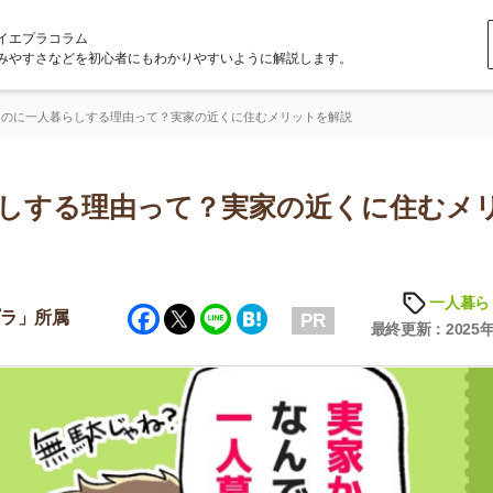
ラム
どを初心者にもわかりやすいように解説します。
らしする理由って？実家の近くに住むメリットを解説
る理由って？実家の近くに住むメリッ
一人暮らしの知識
Facebook
Twitter
Line
Hatena
属
PR
最終更新：2025年6月23日
店舗
ア