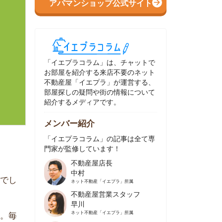
イエプラコラム」は、チャットで
部屋を紹介する来店不要のネット
動産屋「イエプラ」が運営する、
屋探しの疑問や街の情報について
介するメディアです。
ンバー紹介
イエプラコラム」の記事は全て専
家が監修しています！
不動産屋店長
中村
ネット不動産
「イエプラ」所属
不動産屋営業スタッフ
早川
ネット不動産
「イエプラ」所属
不動産屋営業スタッフ
村野
ネット不動産
「イエプラ」所属
不動産屋宅地建物取引士
舟木
ネット不動産
「イエプラ」所属