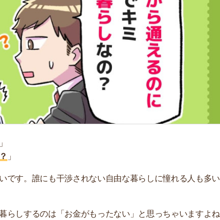
「
お
不
部
紹
メ
「
門
。誰にも干渉されない自由な暮らしに憧れる人も多いでし
するのは「お金がもったない」と思っちゃいますよね。毎
切れない人も多いです。
しするメリット・デメリットを紹介しています。実際の体