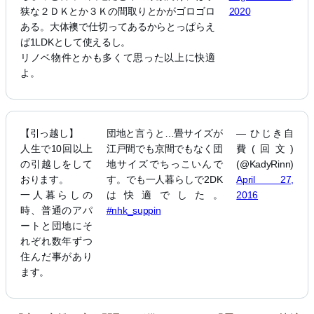
狭な２ＤＫとか３Ｋの間取りとかがゴロゴロ
2020
ある。大体襖で仕切ってあるからとっぱらえ
ば1LDKとして使えるし。
リノベ物件とかも多くて思った以上に快適
よ。
【引っ越し】
団地と言うと…畳サイズが
— ひじき自
人生で10回以上
江戸間でも京間でもなく団
費(回文)
の引越しをして
地サイズでちっこいんで
(@KadyRinn)
おります。
す。でも一人暮らしで2DK
April 27,
一人暮らしの
は快適でした。
2016
時、普通のアパ
#nhk_suppin
ートと団地にそ
れぞれ数年ずつ
住んだ事があり
ます。