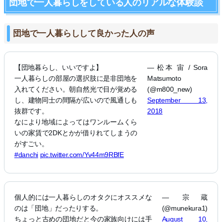
団地で一人暮らしをしている人のリアルな体験談
団地で一人暮らしして良かった人の声
【団地暮らし、いいですよ】
— 松本 宙 / Sora
一人暮らしの部屋の選択肢に是非団地を
Matsumoto
入れてください。朝自然光で目が覚める
(@m800_new)
し、建物同士の間隔が広いので風通しも
September 13,
抜群です。
2018
なにより地域によってはワンルームくら
いの家賃で2DKとかが借りれてしまうの
がすごい。
#danchi
pic.twitter.com/Yv44m9RBfE
個人的には一人暮らしのオタクにオススメな
— 宗蔵
のは「団地」だったりする。
(@munekura1)
ちょっと古めの団地だと今の家族向けには手
August 10,