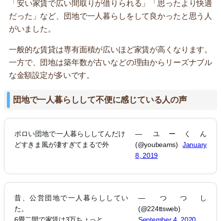
「安い家賃で広い間取りが借りられる」「思ったより快適
だった」など、団地で一人暮らしをして良かったと思う人
がいました。
一般的な賃貸は専有面積が広いほど家賃が高くなります。
一方で、団地は築年数が古いなどの理由からリーズナブル
な金額設定が多いです。
団地で一人暮らしして不便に感じている人の声
ボロい団地で一人暮らししてんだけ
— ユーくん
どすきま風が凄すぎてまるで外
(@youbeams)
January
8, 2019
昔、公営団地で一人暮らししてい
— つつし
た。
(@224ttsweb)
6畳二間で家賃は3万ちょっと。
September 4, 2020