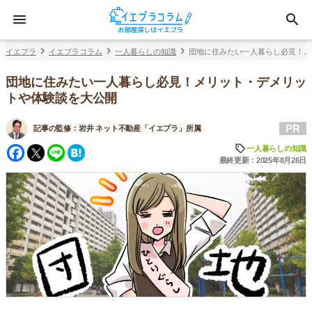
イエプラ
イエプラコラム
一人暮らしの知識
団地に住みたい一人暮らし必見！メ
団地に住みたい一人暮らし必見！メリット・デメリッ
トや体験談を大公開
PR
記事の監修：
岩井 ネット不動産「イエプラ」所属
Facebook
Twitter
Line
Hatena
一人暮らしの知識
最終更新：2025年8月26日