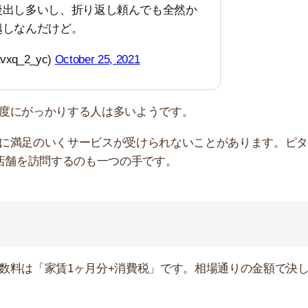
月分に抑えています。仲介手数料を抑えるのが最優先であ
ほうが良いです。
口コミ
不動産契約しといてや」って親
タットハウスで仲介手数料一ヶ
請求に気づいて「なんで仲介料
けど契約されたので駄目ですと
わないマンになった
e_ch)
August 31, 2022
、仲介手数料見て目を疑いまし