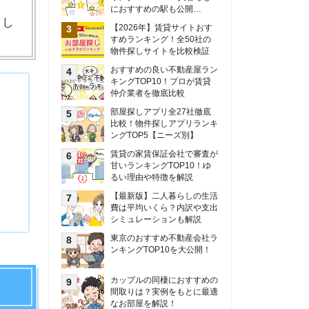
甘いランキングTOP10！ゆ
るい理由や特徴を解説
【最新版】二人暮らしの生活
費は平均いくら？内訳や支出
シミュレーションも解説
東京のおすすめ不動産会社ラ
ンキングTOP10を大公開！
カップルの同棲におすすめの
間取りは？実例をもとに最適
なお部屋を解説！
シングルマザーの生活費は平
均いくら？母子家庭の収入や
支援制度についても解説