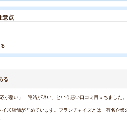
い」「連絡が遅い」という悪い口コミ目立ちました。
店舗
ア
店舗が占めています。フランチャイズとは、有名企業の看
、そもそもが別会社なので接客スキルや教育に差が出る可
口コミ
いし
yoshi1208)
December 14,