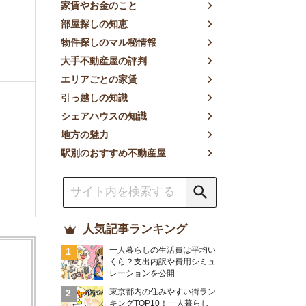
方の魅力
別のおすすめ不動産屋
人気記事ランキング
一人暮らしの生活費は平均い
くら？支出内訳や費用シミュ
レーションを公開
東京都内の住みやすい街ラン
キングTOP10！一人暮らし
におすすめの駅も公開
【2026年最新】
【2026年】賃貸サイトおす
すめランキング！全50社の
物件探しサイトを比較検証
おすすめの良い不動産屋ラン
キングTOP10！プロが賃貸
仲介業者を徹底比較
部屋探しアプリ全27社徹底
比較！物件探しアプリランキ
ングTOP5【ニーズ別】
賃貸の家賃保証会社で審査が