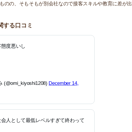
して最低レベルすぎて終わって
いし、折り返し頼んでも全然か
だけど。
yc)
October 25, 2021
っかりする人は多いようです。
のいくサービスが受けられないことがあります。ピタット
訪問するのも一つの手です。
家賃1ヶ月分+消費税」です。相場通りの金額で決して