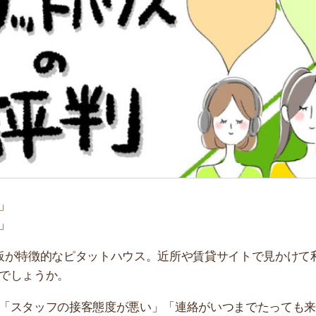
「
お
不
部
紹
メ
「
門
徴的なピタットハウス。近所や賃貸サイトで見かけて利用
うか。
ッフの接客態度が悪い」「連絡がいつまでたっても来な
トハウスの評判について解説します。利用する上でのメリ
めたので参考にしてください。