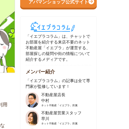
イエプラコラム」は、チャットで
部屋を紹介する来店不要のネット
動産屋「イエプラ」が運営する、
屋探しの疑問や街の情報について
介するメディアです。
ンバー紹介
イエプラコラム」の記事は全て専
家が監修しています！
不動産屋店長
中村
ネット不動産
「イエプラ」所属
不動産屋営業スタッフ
早川
ネット不動産
「イエプラ」所属
不動産屋営業スタッフ
村野
ネット不動産
「イエプラ」所属
不動産屋宅地建物取引士
舟木
ネット不動産
「イエプラ」所属