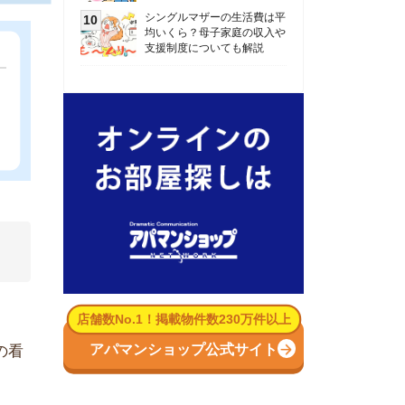
数No.1！掲載物件数230万件以上
パマンショップ公式サイト