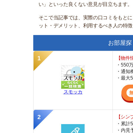
お部屋探しにお
【物件情報を毎
・550万件以
・通知機能で物
・最大5万円の
スモッカ
【シンプルで使
・累計500万
・内見予約が簡
・仲介手数料を
CANARY
【LINEで物件
・一都三県ほぼ