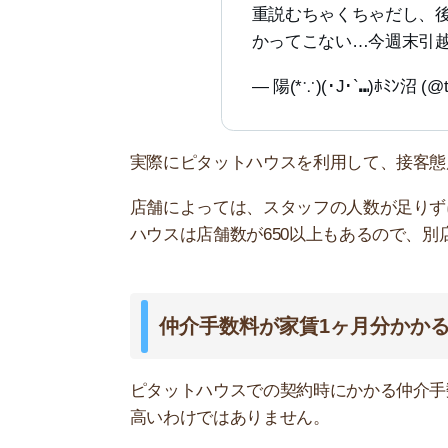
高いわけではありません。
ただし、不動産屋によっては無料や半額の0.5ヶ
れば、ピタットハウス以外の不動産屋を利用した
ピタットハウスの仲介手数料に関する
「ワイがカネ出したるから居住用
族に言ったら、親族が知らずにピ
月で契約して住み始めてしまい、
一ヶ月やねん」と返金の相談した
言われて二度とピタットハウス使
— 火鍋チャンネル（妖精） (@hinab
近所のピタットハウス通りがかり
た。
仲介手数料1.1ヶ月