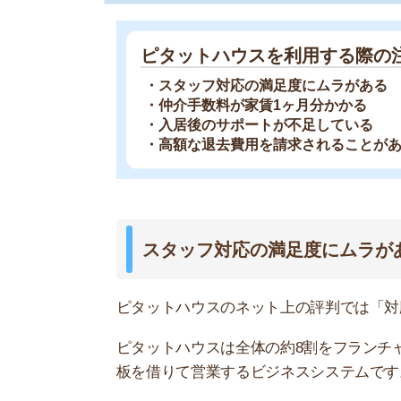
ピタットハウスのネット上の評判では「対応が悪
ピタットハウスは全体の約8割をフランチャイズ
板を借りて営業するビジネスシステムです。
本部スタッフの臨店指導や実践研修はあるものの
能性があります。
ピタットハウスの接客や対応に関する
ピタットハウスまじで接客態度悪
質問に全く答えないし
ほんとに大丈夫なの？？？
脳死してない？？？
— 夢の国に住みたい@ぉみ (@omi_ki
2020