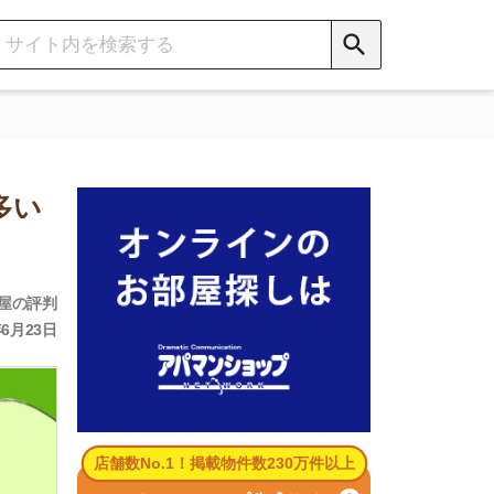
数No.1！掲載物件数230万件以上
パマンショップ公式サイト