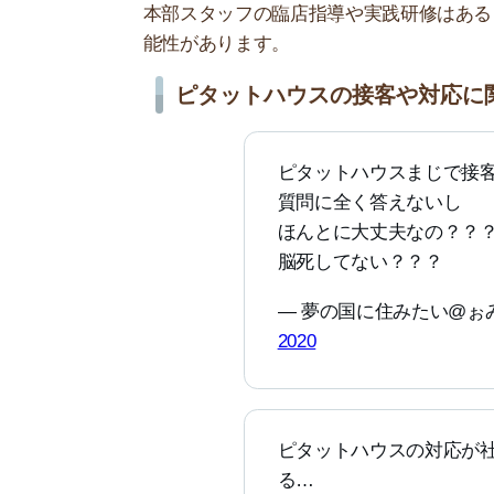
ピタットハウスの対応が社会人と
る…
重説むちゃくちゃだし、後出し多
かってこない…今週末引越しなん
— 陽(*∵)(･J･`⑉)ﾎﾐﾝ沼 (@tvxq_2_
実際にピタットハウスを利用して、接客態度にが
店舗によっては、スタッフの人数が足りずに満足
ハウスは店舗数が650以上もあるので、別店舗を
仲介手数料が家賃1ヶ月分かかる
ピタットハウスでの契約時にかかる仲介手数料は「