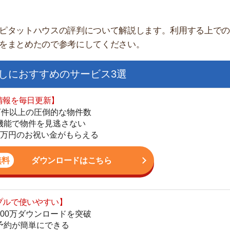
すすめのサービス3選
日更新】
上の圧倒的な物件数
件を見逃さない
お祝い金がもらえる
ダウンロードはこちら
街
いやすい】
一
ダウンロードを突破
同
単にできる
家
最低金額保証
部
ダウンロードはこちら
物
大
エ
を紹介してくれる】
引
すべての物件を網羅
シ