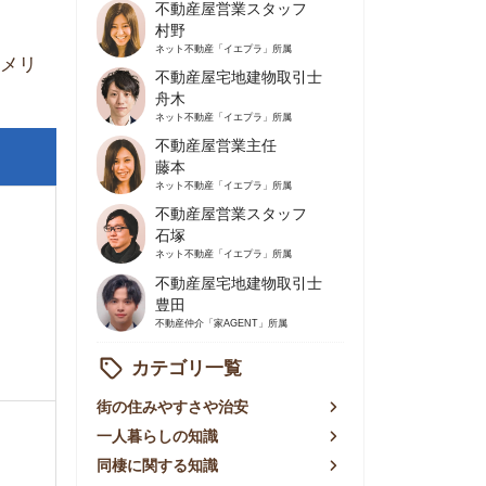
不動産屋営業主任
藤本
ネット不動産
「イエプラ」所属
不動産屋営業スタッフ
石塚
ネット不動産
「イエプラ」所属
不動産屋宅地建物取引士
豊田
不動産仲介
「家AGENT」所属
カテゴリ一覧
の住みやすさや治安
人暮らしの知識
棲に関する知識
賃やお金のこと
屋探しの知恵
件探しのマル秘情報
手不動産屋の評判
リアごとの家賃
っ越しの知識
ェアハウスの知識