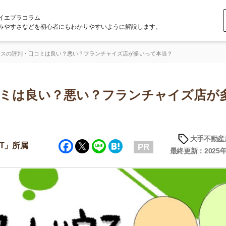
ラム
どを初心者にもわかりやすいように解説します。
口コミは良い？悪い？フランチャイズ店が多いって本当？
良い？悪い？フランチャイズ店が多い
大手不動産屋の評判
Facebook
Twitter
Line
Hatena
PR
最終更新：2025年6月23日
店舗
ア