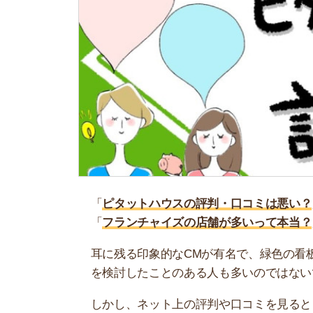
「
ピタットハウスの評判・口コミは悪い？
」
「
フランチャイズの店舗が多いって本当？
」
耳に残る印象的なCMが有名で、緑色の看板が特
を検討したことのある人も多いのではないでしょ
しかし、ネット上の評判や口コミを見ると「スタ
い」といった良くない意見が目立ちます。
そこで当記事では、実際の口コミをもとにピタッ
ット・デメリット、利用するべき人の特徴をまと