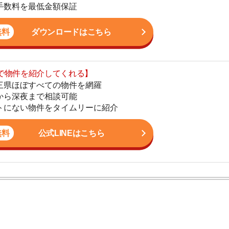
まで相談可能
地
物件をタイムリーに紹介
駅
公式LINEはこちら
1
2
ン。宅地建物取引士の資格を取得している。営業マンとし
3
入居審査についての不安や疑問を解決しています。
4
リット
5
6