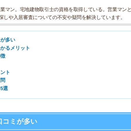
7
8
9
が多い
10