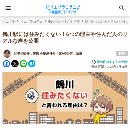
イエプラ
イエプラコラム
街の住みやすさや治安
鶴川駅には住みたくない！6つ
鶴川駅には住みたくない！6つの理由や住んだ人のリ
アルな声を公開
PR
記事の監修：
豊田 不動産仲介「家AGENT」所属
Facebook
Twitter
Line
Hatena
街の住みやすさや治安
最終更新：2025年6月18日