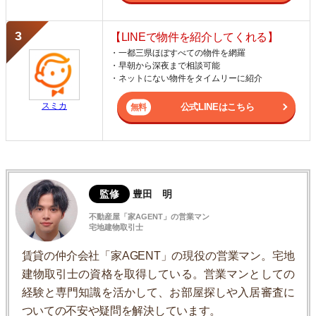
【LINEで物件を紹介してくれる】
・一都三県ほぼすべての物件を網羅
・早朝から深夜まで相談可能
・ネットにない物件をタイムリーに紹介
スミカ
公式LINEはこちら
監修
豊田 明
不動産屋「家AGENT」の営業マン
宅地建物取引士
賃貸の仲介会社「家AGENT」の現役の営業マン。宅地
建物取引士の資格を取得している。営業マンとしての
経験と専門知識を活かして、お部屋探しや入居審査に
ついての不安や疑問を解決しています。