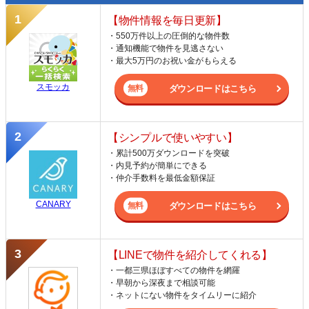
【物件情報を毎日更新】
・550万件以上の圧倒的な物件数
・通知機能で物件を見逃さない
・最大5万円のお祝い金がもらえる
スモッカ
ダウンロードはこちら
【シンプルで使いやすい】
・累計500万ダウンロードを突破
・内見予約が簡単にできる
・仲介手数料を最低金額保証
CANARY
ダウンロードはこちら
【LINEで物件を紹介してくれる】
・一都三県ほぼすべての物件を網羅
・早朝から深夜まで相談可能
・ネットにない物件をタイムリーに紹介