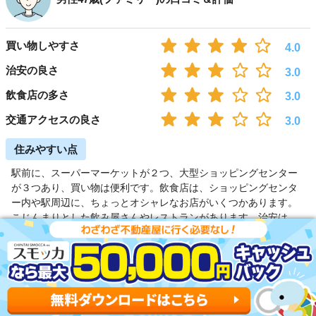
買い物しやすさ
4.0
治安の良さ
3.0
飲食店の多さ
3.0
交通アクセスの良さ
3.0
住みやすい点
駅前に、スーパーマーケットが２つ、大型ショッピングセンター
が３つあり、買い物は便利です。飲食店は、ショッピングセンタ
ー内や駅周辺に、ちょっとオシャレなお店がいくつかあります。
こじんまりとした飲み屋さんやレストランがあります。治安は、
特別良いとは感じられませんが、特段悪いともかんじられませ
ん。
住みにくい点
駅の利用客数が多く、とにかく駅周辺は人が多くイラッとしま
す。人の数と、駅前の空間が釣り合ってない印象です。駅前に３