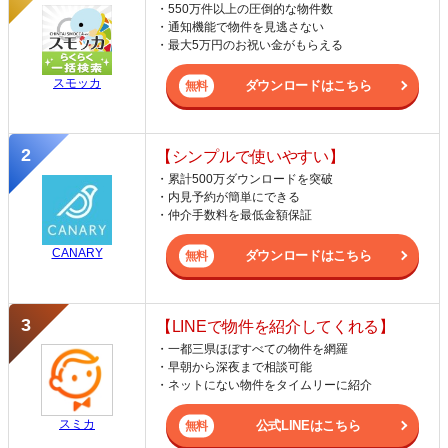
・550万件以上の圧倒的な物件数
・通知機能で物件を見逃さない
・最大5万円のお祝い金がもらえる
スモッカ
ダウンロードはこちら
【シンプルで使いやすい】
・累計500万ダウンロードを突破
・内見予約が簡単にできる
・仲介手数料を最低金額保証
CANARY
ダウンロードはこちら
【LINEで物件を紹介してくれる】
・一都三県ほぼすべての物件を網羅
・早朝から深夜まで相談可能
・ネットにない物件をタイムリーに紹介
スミカ
公式LINEはこちら