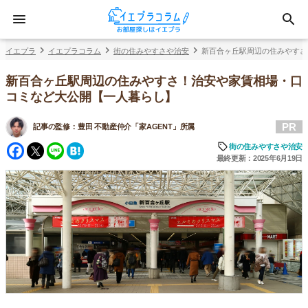
イエプラ
イエプラコラム
街の住みやすさや治安
新百合ヶ丘駅周辺の住みやすさ
新百合ヶ丘駅周辺の住みやすさ！治安や家賃相場・口
コミなど大公開【一人暮らし】
PR
記事の監修：
豊田 不動産仲介「家AGENT」所属
Facebook
Twitter
Line
Hatena
街の住みやすさや治安
最終更新：2025年6月19日