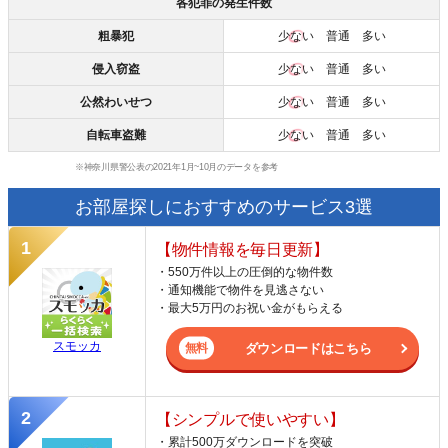
各犯罪の発生件数
粗暴犯
少ない
普通 多い
侵入窃盗
少ない
普通 多い
公然わいせつ
少ない
普通 多い
自転車盗難
少ない
普通 多い
※神奈川県警公表の2021年1月~10月のデータを参考
お部屋探しにおすすめのサービス3選
【物件情報を毎日更新】
・550万件以上の圧倒的な物件数
・通知機能で物件を見逃さない
・最大5万円のお祝い金がもらえる
スモッカ
ダウンロードはこちら
【シンプルで使いやすい】
・累計500万ダウンロードを突破