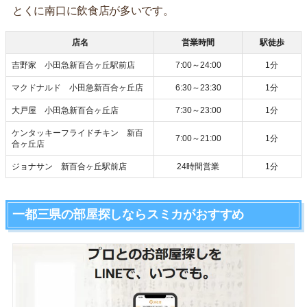
とくに南口に飲食店が多いです。
店名
営業時間
駅徒歩
吉野家 小田急新百合ヶ丘駅前店
7:00～24:00
1分
マクドナルド 小田急新百合ヶ丘店
6:30～23:30
1分
大戸屋 小田急新百合ヶ丘店
7:30～23:00
1分
ケンタッキーフライドチキン 新百
7:00～21:00
1分
合ヶ丘店
ジョナサン 新百合ヶ丘駅前店
24時間営業
1分
一都三県の部屋探しならスミカがおすすめ