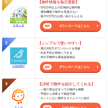
【物件情報を毎日更新】
・550万件以上の圧倒的な物件数
・通知機能で物件を見逃さない
・最大5万円のお祝い金がもらえる
スモッカ
ダウンロードはこちら
【シンプルで使いやすい】
・累計500万ダウンロードを突破
・内見予約が簡単にできる
・仲介手数料を最低金額保証
CANARY
ダウンロードはこちら
【LINEで物件を紹介してくれる】
・一都三県ほぼすべての物件を網羅
・早朝から深夜まで相談可能
・ネットにない物件をタイムリーに紹介
スミカ
公式LINEはこちら