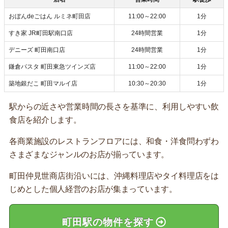
おぼんdeごはん ルミネ町田店
11:00～22:00
1分
すき家 JR町田駅南口店
24時間営業
1分
デニーズ 町田南口店
24時間営業
1分
鎌倉パスタ 町田東急ツインズ店
11:00～22:00
1分
築地銀だこ 町田マルイ店
10:30～20:30
1分
駅からの近さや営業時間の長さを基準に、利用しやすい飲
食店を紹介します。
各商業施設のレストランフロアには、和食・洋食問わずわ
さまざまなジャンルのお店が揃っています。
町田仲見世商店街沿いには、沖縄料理店やタイ料理店をは
じめとした個人経営のお店が集まっています。
町田駅の物件を探す