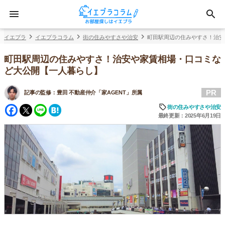
イエプラ
イエプラコラム
街の住みやすさや治安
町田駅周辺の住みやすさ！治安
町田駅周辺の住みやすさ！治安や家賃相場・口コミな
ど大公開【一人暮らし】
PR
記事の監修：
豊田 不動産仲介「家AGENT」所属
Facebook
Twitter
Line
Hatena
街の住みやすさや治安
最終更新：2025年6月19日