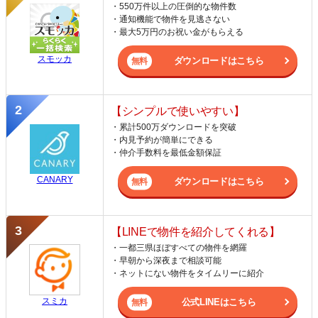
・550万件以上の圧倒的な物件数
・通知機能で物件を見逃さない
・最大5万円のお祝い金がもらえる
スモッカ
ダウンロードはこちら
【シンプルで使いやすい】
・累計500万ダウンロードを突破
・内見予約が簡単にできる
・仲介手数料を最低金額保証
CANARY
ダウンロードはこちら
【LINEで物件を紹介してくれる】
・一都三県ほぼすべての物件を網羅
・早朝から深夜まで相談可能
・ネットにない物件をタイムリーに紹介
スミカ
公式LINEはこちら