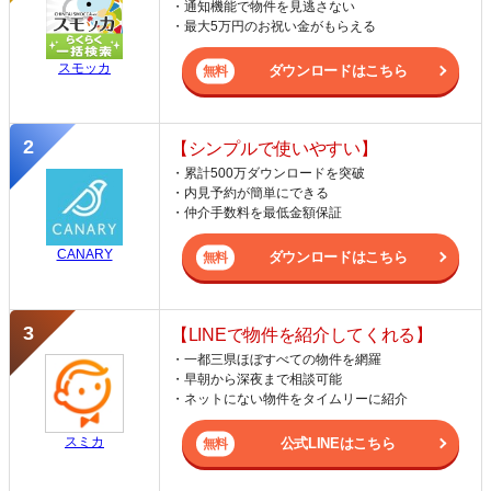
・通知機能で物件を見逃さない
・最大5万円のお祝い金がもらえる
スモッカ
ダウンロードはこちら
【シンプルで使いやすい】
・累計500万ダウンロードを突破
・内見予約が簡単にできる
・仲介手数料を最低金額保証
CANARY
ダウンロードはこちら
【LINEで物件を紹介してくれる】
・一都三県ほぼすべての物件を網羅
・早朝から深夜まで相談可能
・ネットにない物件をタイムリーに紹介
スミカ
公式LINEはこちら