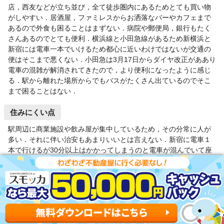
店，西友などが立ち並び，全て徒歩圏内にあるためとても買い物
がしやすい．居酒屋，ファミレスからお洒落なバーやカフェまで
あるので外食も困ることはまずない．病院や郵便局，銀行もたく
さんあるのでとても便利．横浜線と小田急線があるため新横浜と
新宿には電車一本でいけるため都心に近いわけではないが交通の
便はそこまで悪くない．小田急は3月17日からダイヤ改正がああり
電車の混雑が解消されてきたので，より便利になったように感じ
る．駅から離れた場所からでもバスがたくさん出ているのでそこ
まで困ることはない．
住みにくい点
駅周辺に商業施設や飲み屋が集中しているため，その分常に人が
多い．それに伴い治安もあまりいいとは言えない．新宿に電車１
本で行けるが30分以上はかかってしまうのと電車が混んでいて座
れないことが多い．渋谷に行くには乗り換えが必要なので都心へ
のアクセスは不便に感じる人もいると思う．
男性40歳(一人暮らし)の口コミ＆評価