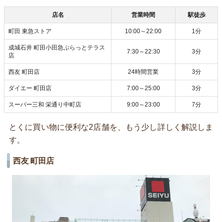
店名
営業時間
駅徒歩
町田 東急ストア
10:00～22:00
1分
成城石井 町田小田急ぷらっとテラス
7:30～22:30
3分
店
西友 町田店
24時間営業
3分
ダイエー 町田店
7:00～25:00
3分
スーパー三和 栄通り中町店
9:00～23:00
7分
とくに買い物に便利な2店舗を、もう少し詳しく解説しま
す。
西友 町田店