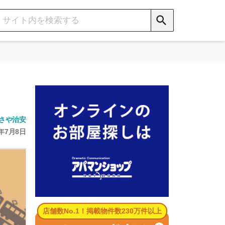
数No.1！掲載物件数230万件以上
パマンショップ公式サイト