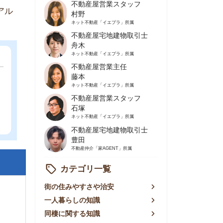
不動産屋営業主任
藤本
ネット不動産
「イエプラ」所属
不動産屋営業スタッフ
石塚
ネット不動産
「イエプラ」所属
不動産屋宅地建物取引士
豊田
不動産仲介
「家AGENT」所属
カテゴリ一覧
の住みやすさや治安
人暮らしの知識
棲に関する知識
賃やお金のこと
屋探しの知恵
件探しのマル秘情報
手不動産屋の評判
リアごとの家賃
っ越しの知識
ェアハウスの知識