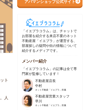
イエプラコラム」は、チャットで
部屋を紹介する来店不要のネット
動産屋「イエプラ」が運営する、
屋探しの疑問や街の情報について
介するメディアです。
ンバー紹介
イエプラコラム」の記事は全て専
家が監修しています！
不動産屋店長
中村
ネット不動産
「イエプラ」所属
不動産屋営業スタッフ
早川
ネット不動産
「イエプラ」所属
不動産屋営業スタッフ
村野
ネット不動産
「イエプラ」所属
不動産屋宅地建物取引士
舟木
ネット不動産
「イエプラ」所属