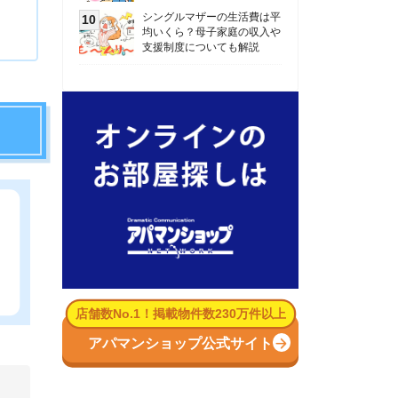
数No.1！掲載物件数230万件以上
パマンショップ公式サイト