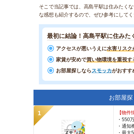
最初に結論！高島平駅に住みたくない
アクセスが悪いうえに
水害リスクが高い
家賃が安めで
買い物環境を重視する人に
お部屋探しなら
スモッカ
がおすすめ！
現
お部屋探しにお
【物件情報を毎
・550万件以
・通知機能で物
・最大5万円の
スモッカ
【シンプルで使
・累計500万
・内見予約が簡