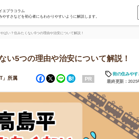
ラム
どを初心者にもわかりやすいように解説します。
みたくない5つの理由や治安について解説！
5つの理由や治安について解説！
街の住みやすさや治安
Facebook
Twitter
Line
Hatena
PR
最終更新：2025年7月8日
店舗
ア