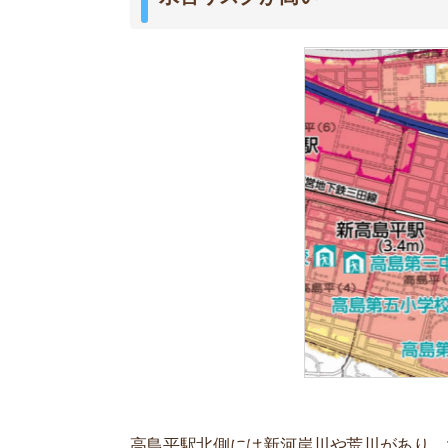
高島平駅北側には新河岸川や荒川があり、水害リ
くない」といった声が多数あります。
板橋区洪水ハザードマップによると大雨などで川
まで浸水すると予想されています。
外国人の住民が多く治安が心配
高島平駅周辺は1970年代に大規模団地が建設さ
し、団地は家賃相場が低いことから外国人の住民
文化の違いなどから治安を心配する声が多く、小
「住みたくない」という声が多いです。