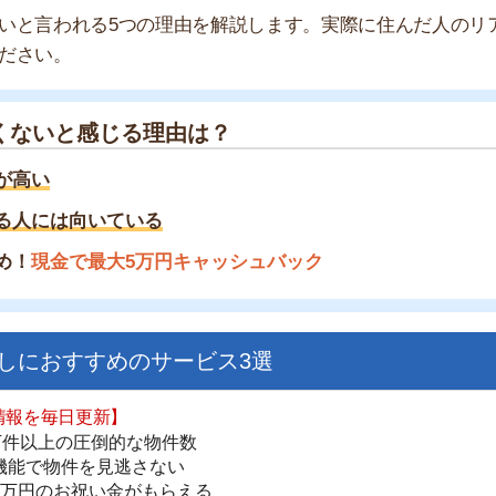
と感じる理由は？
は向いている
金で最大5万円キャッシュバック
すすめのサービス3選
日更新】
街
上の圧倒的な物件数
一
件を見逃さない
同
お祝い金がもらえる
家
部
ダウンロードはこちら
物
大
エ
いやすい】
引
ダウンロードを突破
単にできる
シ