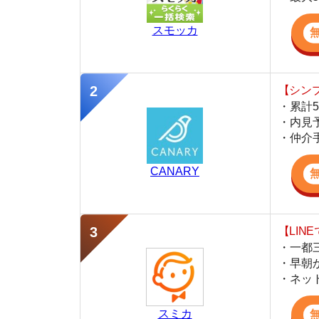
・仲介手数料を
CANARY
【LINEで物件
・一都三県ほぼ
・早朝から深夜
・ネットにない
スミカ
監修
豊田 明
不動産屋「家AGENT」の営業マン
宅地建物取引士