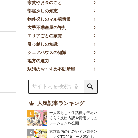
方の魅力
別のおすすめ不動産屋
人気記事ランキング
一人暮らしの生活費は平均い
くら？支出内訳や費用シミュ
レーションを公開
東京都内の住みやすい街ラン
キングTOP10！一人暮らし
におすすめの駅も公開
【2026年最新】
【2026年】賃貸サイトおす
すめランキング！全50社の
物件探しサイトを比較検証
おすすめの良い不動産屋ラン
キングTOP10！プロが賃貸
仲介業者を徹底比較
部屋探しアプリ全27社徹底
比較！物件探しアプリランキ
ングTOP5【ニーズ別】
賃貸の家賃保証会社で審査が