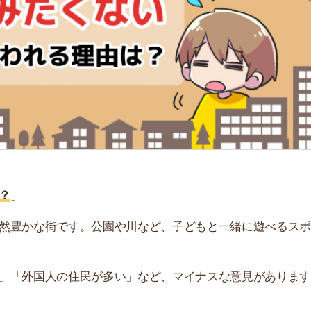
「
お
不
部
紹
メ
「
門
な街です。公園や川など、子どもと一緒に遊べるスポット
国人の住民が多い」など、マイナスな意見があります。人
われる5つの理由を解説します。実際に住んだ人のリアル
。