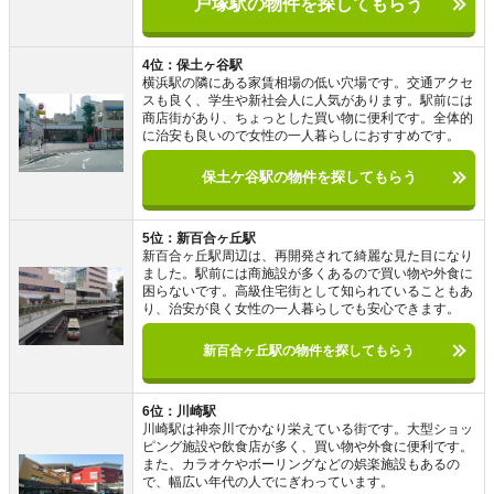
戸塚駅の物件を探してもらう
4位：保土ヶ谷駅
横浜駅の隣にある家賃相場の低い穴場です。交通アクセ
スも良く、学生や新社会人に人気があります。駅前には
商店街があり、ちょっとした買い物に便利です。全体的
に治安も良いので女性の一人暮らしにおすすめです。
保土ケ谷駅の物件を探してもらう
5位：新百合ヶ丘駅
新百合ヶ丘駅周辺は、再開発されて綺麗な見た目になり
ました。駅前には商施設が多くあるので買い物や外食に
困らないです。高級住宅街として知られていることもあ
り、治安が良く女性の一人暮らしでも安心できます。
新百合ヶ丘駅の物件を探してもらう
6位：川崎駅
川崎駅は神奈川でかなり栄えている街です。大型ショッ
ピング施設や飲食店が多く、買い物や外食に便利です。
また、カラオケやボーリングなどの娯楽施設もあるの
で、幅広い年代の人でにぎわっています。