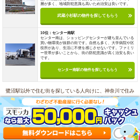
層が多く、地域防犯意識も高いため治安は良いです。
武蔵小杉駅の物件を探してもらう
10位：センター南駅
センター南は、ショッピングセンターが建ち並んでいる
買い物環境が抜群の街です。自然も多く、大学病院や区
役所があり、生活に不便を感じさせないです。ファミリ
ー世帯が多いことから、街の防犯意識が高く治安も良い
です。
センター南駅の物件を探してもらう
鷺沼駅以外で住む街を探している人向けに、神奈川で住み
やすい街をまとめました。上記の街は、治安や交通アクセ
スの良さ、家賃相場の低さなどに優れたおすすめの街で
す。
自分がどこに住むべきか迷ったら、「
スモッカ
」に相談す
るのがおすすめです。