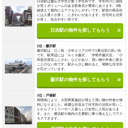
日吉駅は慶応大学生が集う学生街です。学生向けに値段
が安くボリュームのある飲食店が豊富にあります。3路
線使えて都内にもアクセスしやすいです。駅前の商店街
には人通りが多く、にぎわいがあります。住宅街も治安
が良く、住みやすい街です。
日吉駅の物件を探してもらう
2位：藤沢駅
藤沢駅は、江ノ島・少年エリアの中で1番治安の良い街
です。駅周辺には「ルミネ藤沢」「伊勢丹藤沢店」「小
田急百貨店ふじさわ」などがあり、買い物や外食に困る
ことのない街です。駅から少し離れると、閑静な住宅街
が広がっています。
藤沢駅の物件を探してもらう
3位：戸塚駅
再開発により、大型商業施設が増えて買い物や外食が便
利になりました。綺麗な街並みで住宅街の治安が良いこ
とからファミリーや一人暮らしの女性に人気がありま
す。また、横浜駅や都内の主要駅に乗り換えなしでアク
セスできます。