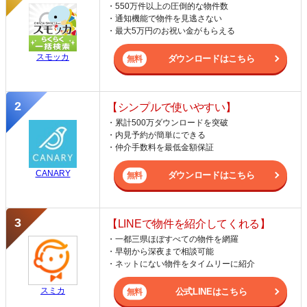
・550万件以上の圧倒的な物件数
・通知機能で物件を見逃さない
・最大5万円のお祝い金がもらえる
スモッカ
ダウンロードはこちら
【シンプルで使いやすい】
・累計500万ダウンロードを突破
・内見予約が簡単にできる
・仲介手数料を最低金額保証
CANARY
ダウンロードはこちら
【LINEで物件を紹介してくれる】
・一都三県ほぼすべての物件を網羅
・早朝から深夜まで相談可能
・ネットにない物件をタイムリーに紹介
スミカ
公式LINEはこちら