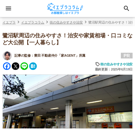
イエプラ
イエプラコラム
街の住みやすさや治安
鷺沼駅周辺の住みやすさ！治安
鷺沼駅周辺の住みやすさ！治安や家賃相場・口コミな
ど大公開【一人暮らし】
PR
記事の監修：
豊田 不動産仲介「家AGENT」所属
Facebook
Twitter
Line
Hatena
街の住みやすさや治安
最終更新：2025年6月19日