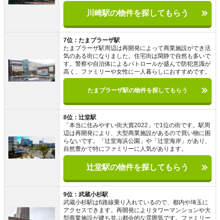
川崎駅の物件を探してもらう
7位：たまプラーザ駅
たまプラーザ駅周辺は再開発によって商業施設ができ活
気のある街になりました。住宅街は閑静で自然も多いで
す。警察や自治体によるパトロールが盛んで防犯意識が
高く、ファミリーや女性に一人暮らしにおすすめです。
たまプラーザ駅の物件を探してもらう
8位：辻堂駅
「本当に住みやすい街大賞2022」で1位の街です。駅周
辺は再開発により、大型商業施設があるので買い物に困
らないです。「辻堂海浜公園」や「辻堂海岸」があり、
自然豊かで特にファミリーに人気があります。
辻堂駅の物件を探してもらう
9位：武蔵小杉駅
武蔵小杉駅は6路線乗り入れているので、都内や埼玉に
アクセスできます。再開発によりタワーマンションや大
型商業施設が建ち並ぶ都会的な雰囲気です。ファミリー