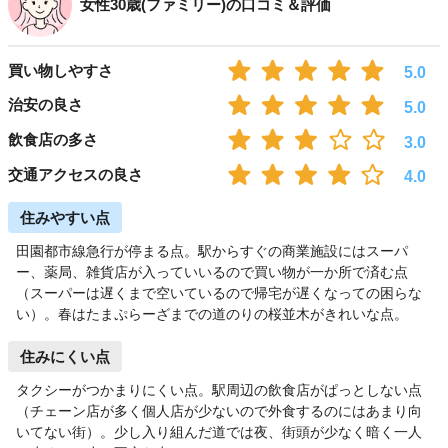
女性30歳(ファミリー)の口コミ＆評価
買い物しやすさ
5.0
治安の良さ
5.0
飲食店の多さ
3.0
交通アクセスの良さ
4.0
住みやすい点
田園都市線急行が停まる点。駅からすぐの商業施設にはスーパ
ー、薬局、雑貨店が入っていいるので買い物が一か所で済む点
（スーパーは遅くまで空いているので帰宅が遅くなっての困らな
い）。春はたまぷらーざまでの道のりの桜並木がきれいな点。
住みにくい点
タクシーがつかまりにくい点。駅周辺の飲食店がぱっとしない点
（チェーン店が多く個人店が少ないので外食するのにはあまり向
いてない街）。少し入り組んだ道では夜、街頭が少なく暗く一人