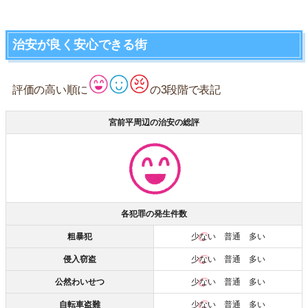
治安が良く安心できる街
評価の高い順に
の3段階で表記
宮前平周辺の治安の総評
各犯罪の発生件数
粗暴犯
少ない
普通 多い
侵入窃盗
少ない
普通 多い
公然わいせつ
少ない
普通 多い
自転車盗難
少ない
普通 多い