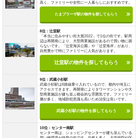
高く、ファミリーや女性に一人暮らしにおすすめです。
たまプラーザ駅の物件を探してもらう
8位：辻堂駅
「本当に住みやすい街大賞2022」で1位の街です。駅周
辺は再開発により、大型商業施設があるので買い物に困
らないです。「辻堂海浜公園」や「辻堂海岸」があり、
自然豊かで特にファミリーに人気があります。
辻堂駅の物件を探してもらう
9位：武蔵小杉駅
武蔵小杉駅は6路線乗り入れているので、都内や埼玉に
アクセスできます。再開発によりタワーマンションや大
型商業施設が建ち並ぶ都会的な雰囲気です。ファミリー
層が多く、地域防犯意識も高いため治安は良いです。
武蔵小杉駅の物件を探してもらう
10位：センター南駅
センター南は、ショッピングセンターが建ち並んでいる
買い物環境が抜群の街です。自然も多く、大学病院や区