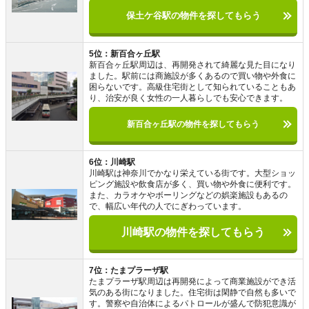
保土ケ谷駅の物件を探してもらう
5位：新百合ヶ丘駅
新百合ヶ丘駅周辺は、再開発されて綺麗な見た目になり
ました。駅前には商施設が多くあるので買い物や外食に
困らないです。高級住宅街として知られていることもあ
り、治安が良く女性の一人暮らしでも安心できます。
新百合ヶ丘駅の物件を探してもらう
6位：川崎駅
川崎駅は神奈川でかなり栄えている街です。大型ショッ
ピング施設や飲食店が多く、買い物や外食に便利です。
また、カラオケやボーリングなどの娯楽施設もあるの
で、幅広い年代の人でにぎわっています。
川崎駅の物件を探してもらう
7位：たまプラーザ駅
たまプラーザ駅周辺は再開発によって商業施設ができ活
気のある街になりました。住宅街は閑静で自然も多いで
す。警察や自治体によるパトロールが盛んで防犯意識が