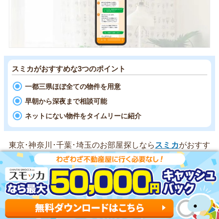
スミカがおすすめな3つのポイント
一都三県ほぼ全ての物件を用意
早朝から深夜まで相談可能
ネットにない物件をタイムリーに紹介
東京･神奈川･千葉･埼玉のお部屋探しなら
スミカ
がおすす
めです。
LINEで賃貸物件を探せる
ので、気軽に使える点
が強みです。
一都三県の全域に対応していて、
業者専用のデータベース
からダイレクトに物件を紹介
してくれます。SUUMOやホ
ームズで見かけたお部屋はもちろん、希望条件に合った新