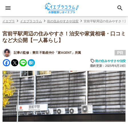
イエプラ
イエプラコラム
街の住みやすさや治安
宮前平駅周辺の住みやすさ！治
宮前平駅周辺の住みやすさ！治安や家賃相場・口コミ
など大公開【一人暮らし】
PR
記事の監修：
豊田 不動産仲介「家AGENT」所属
Facebook
Twitter
Line
Hatena
街の住みやすさや治安
最終更新：2025年6月19日