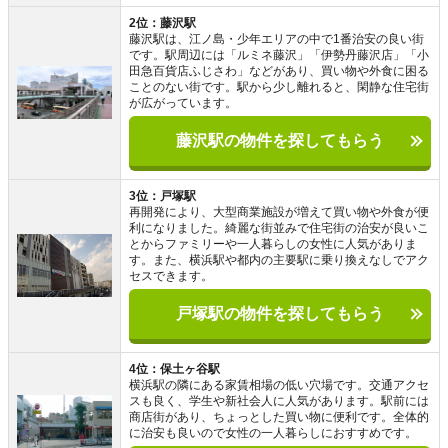
2位：藤沢駅
藤沢駅は、江ノ島・少年エリアの中で1番治安の良い街
です。駅周辺には「ルミネ藤沢」「伊勢丹藤沢店」「小
田急百貨店ふじさわ」などがあり、買い物や外食に困る
ことのない街です。駅から少し離れると、閑静な住宅街
が広がっています。
藤沢駅の物件を探してもらう
3位：戸塚駅
再開発により、大型商業施設が増えて買い物や外食が便
利になりました。綺麗な街並みで住宅街の治安が良いこ
とからファミリーや一人暮らしの女性に人気がありま
す。また、横浜駅や都内の主要駅に乗り換えなしでアク
セスできます。
戸塚駅の物件を探してもらう
4位：保土ヶ谷駅
横浜駅の隣にある家賃相場の低い穴場です。交通アクセ
スも良く、学生や新社会人に人気があります。駅前には
商店街があり、ちょっとした買い物に便利です。全体的
に治安も良いので女性の一人暮らしにおすすめです。