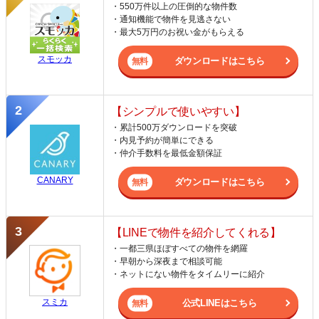
・550万件以上の圧倒的な物件数
・通知機能で物件を見逃さない
・最大5万円のお祝い金がもらえる
スモッカ
ダウンロードはこちら
【シンプルで使いやすい】
・累計500万ダウンロードを突破
・内見予約が簡単にできる
・仲介手数料を最低金額保証
CANARY
ダウンロードはこちら
【LINEで物件を紹介してくれる】
・一都三県ほぼすべての物件を網羅
・早朝から深夜まで相談可能
・ネットにない物件をタイムリーに紹介
スミカ
公式LINEはこちら