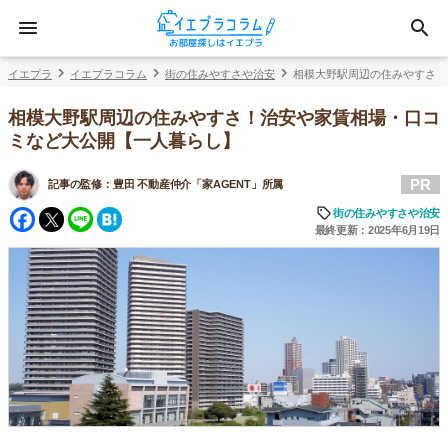
イエプラ
イエプラコラム
街の住みやすさや治安
相模大野駅周辺の住みやすさ！
相模大野駅周辺の住みやすさ！治安や家賃相場・口コ
ミなど大公開【一人暮らし】
PR
記事の監修：
豊田 不動産仲介「家AGENT」所属
Facebook
Twitter
Line
Hatena
街の住みやすさや治安
最終更新：2025年6月19日