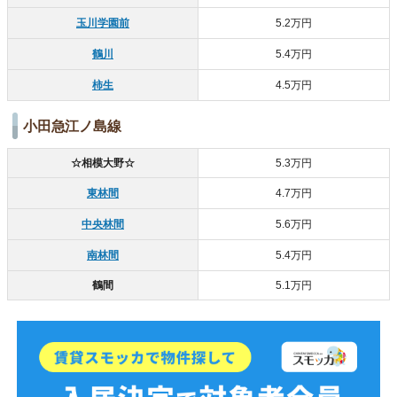
玉川学園前
5.2万円
鶴川
5.4万円
柿生
4.5万円
小田急江ノ島線
☆相模大野☆
5.3万円
東林間
4.7万円
中央林間
5.6万円
南林間
5.4万円
鶴間
5.1万円