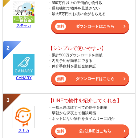
・550万件以上の圧倒的な物件数
・通知機能で物件を見逃さない
・最大5万円のお祝い金がもらえる
スモッカ
ダウンロードはこちら
【シンプルで使いやすい】
・累計500万ダウンロードを突破
・内見予約が簡単にできる
・仲介手数料を最低金額保証
CANARY
ダウンロードはこちら
【LINEで物件を紹介してくれる】
・一都三県ほぼすべての物件を網羅
・早朝から深夜まで相談可能
・ネットにない物件をタイムリーに紹介
スミカ
公式LINEはこちら