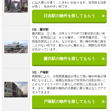
には人通りが多く、にぎわいがあります。住宅街も治安
が良く、住みやすい街です。
日吉駅の物件を探してもらう
2位：藤沢駅
藤沢駅は、江ノ島・少年エリアの中で1番治安の良い街
です。駅周辺には「ルミネ藤沢」「伊勢丹藤沢店」「小
田急百貨店ふじさわ」などがあり、買い物や外食に困る
ことのない街です。駅から少し離れると、閑静な住宅街
が広がっています。
藤沢駅の物件を探してもらう
3位：戸塚駅
再開発により、大型商業施設が増えて買い物や外食が便
利になりました。綺麗な街並みで住宅街の治安が良いこ
とからファミリーや一人暮らしの女性に人気がありま
す。また、横浜駅や都内の主要駅に乗り換えなしでアク
セスできます。
戸塚駅の物件を探してもらう