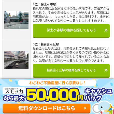
4位：保土ヶ谷駅
横浜駅の隣にある家賃相場の低い穴場です。交通アクセ
スも良く、学生や新社会人に人気があります。駅前には
商店街があり、ちょっとした買い物に便利です。全体的
に治安も良いので女性の一人暮らしにおすすめです。
保土ケ谷駅の物件を探してもらう
5位：新百合ヶ丘駅
新百合ヶ丘駅周辺は、再開発されて綺麗な見た目になり
ました。駅前には商施設が多くあるので買い物や外食に
困らないです。高級住宅街として知られていることもあ
り、治安が良く女性の一人暮らしでも安心できます。
新百合ヶ丘駅の物件を探してもらう
6位：川崎駅
川崎駅は神奈川でかなり栄えている街です。大型ショッ
ピング施設や飲食店が多く、買い物や外食に便利です。
また、カラオケやボーリングなどの娯楽施設もあるの
で、幅広い年代の人でにぎわっています。
川崎駅の物件を探してもらう