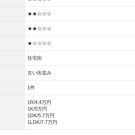
1K/5万円
1DK/5.7万円
1LDK/7.7万円
い
や買い物環境など、全ての情報を調べるのが面倒なら不動
モッカ
」がおすすめです。550万件以上の物件を取り扱っ
るので、ぜひ利用してみてください。
産屋に行く必要なし！
無料ダウンロード