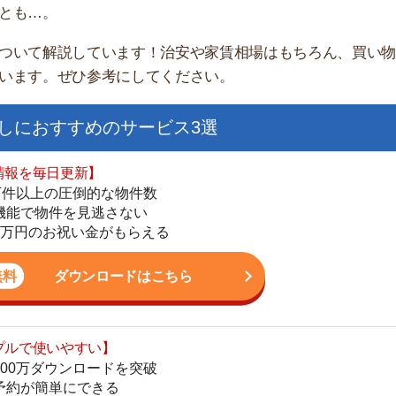
すすめのサービス3選
日更新】
上の圧倒的な物件数
件を見逃さない
お祝い金がもらえる
ダウンロードはこちら
街
いやすい】
一
ダウンロードを突破
同
単にできる
家
最低金額保証
部
ダウンロードはこちら
物
大
エ
を紹介してくれる】
引
すべての物件を網羅
シ