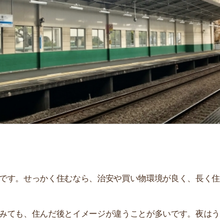
「
お
不
部
紹
メ
「
門
せっかく住むなら、治安や買い物環境が良く、長く住み続
、住んだ後とイメージが違うことが多いです。夜はうるさ
。
解説しています！治安や家賃相場はもちろん、買い物環境
。ぜひ参考にしてください。