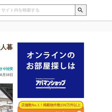
数No.1！掲載物件数230万件以上
パマンショップ公式サイト