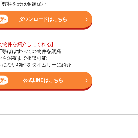
まで相談可能
地
物件をタイムリーに紹介
駅
公式LINEはこちら
1
2
3
ン。宅地建物取引士の資格を取得している。営業マンとし
入居審査についての不安や疑問を解決しています。
4
5
6