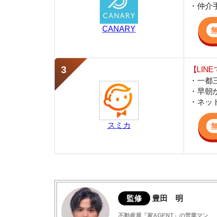
・早朝から深夜
・ネットにない
スミカ
監修
豊田 明
不動産屋「家AGENT」の営業マン
宅地建物取引士
賃貸の仲介会社「家AGENT」の現役の営業マ
ての経験と専門知識を活かして、お部屋探しや
東林間の住みやすさデータ
東林間は閑静で治安が良い住宅街
東林間駅周辺の特徴や雰囲気の解説