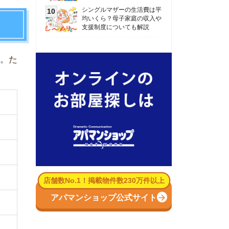
数No.1！掲載物件数230万件以上
パマンショップ公式サイト