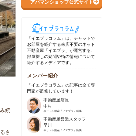
イエプラコラム」は、チャットで
部屋を紹介する来店不要のネット
動産屋「イエプラ」が運営する、
屋探しの疑問や街の情報について
介するメディアです。
ンバー紹介
イエプラコラム」の記事は全て専
家が監修しています！
不動産屋店長
中村
ネット不動産
「イエプラ」所属
不動産屋営業スタッフ
早川
ネット不動産
「イエプラ」所属
不動産屋営業スタッフ
村野
ネット不動産
「イエプラ」所属
不動産屋宅地建物取引士
舟木
ネット不動産
「イエプラ」所属