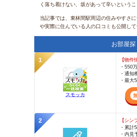
お部屋探しにお
【物件情報を毎
・550万件以
・通知機能で物
・最大5万円の
スモッカ
【シンプルで使
・累計500万
・内見予約が簡
・仲介手数料を
CANARY
【LINEで物件
・一都三県ほぼ