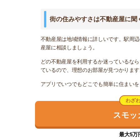
最大5万円分の
東林間は閑静で治安が良い住宅街
東林間は閑静で治安が良い住宅街です。駅周辺に
3~5千円安いので、一人暮らしにおすすめです。
ただ治安が良い一方で、住民から「海上自衛隊の
プ座間がわりと近いので街で軍人を見かける。ち
た。
買い物施設は主に駅の東側にあり「東急ストア・
は駅周辺に多く、特に居酒屋がたくさんあります
電車は、小田急江ノ島線が利用でき、横浜駅まで乗
急小田原線に乗り換えれば、新宿方面に直通で行