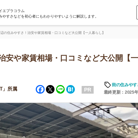
ラム
どを初心者にもわかりやすいように解説します。
すさ！治安や家賃相場・口コミなど大公開【一人暮らし】
や家賃相場・口コミなど大公開【一人暮
街の住みやすさや治安
Facebook
Twitter
Line
Hatena
PR
最終更新：2025年6月19日
店舗
ア