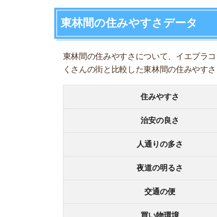
人通りの多さ
夜道の明るさ
交通の便
買い物環境
コンビニの多さ
飲食店の多さ
娯楽施設
住宅街or繁華街
古い街並みor新しい街並み
警察署や交番(駅500m圏内)