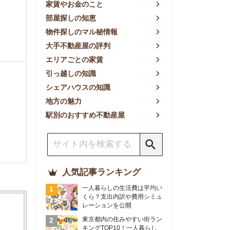
方の魅力
別のおすすめ不動産屋
人気記事ランキング
一人暮らしの生活費は平均い
くら？支出内訳や費用シミュ
レーションを公開
東京都内の住みやすい街ラン
キングTOP10！一人暮らし
におすすめの駅も公開
【2026年最新】
【2026年】賃貸サイトおす
すめランキング！全50社の
物件探しサイトを比較検証
おすすめの良い不動産屋ラン
キングTOP10！プロが賃貸
仲介業者を徹底比較
部屋探しアプリ全27社徹底
比較！物件探しアプリランキ
ングTOP5【ニーズ別】
賃貸の家賃保証会社で審査が