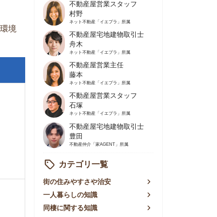
不動産屋営業主任
藤本
ネット不動産
「イエプラ」所属
不動産屋営業スタッフ
石塚
ネット不動産
「イエプラ」所属
不動産屋宅地建物取引士
豊田
不動産仲介
「家AGENT」所属
カテゴリ一覧
の住みやすさや治安
人暮らしの知識
棲に関する知識
賃やお金のこと
屋探しの知恵
件探しのマル秘情報
手不動産屋の評判
リアごとの家賃
っ越しの知識
ェアハウスの知識