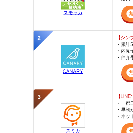
・仲介手数料を
CANARY
【LINEで物件
・一都三県ほぼ
・早朝から深夜
・ネットにない
スミカ
監修
豊田 明
不動産屋「家AGENT」の営業マン
宅地建物取引士