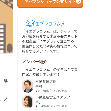
イエプラコラム」は、チャットで
部屋を紹介する来店不要のネット
動産屋「イエプラ」が運営する、
屋探しの疑問や街の情報について
介するメディアです。
ンバー紹介
イエプラコラム」の記事は全て専
家が監修しています！
不動産屋店長
中村
ネット不動産
「イエプラ」所属
不動産屋営業スタッフ
早川
ネット不動産
「イエプラ」所属
不動産屋営業スタッフ
村野
ネット不動産
「イエプラ」所属
不動産屋宅地建物取引士
舟木
ネット不動産
「イエプラ」所属