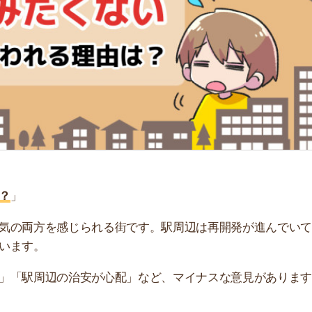
「
お
不
部
紹
メ
「
門
方を感じられる街です。駅周辺は再開発が進んでいて、駅
。
周辺の治安が心配」など、マイナスな意見があります。人
れる5つの理由を解説します。実際に住んだ人のリアルな