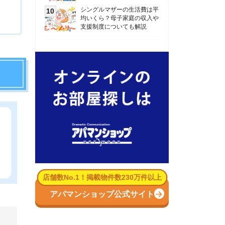
数No.1！掲載物件数230万件以上
パマンショップ公式サイト