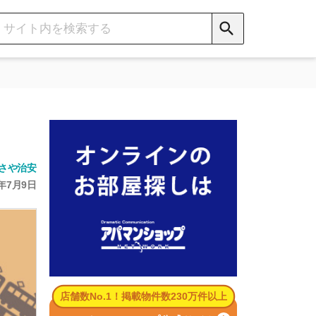
数No.1！掲載物件数230万件以上
パマンショップ公式サイト