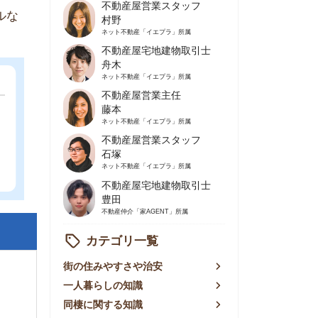
不動産屋営業主任
藤本
ネット不動産
「イエプラ」所属
不動産屋営業スタッフ
石塚
ネット不動産
「イエプラ」所属
不動産屋宅地建物取引士
豊田
不動産仲介
「家AGENT」所属
カテゴリ一覧
の住みやすさや治安
人暮らしの知識
棲に関する知識
賃やお金のこと
屋探しの知恵
件探しのマル秘情報
手不動産屋の評判
リアごとの家賃
っ越しの知識
ェアハウスの知識