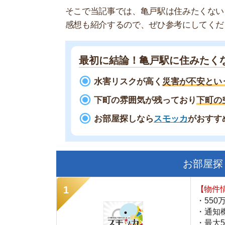
最初に結論！亀戸駅に住みたくないと
水害リスクが高く
災害が不安という声が
下町の雰囲気が残っており
下町の空気感
お部屋探しなら
スモッカ
がおすすめ！
現
お部屋探しにお
【物件情報を毎
・550万件以
・通知機能で物
・最大5万円の
スモッカ
【シンプルで使
・累計500万
・内見予約が簡