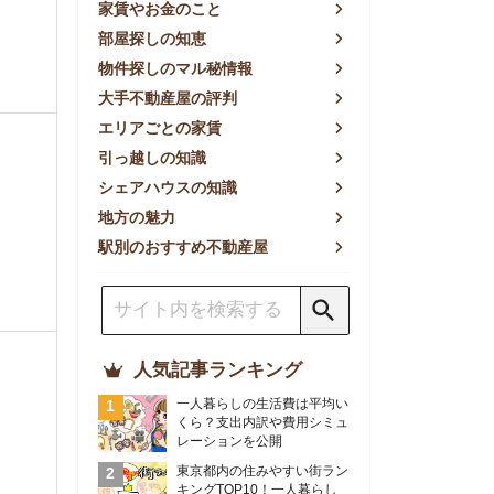
方の魅力
別のおすすめ不動産屋
人気記事ランキング
一人暮らしの生活費は平均い
くら？支出内訳や費用シミュ
レーションを公開
東京都内の住みやすい街ラン
キングTOP10！一人暮らし
におすすめの駅も公開
【2026年最新】
【2026年】賃貸サイトおす
すめランキング！全50社の
物件探しサイトを比較検証
おすすめの良い不動産屋ラン
キングTOP10！プロが賃貸
仲介業者を徹底比較
部屋探しアプリ全27社徹底
比較！物件探しアプリランキ
ングTOP5【ニーズ別】
賃貸の家賃保証会社で審査が