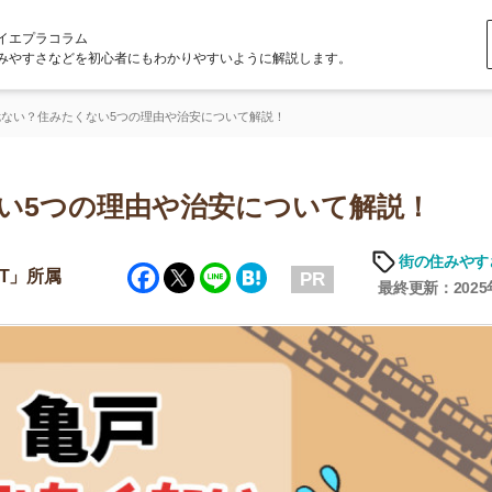
ラム
どを初心者にもわかりやすいように解説します。
たくない5つの理由や治安について解説！
つの理由や治安について解説！
街の住みやすさや治安
Facebook
Twitter
Line
Hatena
PR
最終更新：2025年7月9日
店舗
ア