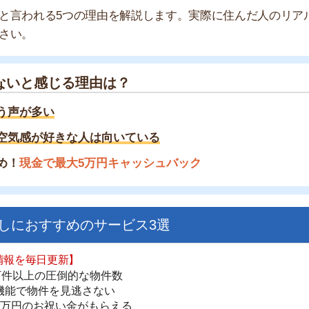
感じる理由は？
多い
が好きな人は向いている
金で最大5万円キャッシュバック
すすめのサービス3選
日更新】
街
上の圧倒的な物件数
一
件を見逃さない
同
お祝い金がもらえる
家
部
ダウンロードはこちら
物
大
エ
いやすい】
引
ダウンロードを突破
単にできる
シ