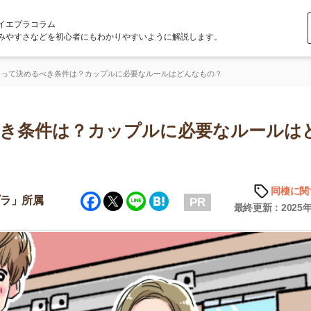
ラム
どを初心者にもわかりやすいように解説します。
べき条件は？カップルに必要なルールはどんなもの？
件は？カップルに必要なルールはどん
同棲に関する知識
Facebook
Twitter
Line
Hatena
属
PR
最終更新：2025年6月20日
店舗
ア