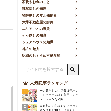
方の魅力
別のおすすめ不動産屋
人気記事ランキング
一人暮らしの生活費は平均い
くら？支出内訳や費用シミュ
レーションを公開
東京都内の住みやすい街ラン
キングTOP10！一人暮らし
におすすめの駅も公開
【2026年最新】
【2026年】賃貸サイトおす
すめランキング！全50社の
物件探しサイトを比較検証
おすすめの良い不動産屋ラン
キングTOP10！プロが賃貸
仲介業者を徹底比較
部屋探しアプリ全27社徹底
比較！物件探しアプリランキ
ングTOP5【ニーズ別】
賃貸の家賃保証会社で審査が