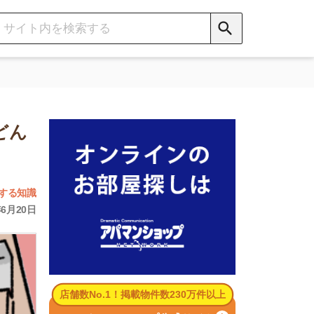
数No.1！掲載物件数230万件以上
パマンショップ公式サイト