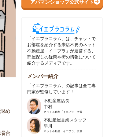
イエプラコラム」は、チャットで
部屋を紹介する来店不要のネット
動産屋「イエプラ」が運営する、
屋探しの疑問や街の情報について
介するメディアです。
ンバー紹介
イエプラコラム」の記事は全て専
家が監修しています！
不動産屋店長
中村
ネット不動産
「イエプラ」所属
不動産屋営業スタッフ
早川
ネット不動産
「イエプラ」所属
不動産屋営業スタッフ
村野
ネット不動産
「イエプラ」所属
不動産屋宅地建物取引士
舟木
ネット不動産
「イエプラ」所属