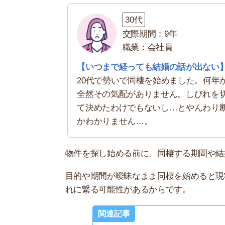
目的や期間が曖昧なまま同棲を始めると現状に満
れに繋る可能性があるからです。
関連記事
同棲から
家賃や生活費の支払い条件
20代
交際期間：2年
職業：会社員
【収入差を考慮して決めた】