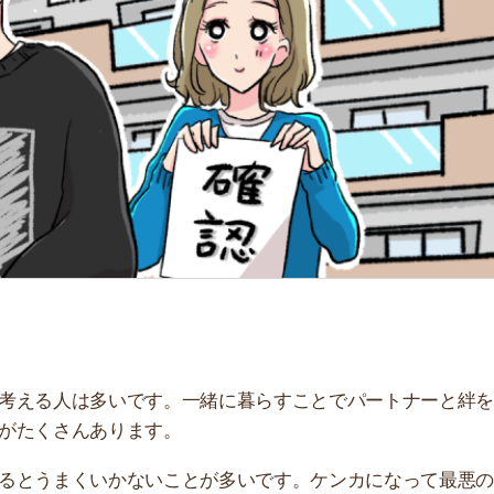
「
お
不
部
紹
メ
「
門
人は多いです。一緒に暮らすことでパートナーと絆を深め
さんあります。
まくいかないことが多いです。ケンカになって最悪の場合
うがよい条件について解説しています。同棲に最適な賃貸
考にしてください。