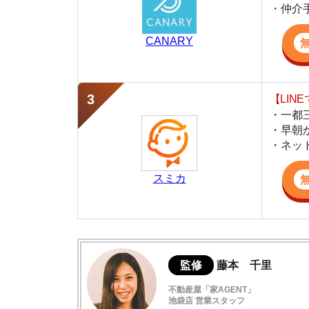
・早朝から深夜
・ネットにない
スミカ
監修
藤本 千里
不動産屋「家AGENT」
池袋店 営業スタッフ
池袋の仲介不動産「家AGENT」で営業を担当
線の丁寧な接客が強みで、同棲や地域の住みや
活かし、初めての方でも安心できる実用的な住
同棲する前に決めておいたほうがよい条件
同棲に最適な賃貸の条件
同棲の家賃を決める際の条件