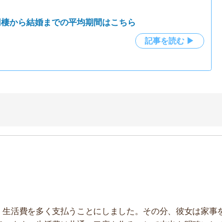
を多く支払うことにしました。その分、彼女は家事を
。生活費は共通の口座を作ることで支出を明確にして
前に決めておきましょう。条件を決めておかないとどちら
どのトラブルになるからです。
は彼氏、食費は彼女のように項目別にわける」など、お互
の購入も必要です。こちらもどのように負担するのかを決
お金の管理についてはこちら
記事を読む ▶