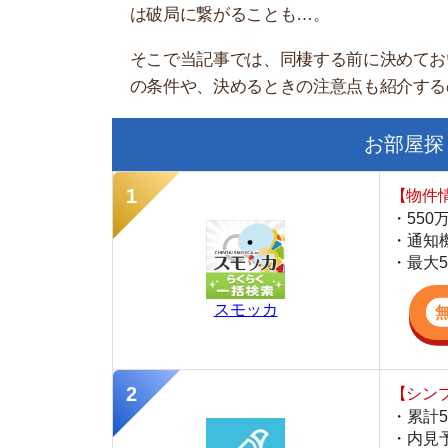
お部屋探しにお
【物件情報を毎
・550万件以
・通知機能で物
・最大5万円の
スモッカ
【シンプルで使
・累計500万
・内見予約が簡
・仲介手数料を
CANARY
【LINEで物件
・一都三県ほぼ