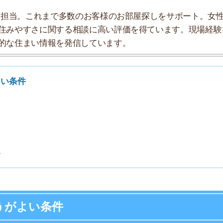
7
8
9
い条件
10
記の8点です。弊社利用者アンケートによる同棲カップル