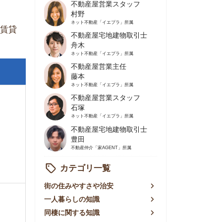
不動産屋営業主任
藤本
ネット不動産
「イエプラ」所属
不動産屋営業スタッフ
石塚
ネット不動産
「イエプラ」所属
不動産屋宅地建物取引士
豊田
不動産仲介
「家AGENT」所属
カテゴリ一覧
の住みやすさや治安
人暮らしの知識
棲に関する知識
賃やお金のこと
屋探しの知恵
件探しのマル秘情報
手不動産屋の評判
リアごとの家賃
っ越しの知識
ェアハウスの知識