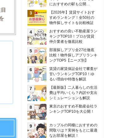
甘いランキングTOP10！ゆ
るい理由や特徴を解説
【最新版】二人暮らしの生活
費は平均いくら？内訳や支出
シミュレーションも解説
東京のおすすめ不動産会社ラ
ンキングTOP10を大公開！
カップルの同棲におすすめの
間取りは？実例をもとに最適
なお部屋を解説！
シングルマザーの生活費は平
均いくら？母子家庭の収入や
支援制度についても解説