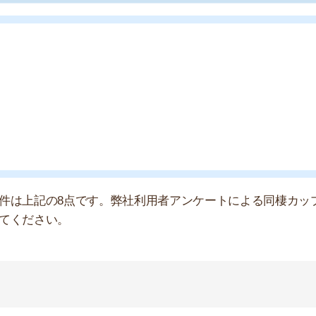
さい。
店舗
ア
ばプロポーズしてくれるかなって思っていたのですが、
彼に話してみたのですが、何年同棲したら結婚するっ
した。嫁に行き遅れた感があるし、どうしたらいいの
の目安をハッキリさせておきましょう。