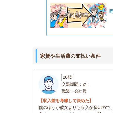
僕のほうが彼女よりも収入が多いので、生活費
多めにこなしてくれているので助かっています
います。
生活費の負担割合やお金の管理方法は、同棲する
かに負担が偏ったり、お金を勝手に使われたりな
「収入が同じくらいなら完全折半にする」「家賃
いが納得いくように話し合ってみてください。
また、物件を借りるときの初期費用や家具・家電
めておくとスムーズに同棲が始められます
関連記事
同棲中の