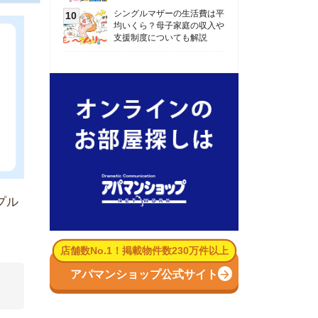
数No.1！掲載物件数230万件以上
パマンショップ公式サイト