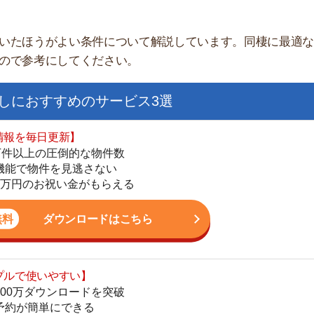
すすめのサービス3選
日更新】
上の圧倒的な物件数
件を見逃さない
お祝い金がもらえる
ダウンロードはこちら
街
いやすい】
一
ダウンロードを突破
同
単にできる
家
最低金額保証
部
ダウンロードはこちら
物
大
エ
を紹介してくれる】
引
すべての物件を網羅
シ