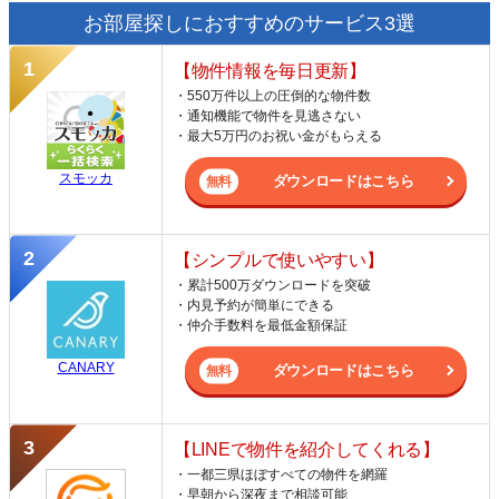
お部屋探しにおすすめのサービス3選
【物件情報を毎日更新】
・550万件以上の圧倒的な物件数
・通知機能で物件を見逃さない
・最大5万円のお祝い金がもらえる
スモッカ
ダウンロードはこちら
【シンプルで使いやすい】
・累計500万ダウンロードを突破
・内見予約が簡単にできる
・仲介手数料を最低金額保証
CANARY
ダウンロードはこちら
【LINEで物件を紹介してくれる】
・一都三県ほぼすべての物件を網羅
・早朝から深夜まで相談可能