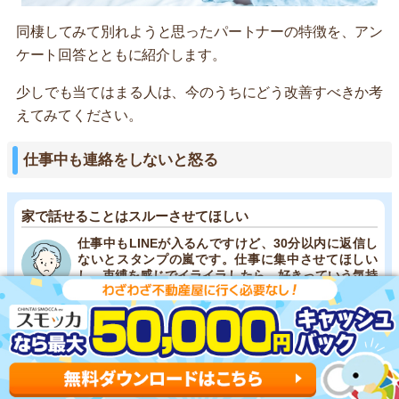
同棲してみて別れようと思ったパートナーの特徴を、アン
ケート回答とともに紹介します。
少しでも当てはまる人は、今のうちにどう改善すべきか考
えてみてください。
仕事中も連絡をしないと怒る
家で話せることはスルーさせてほしい
仕事中もLINEが入るんですけど、30分以内に返信し
ないとスタンプの嵐です。仕事に集中させてほしい
し、束縛を感じでイライラしたら、好きっていう気持
ちが冷めました。(男性/20代後半)
構ってほしい、何をしているのか気になるという気持ちは
わかりますが、あまりに頻繁すぎると束縛されていると感
じて恋愛が冷めます。