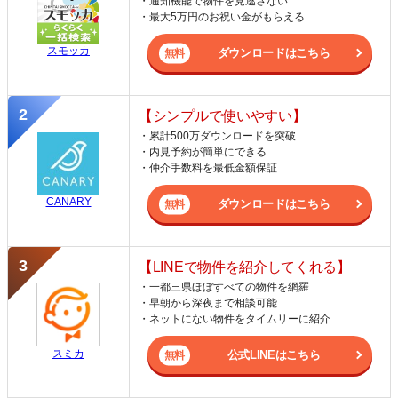
・通知機能で物件を見逃さない
・最大5万円のお祝い金がもらえる
スモッカ
ダウンロードはこちら
【シンプルで使いやすい】
・累計500万ダウンロードを突破
・内見予約が簡単にできる
・仲介手数料を最低金額保証
CANARY
ダウンロードはこちら
【LINEで物件を紹介してくれる】
・一都三県ほぼすべての物件を網羅
・早朝から深夜まで相談可能
・ネットにない物件をタイムリーに紹介
スミカ
公式LINEはこちら