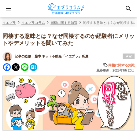
イエプラ
イエプラコラム
同棲に関する知識
同棲する意味とは？なぜ同棲するの
同棲する意味とは？なぜ同棲するのか経験者にメリッ
トやデメリットを聞いてみた
PR
記事の監修：
藤本 ネット不動産「イエプラ」所属
Facebook
Twitter
Line
Hatena
同棲に関する知識
最終更新：2025年6月20日