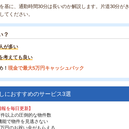
い
ても良い
金で最大5万円キャッシュバック
すすめのサービス3選
日更新】
街
上の圧倒的な物件数
一
件を見逃さない
同
お祝い金がもらえる
家
部
ダウンロードはこちら
物
大
エ
いやすい】
引
ダウンロードを突破
単にできる
シ