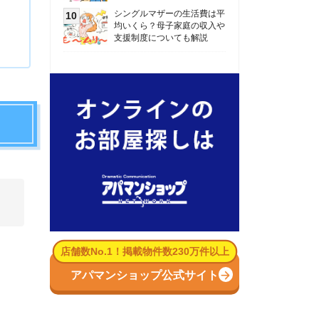
数No.1！掲載物件数230万件以上
パマンショップ公式サイト