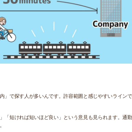
「
お
不
部
紹
メ
「
門
探す人が多いんです。許容範囲と感じやすいラインです
ければ短いほど良い」という意見も見られます。通勤時
通勤時間30分は長いのか解説します。片道30分がきつ
ださい。