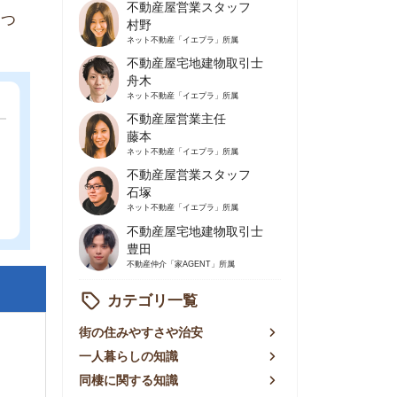
不動産屋営業主任
藤本
ネット不動産
「イエプラ」所属
不動産屋営業スタッフ
石塚
ネット不動産
「イエプラ」所属
不動産屋宅地建物取引士
豊田
不動産仲介
「家AGENT」所属
カテゴリ一覧
の住みやすさや治安
人暮らしの知識
棲に関する知識
賃やお金のこと
屋探しの知恵
件探しのマル秘情報
手不動産屋の評判
リアごとの家賃
っ越しの知識
ェアハウスの知識