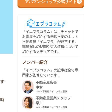
イエプラコラム」は、チャットで
部屋を紹介する来店不要のネット
動産屋「イエプラ」が運営する、
屋探しの疑問や街の情報について
介するメディアです。
ンバー紹介
イエプラコラム」の記事は全て専
家が監修しています！
不動産屋店長
中村
ネット不動産
「イエプラ」所属
不動産屋営業スタッフ
早川
ネット不動産
「イエプラ」所属
不動産屋営業スタッフ
村野
ネット不動産
「イエプラ」所属
不動産屋宅地建物取引士
舟木
ネット不動産
「イエプラ」所属