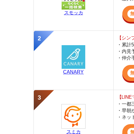
・仲介手数料を
CANARY
【LINEで物件
・一都三県ほぼ
・早朝から深夜
・ネットにない
スミカ
監修
岩井 勇太
ファイナンシャル・プランナー
宅地建物取引士