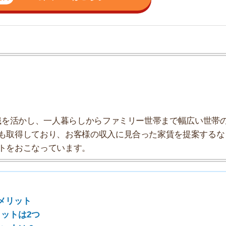
かし、一人暮らしからファミリー世帯まで幅広い世帯の
しており、お客様の収入に見合った家賃を提案するな
7
こなっています。
8
ト
9
2つ
？
10
人が多い