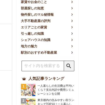
方の魅力
別のおすすめ不動産屋
人気記事ランキング
一人暮らしの生活費は平均い
くら？支出内訳や費用シミュ
レーションを公開
東京都内の住みやすい街ラン
キングTOP10！一人暮らし
におすすめの駅も公開
【2026年最新】
【2026年】賃貸サイトおす
すめランキング！全50社の
物件探しサイトを比較検証
おすすめの良い不動産屋ラン
キングTOP10！プロが賃貸
仲介業者を徹底比較
部屋探しアプリ全27社徹底
比較！物件探しアプリランキ
ングTOP5【ニーズ別】
賃貸の家賃保証会社で審査が