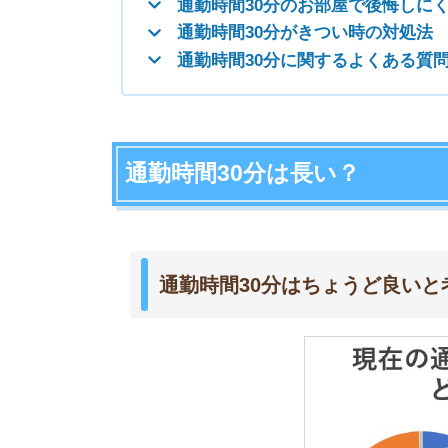
調査日：2022年9月中旬
媒体：ランサーズ
対象者：1都3県(東京、神奈川、千葉、埼玉)在
調査人数：男女200人
・現在の住まいは賃貸と持ち家どちらですか？
・通勤手段は何ですか？