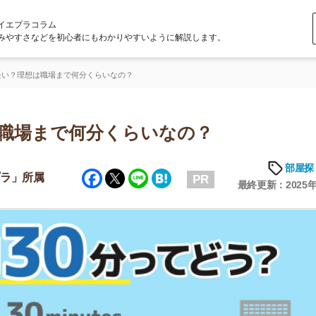
ラム
どを初心者にもわかりやすいように解説します。
は職場まで何分くらいなの？
まで何分くらいなの？
部屋探しの知恵
Facebook
Twitter
Line
Hatena
属
PR
最終更新：2025年8月26日
店舗
ア