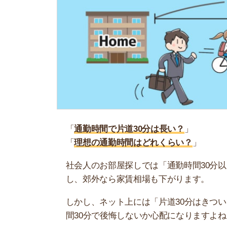
「
通勤時間で片道30分は長い？
」
「
理想の通勤時間はどれくらい？
」
社会人のお部屋探しでは「通勤時間30分以内」で
し、郊外なら家賃相場も下がります。
しかし、ネット上には「片道30分はきつい」「短
間30分で後悔しないか心配になりますよね。
そこで当記事では、弊社アンケートの結果を基に、
い時の対処法もまとめたので、ぜひ参考にしてく