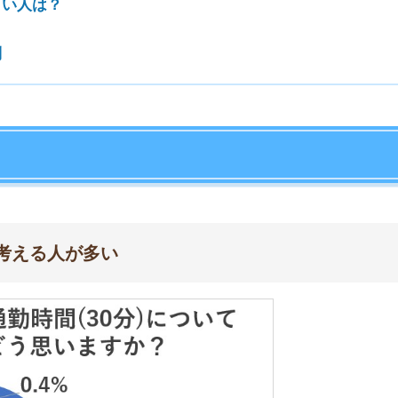
店舗
ア
住