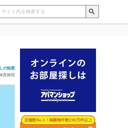
数No.1！掲載物件数230万件以上
パマンショップ公式サイト