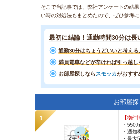
最初に結論！通勤時間30分は長い？
通勤30分はちょうどいいと考える人が多
満員電車などが辛ければ引っ越しを考え
お部屋探しなら
スモッカ
がおすすめ！
現
お部屋探しにお
【物件情報を毎
・550万件以
・通知機能で物
・最大5万円の
スモッカ
【シンプルで使
・累計500万
・内見予約が簡