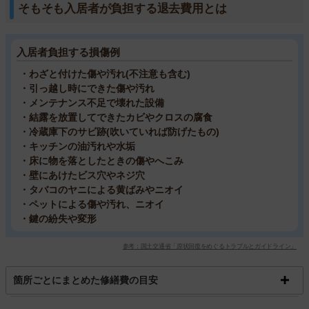
そもそも入居者が負担する退去費用とは
入居者負担する損傷例
・わざと付けた傷や汚れ(不注意も含む)
・引っ越し時にできた傷や汚れ
・メンテナンス不足で壊れた設備
・結露を放置してできたカビやクロスの腐食
・冷蔵庫下のサビ跡(吹いていれば防げたもの)
・キッチンの油汚れや水垢
・床に物を落としたときの傷やへこみ
・壁にあけたビス穴やネジ穴
・タバコのヤニによる黄ばみやニオイ
・ペットによる傷や汚れ、ニオイ
・鍵の紛失や変形
参考：国土交通省「原状回復をめぐるトラブルとガイドライン」
箇所ごとにまとめた修繕費の目安