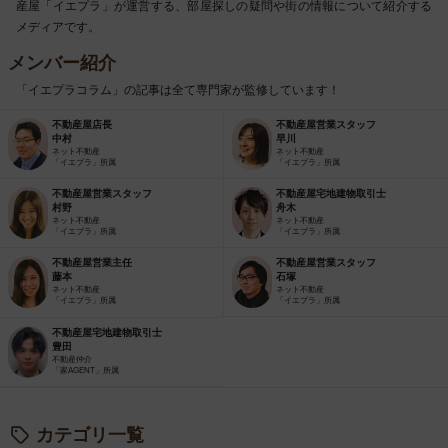
産屋「イエプラ」が運営する、部屋探しの疑問や街の情報について紹介する
メディアです。
メンバー紹介
「イエプラコラム」の記事は全て専門家が監修しています！
不動産屋店長
不動産屋営業スタッフ
中村
早川
ネット不動産
ネット不動産
「イエプラ」所属
「イエプラ」所属
不動産屋営業スタッフ
不動産屋宅地建物取引士
村野
舟木
ネット不動産
ネット不動産
「イエプラ」所属
「イエプラ」所属
不動産屋営業主任
不動産屋営業スタッフ
藤本
石塚
ネット不動産
ネット不動産
「イエプラ」所属
「イエプラ」所属
不動産屋宅地建物取引士
豊田
不動産仲介
「家AGENT」所属
カテゴリ一覧