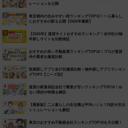
レーションを公開
2
東京都内の住みやすい街ランキングTOP10！一人暮らし
におすすめの駅も公開【2026年最新】
3
【2026年】賃貸サイトおすすめランキング！全50社の物
件探しサイトを比較検証
4
おすすめの良い不動産屋ランキングTOP10！プロが賃貸
仲介業者を徹底比較
5
部屋探しアプリ全27社徹底比較！物件探しアプリランキン
グTOP5【ニーズ別】
6
賃貸の家賃保証会社で審査が甘いランキングTOP10！ゆ
るい理由や特徴を解説
7
【最新版】二人暮らしの生活費は平均いくら？内訳や支出
シミュレーションも解説
8
東京のおすすめ不動産会社ランキングTOP10を大公開！