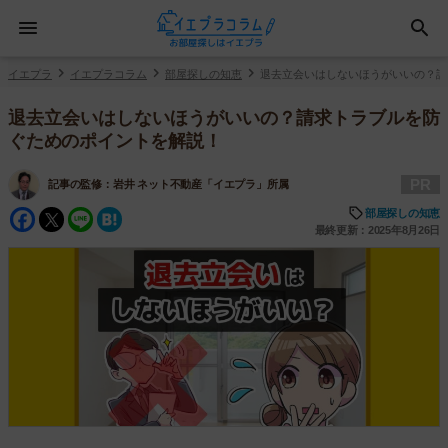
イエプラ
イエプラコラム
部屋探しの知恵
退去立会いはしないほうがいいの？請
退去立会いはしないほうがいいの？請求トラブルを防
ぐためのポイントを解説！
PR
記事の監修：
岩井 ネット不動産「イエプラ」所属
Facebook
Twitter
Line
Hatena
部屋探しの知恵
最終更新：2025年8月26日