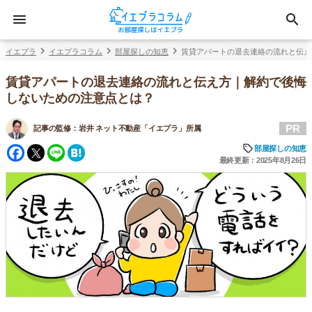
イエプラ
イエプラコラム
部屋探しの知恵
賃貸アパートの退去連絡の流れと伝え
賃貸アパートの退去連絡の流れと伝え方｜解約で後悔
しないための注意点とは？
PR
記事の監修：
岩井 ネット不動産「イエプラ」所属
Facebook
Twitter
Line
Hatena
部屋探しの知恵
最終更新：2025年8月26日