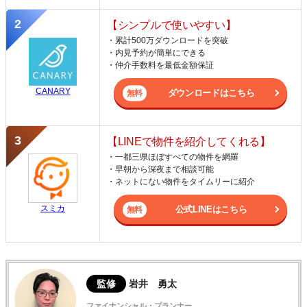
【シンプルで使いやすい】
・累計500万ダウンロードを突破
・内見予約が簡単にできる
・仲介手数料を最低金額保証
CANARY
ダウンロードはこちら
【LINEで物件を紹介してくれる】
・一都三県ほぼすべての物件を網羅
・早朝から深夜まで相談可能
・ネットにない物件をタイムリーに紹介
スミカ
公式LINEはこちら
監修
岩井 勇太
ファイナンシャル・プランナー