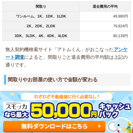
間取り
退去費用の平均
ワンルーム、1K、1DK、1LDK
49,980円
2K、2DK、2LDK
79,924円
3DK、3LDK、4K、4DK、4LDK
90,139円
無人契約機検索サイト「アトムくん」がおこなった
アンケ
ート調査
によると、間取りごと退去費用の平均額は上記の
通りです。
間取りやお部屋の使い方で金額が変わる
退去費用は間取りや設備、お部屋の使い方によって金額が
変わります。
お部屋の中でタバコを吸っていてニオイや壁の黄ばみがひ
どい、故意に傷つけた凹みなどがあると高くなりやすいで
す。