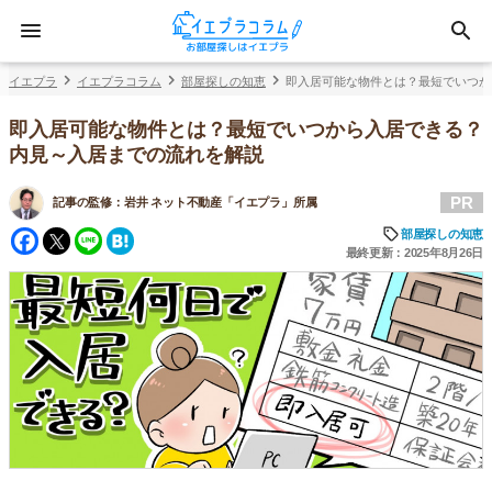
イエプラ
イエプラコラム
部屋探しの知恵
即入居可能な物件とは？最短でいつか
即入居可能な物件とは？最短でいつから入居できる？
内見～入居までの流れを解説
PR
記事の監修：
岩井 ネット不動産「イエプラ」所属
Facebook
Twitter
Line
Hatena
部屋探しの知恵
最終更新：2025年8月26日