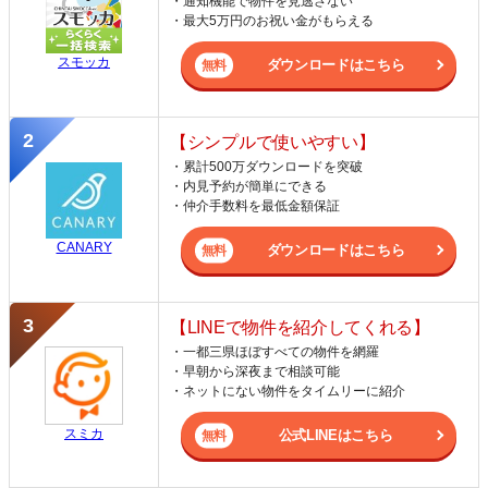
・通知機能で物件を見逃さない
・最大5万円のお祝い金がもらえる
スモッカ
ダウンロードはこちら
【シンプルで使いやすい】
・累計500万ダウンロードを突破
・内見予約が簡単にできる
・仲介手数料を最低金額保証
CANARY
ダウンロードはこちら
【LINEで物件を紹介してくれる】
・一都三県ほぼすべての物件を網羅
・早朝から深夜まで相談可能
・ネットにない物件をタイムリーに紹介
スミカ
公式LINEはこちら