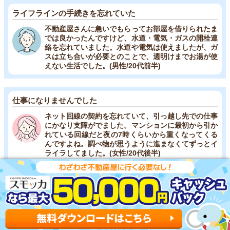
ライフラインの手続きを忘れていた
不動産屋さんに急いでもらってお部屋を借りられたま
では良かったんですけど、水道・電気・ガスの開栓連
絡を忘れていました。水道や電気は使えましたが、ガ
スは立ち合いが必要とのことで、週明けまでお湯が使
えない生活でした。(男性/20代前半)
仕事になりませんでした
ネット回線の契約を忘れていて、引っ越し先での仕事
にかなり支障がでました。マンションに最初から引か
れている回線だと夜の7時くらいから重くなってくる
んですよね。調べ物が思うように進まなくてずっとイ
ライラしてました。(女性/20代後半)
水道・電気・ガス・インターネット回線などの申し込み
は、お部屋を借りる契約が完了してからおこないます。
申し込みの不備やトラブルがあっても入居に間に合うよう
に、入居日の3～4日前には申し込みをしてください。