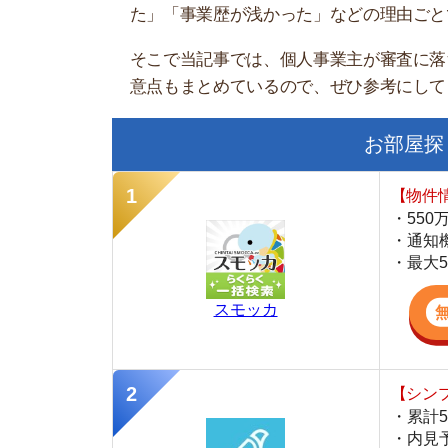
お部屋探しにお
【物件情報を毎
・550万件以
・通知機能で物
・最大5万円の
スモッカ
【シンプルで使
・累計500万
・内見予約が簡
・仲介手数料を
CANARY
【LINEで物件
・一都三県ほぼ