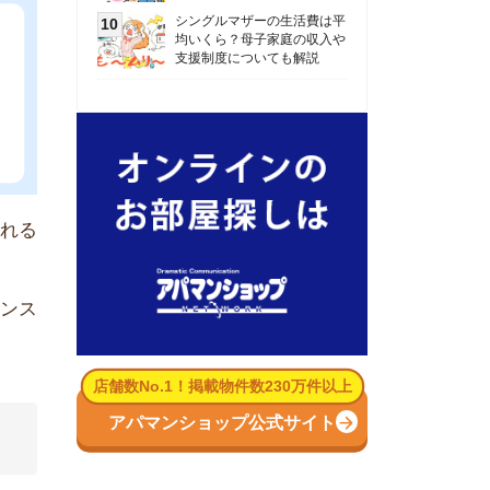
数No.1！掲載物件数230万件以上
パマンショップ公式サイト