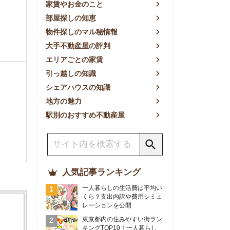
方の魅力
別のおすすめ不動産屋
人気記事ランキング
一人暮らしの生活費は平均い
くら？支出内訳や費用シミュ
レーションを公開
東京都内の住みやすい街ラン
キングTOP10！一人暮らし
におすすめの駅も公開
【2026年最新】
【2026年】賃貸サイトおす
すめランキング！全50社の
物件探しサイトを比較検証
おすすめの良い不動産屋ラン
キングTOP10！プロが賃貸
仲介業者を徹底比較
部屋探しアプリ全27社徹底
比較！物件探しアプリランキ
ングTOP5【ニーズ別】
賃貸の家賃保証会社で審査が