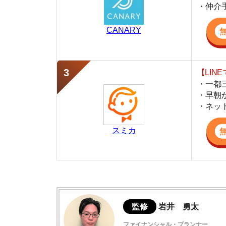
・早朝から深夜
・ネットにない
スミカ
監修
岩井 勇太
ファイナンシャル・プランナー
宅地建物取引士
日本FP協会認定のFP。お金に関する知識を活
生活費を算出しています。宅建士の資格も取得
ど、生活設計についてのトータルサポートをお
個人事業主が賃貸審査に落ちる理由6選
個人事業主が賃貸審査に落ちた際の対処法