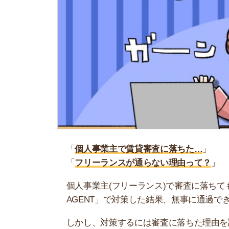
「
個人事業主で賃貸審査に落ちた…
」
「
フリーランスが通らない理由って？
」
個人事業主(フリーランス)で審査に落ちても、諦
AGENT」で対策した結果、無事に通過できたケ
しかし、対策するには審査に落ちた理由を調べる
た」「事業歴が浅かった」などの理由ごとで、対
そこで当記事では、個人事業主が審査に落ちる理
意点もまとめているので、ぜひ参考にしてくださ