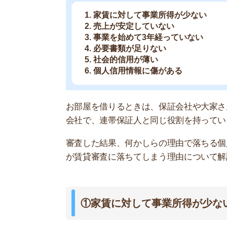
が賃貸審査に落ちてしまう理由について解説しま
①家賃に対して事業所得が少ない
個人事業主が
収入(売上) －
家賃に対して事業所得が少ないと賃貸審査に落ち
す。
審査に通るには、
所得が「家賃の36倍以上」
ある
は最低でも360万円必要です。
事業所得は確定申告書で確認する