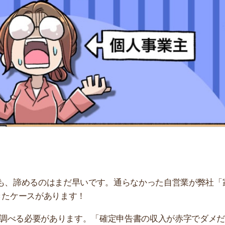
「
お
不
部
紹
メ
「
門
めるのはまだ早いです。通らなかった自営業が弊社「家
ースがあります！
必要があります。「確定申告書の収入が赤字でダメだっ
処法が異なるからです。
由から対処法まで解説します。フリーランスならではの注
い。