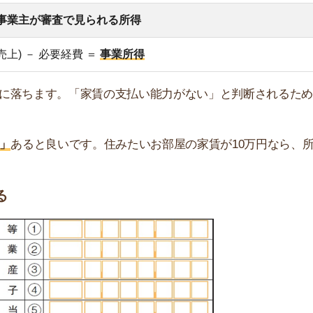
出典：国税庁「確定申告書等の様式・手引き等」から作成
審査では、図にある「所得金額等」の合計額をチェックさ
申告書の様式が変わりました。従来の確定申告書Aは廃止され、
す。