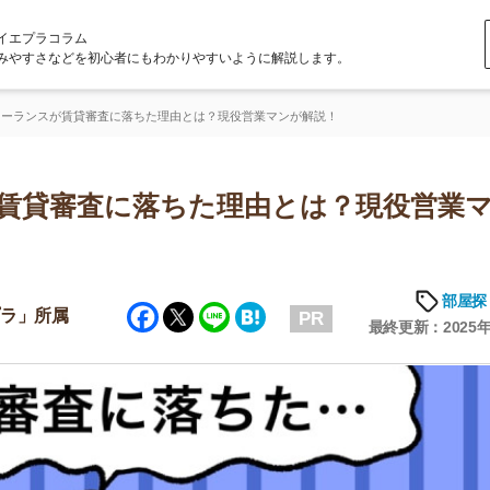
ラム
どを初心者にもわかりやすいように解説します。
賃貸審査に落ちた理由とは？現役営業マンが解説！
審査に落ちた理由とは？現役営業マン
部屋探しの知恵
Facebook
Twitter
Line
Hatena
属
PR
最終更新：2025年6月20日
店舗
ア