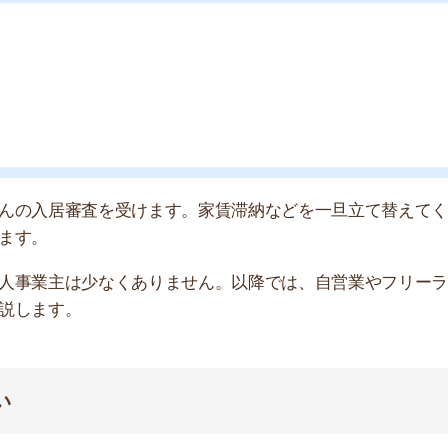
す。
店舗
ア
審査で見られる所得
 必要経費 ＝
事業所得
ます。「家賃の支払い能力がない」と判断されるためで
と良いです。住みたいお部屋の家賃が10万円なら、所得