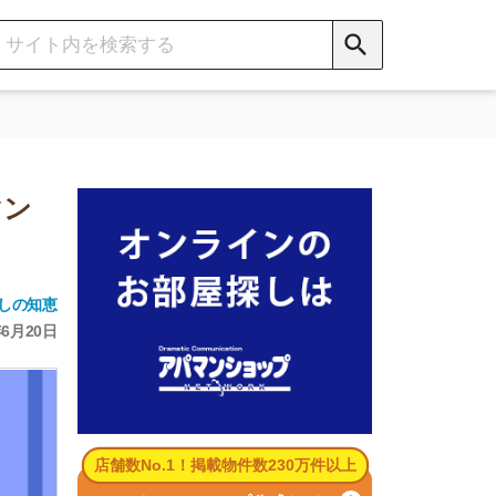
数No.1！掲載物件数230万件以上
パマンショップ公式サイト