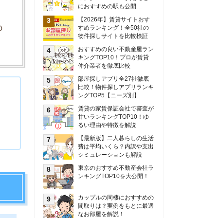
甘いランキングTOP10！ゆ
るい理由や特徴を解説
【最新版】二人暮らしの生活
費は平均いくら？内訳や支出
シミュレーションも解説
東京のおすすめ不動産会社ラ
ンキングTOP10を大公開！
カップルの同棲におすすめの
間取りは？実例をもとに最適
なお部屋を解説！
シングルマザーの生活費は平
均いくら？母子家庭の収入や
支援制度についても解説