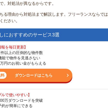
すすめのサービス3選
日更新】
上の圧倒的な物件数
件を見逃さない
お祝い金がもらえる
ダウンロードはこちら
街
いやすい】
一
ダウンロードを突破
同
単にできる
家
最低金額保証
部
ダウンロードはこちら
物
大
エ
を紹介してくれる】
引
すべての物件を網羅
シ