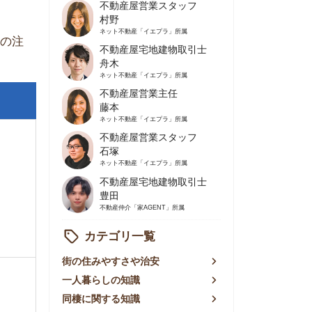
不動産屋営業主任
藤本
ネット不動産
「イエプラ」所属
不動産屋営業スタッフ
石塚
ネット不動産
「イエプラ」所属
不動産屋宅地建物取引士
豊田
不動産仲介
「家AGENT」所属
カテゴリ一覧
の住みやすさや治安
人暮らしの知識
棲に関する知識
賃やお金のこと
屋探しの知恵
件探しのマル秘情報
手不動産屋の評判
リアごとの家賃
っ越しの知識
ェアハウスの知識