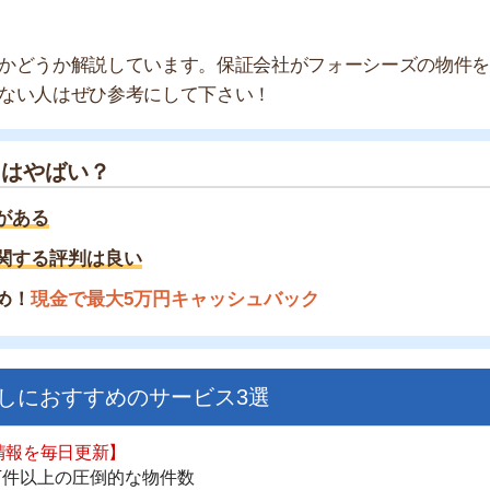
ばい？
評判は良い
金で最大5万円キャッシュバック
すすめのサービス3選
街
一
日更新】
同
上の圧倒的な物件数
家
件を見逃さない
お祝い金がもらえる
部
物
ダウンロードはこちら
大
エ
引
いやすい】
シ