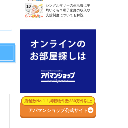
数No.1！掲載物件数230万件以上
パマンショップ公式サイト