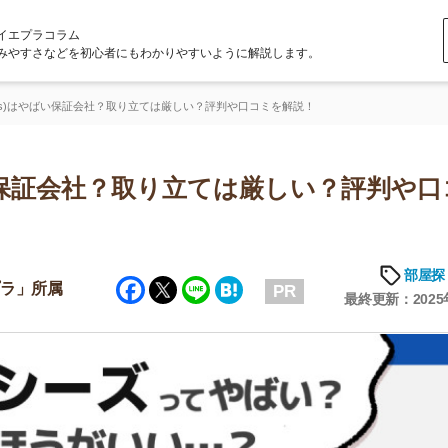
ラム
どを初心者にもわかりやすいように解説します。
ばい保証会社？取り立ては厳しい？評判や口コミを解説！
証会社？取り立ては厳しい？評判や口コミ
部屋探しの知恵
Facebook
Twitter
Line
Hatena
属
PR
最終更新：2025年7月8日
店舗
ア