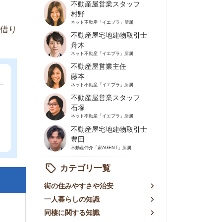
不動産屋営業主任
藤本
ネット不動産
「イエプラ」所属
不動産屋営業スタッフ
石塚
ネット不動産
「イエプラ」所属
不動産屋宅地建物取引士
豊田
不動産仲介
「家AGENT」所属
カテゴリ一覧
の住みやすさや治安
人暮らしの知識
棲に関する知識
賃やお金のこと
屋探しの知恵
件探しのマル秘情報
手不動産屋の評判
リアごとの家賃
っ越しの知識
ェアハウスの知識