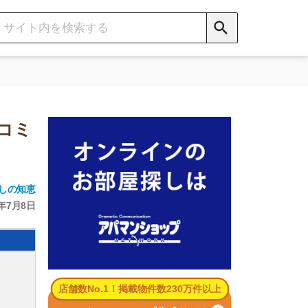
数No.1！掲載物件数230万件以上
パマンショップ公式サイト