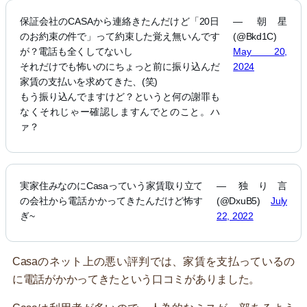
保証会社のCASAから連絡きたんだけど「20日
— 朝星
のお約束の件で」って約束した覚え無いんです
(@Bkd1C)
が？電話も全くしてないし
May 20,
それだけでも怖いのにちょっと前に振り込んだ
2024
家賃の支払いを求めてきた、(笑)
もう振り込んでますけど？というと何の謝罪も
なくそれじゃー確認しますんでとのこと。ハ
ァ？
実家住みなのにCasaっていう家賃取り立て
— 独り言
の会社から電話かかってきたんだけど怖す
(@DxuB5)
July
ぎ~
22, 2022
Casaのネット上の悪い評判では、家賃を支払っているの
に電話がかかってきたという口コミがありました。