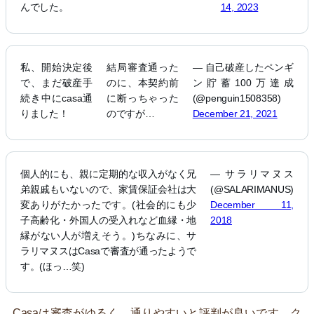
んでした。
14, 2023
私、開始決定後
結局審査通った
— 自己破産したペンギ
で、まだ破産手
のに、本契約前
ン貯蓄100万達成
続き中にcasa通
に断っちゃった
(@penguin1508358)
りました！
のですが…
December 21, 2021
個人的にも、親に定期的な収入がなく兄
— サラリマヌス
弟親戚もいないので、家賃保証会社は大
(@SALARIMANUS)
変ありがたかったです。(社会的にも少
December 11,
子高齢化・外国人の受入れなど血縁・地
2018
縁がない人が増えそう。)ちなみに、サ
ラリマヌスはCasaで審査が通ったようで
す。(ほっ…笑)
Casaは審査がゆるく、通りやすいと評判が良いです。ク