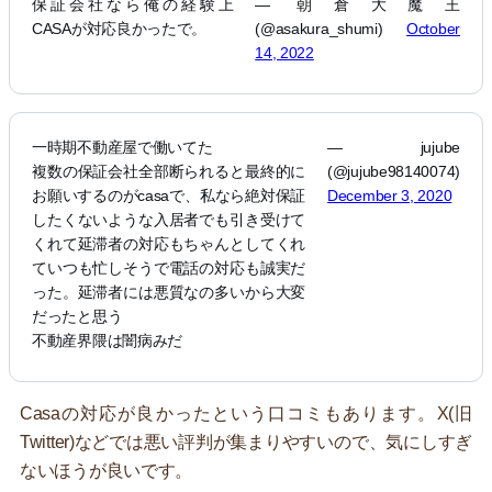
保証会社なら俺の経験上
— 朝倉大魔王
CASAが対応良かったで。
(@asakura_shumi)
October
14, 2022
一時期不動産屋で働いてた
— jujube
複数の保証会社全部断られると最終的に
(@jujube98140074)
お願いするのがcasaで、私なら絶対保証
December 3, 2020
したくないような入居者でも引き受けて
くれて延滞者の対応もちゃんとしてくれ
ていつも忙しそうで電話の対応も誠実だ
った。延滞者には悪質なの多いから大変
だったと思う
不動産界隈は闇病みだ
Casaの対応が良かったという口コミもあります。X(旧
Twitter)などでは悪い評判が集まりやすいので、気にしすぎ
ないほうが良いです。