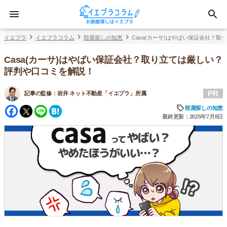
イエプラ
イエプラコラム
部屋探しの知恵
Casa(カーサ)はやばい保証会社？
Casa(カーサ)はやばい保証会社？取り立ては厳しい？
評判や口コミを解説！
PR
記事の監修：
岩井 ネット不動産「イエプラ」所属
Facebook
Twitter
Line
Hatena
部屋探しの知恵
最終更新：2025年7月8日