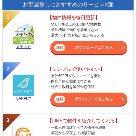
お部屋探しにおすすめのサービス3選
【物件情報を毎日更新】
・550万件以上の圧倒的な物件数
・通知機能で物件を見逃さない
・最大5万円のお祝い金がもらえる
スモッカ
ダウンロードはこちら
【シンプルで使いやすい】
・累計500万ダウンロードを突破
・内見予約が簡単にできる
・仲介手数料を最低金額保証
CANARY
ダウンロードはこちら
【LINEで物件を紹介してくれる】
・一都三県ほぼすべての物件を網羅
・早朝から深夜まで相談可能