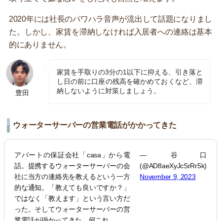
2020年には社長のパワハラ音声が流出して話題になりまし
た。しかし、家賃を滞納しなければ入居者への連絡は基本
的にありません。
家賃を手取りの3分の1以下に抑える、引き落と
し日の前に口座の残高を確かめておくなど、滞
納しないように対策しましょう。
豊田
ウォーターサーバーの営業電話がかかってきた
アパートの保証会社「casa」から電
— 谷口
話。提携するウォーターサーバーの会
(@AD8aeXyJcSrRr5k)
社に当方の連絡先を教えるという一方
November 9, 2023
的な通知。「教えても良いですか？」
ではなく「教えます」という言い方だ
った。そしてウォーターサーバーの営
業電話が掛かってきた。何これ