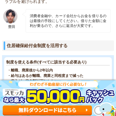
ラブルを避けられます。
消費者金融や、カード会社からお金を借りるの
は最後の手段にしてください。借りた金額に金
利が乗るので、さらに返済が大変です。
豊田
住居確保給付金制度を活用する
制度を使える条件(すべてに該当する必要あり)
・離職、廃業後から2年以内
・給与はあるが離職、廃業と同程度まで減った
・収入が一定金額以下しかない
・預貯金が一定金額以下しかない
・もう一度就職して働く意思がある
・ハローワークに求職申込みをする予定
※2023年3月27日現在