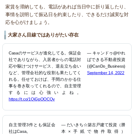
家賃を滞納しても、電話があれば当日中に折り返したり、
事情を説明して振込日を約束したり、できるだけ誠実な対
応を心がけましょう。
大家さん目線ではありがたい存在
Casaのサービスが進化してる。保証会
— キャンドゥ@やれ
社でありながら、入居者からの電話対
ばできる不動産投資
応や駆けつけサービス、退去立ち会い
(@CanDo_Business)
など、管理会社的な役割も果たしてく
September 14, 2022
れる。任せておけば、手間のかかる仕
事を巻き取ってくれるので、自主管理
するには心強いよね。
https://t.co/1QiGpOOCQv
自主管理3件とも保証会
— だいきち☆築古戸建て投資（謄
社はCasa。
本×手紙で物件取得）