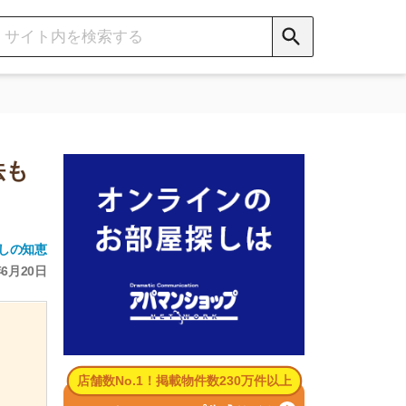
数No.1！掲載物件数230万件以上
パマンショップ公式サイト