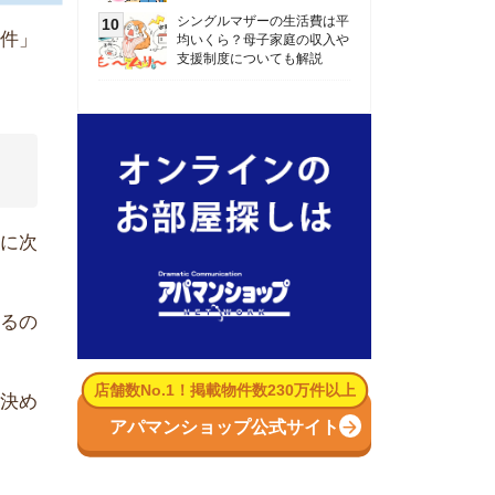
数No.1！掲載物件数230万件以上
パマンショップ公式サイト