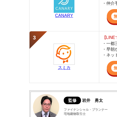
・早朝から深夜
・ネットにない
スミカ
監修
岩井 勇太
ファイナンシャル・プランナー
宅地建物取引士
日本FP協会認定のFP。お金に関する知識を活
生活費を算出しています。宅建士の資格も取得
ど、生活設計についてのトータルサポートをお
賃貸物件を見ないで決めるのはアリ？
見ないで決めるメリットは主に2つある
デメリットも把握しておくべき