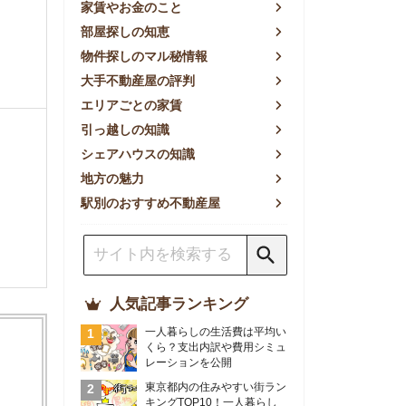
方の魅力
別のおすすめ不動産屋
人気記事ランキング
一人暮らしの生活費は平均い
くら？支出内訳や費用シミュ
レーションを公開
東京都内の住みやすい街ラン
キングTOP10！一人暮らし
におすすめの駅も公開
【2026年最新】
【2026年】賃貸サイトおす
すめランキング！全50社の
物件探しサイトを比較検証
おすすめの良い不動産屋ラン
キングTOP10！プロが賃貸
仲介業者を徹底比較
部屋探しアプリ全27社徹底
比較！物件探しアプリランキ
ングTOP5【ニーズ別】
賃貸の家賃保証会社で審査が