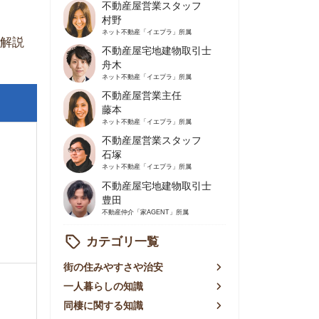
不動産屋営業主任
藤本
ネット不動産
「イエプラ」所属
不動産屋営業スタッフ
石塚
ネット不動産
「イエプラ」所属
不動産屋宅地建物取引士
豊田
不動産仲介
「家AGENT」所属
カテゴリ一覧
の住みやすさや治安
人暮らしの知識
棲に関する知識
賃やお金のこと
屋探しの知恵
件探しのマル秘情報
手不動産屋の評判
リアごとの家賃
っ越しの知識
ェアハウスの知識