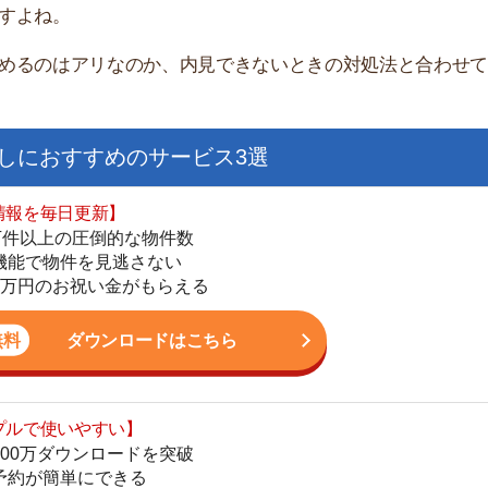
すすめのサービス3選
日更新】
上の圧倒的な物件数
件を見逃さない
お祝い金がもらえる
ダウンロードはこちら
街
いやすい】
一
ダウンロードを突破
同
単にできる
家
最低金額保証
部
ダウンロードはこちら
物
大
エ
を紹介してくれる】
引
すべての物件を網羅
シ