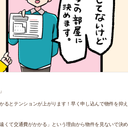
「
お
不
部
紹
メ
「
門
テンションが上がります！早く申し込んで物件を抑えたい
交通費がかかる」という理由から物件を見ないで決めたい
。
はアリなのか、内見できないときの対処法と合わせて解説