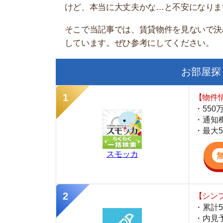
お部屋探しにお
【物件情報を毎
・550万件以
・通知機能で物
・最大5万円の
スモッカ
【シンプルで使
・累計500万
・内見予約が簡
・仲介手数料を
CANARY
【LINEで物件
・一都三県ほぼ