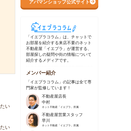
イエプラコラム」は、チャットで
部屋を紹介する来店不要のネット
動産屋「イエプラ」が運営する、
屋探しの疑問や街の情報について
介するメディアです。
ンバー紹介
イエプラコラム」の記事は全て専
家が監修しています！
不動産屋店長
中村
ネット不動産
「イエプラ」所属
不動産屋営業スタッフ
早川
ネット不動産
「イエプラ」所属
不動産屋営業スタッフ
村野
ネット不動産
「イエプラ」所属
不動産屋宅地建物取引士
舟木
ネット不動産
「イエプラ」所属