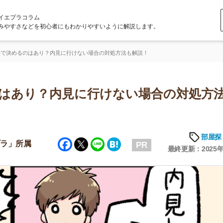
ラム
どを初心者にもわかりやすいように解説します。
はあり？内見に行けない場合の対処方法も解説！
り？内見に行けない場合の対処方法も
部屋探しの知恵
Facebook
Twitter
Line
Hatena
属
PR
最終更新：2025年6月20日
店舗
ア