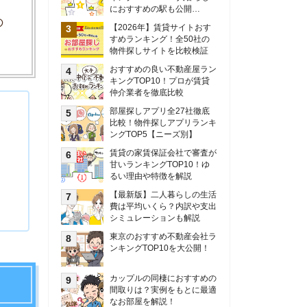
甘いランキングTOP10！ゆ
るい理由や特徴を解説
【最新版】二人暮らしの生活
費は平均いくら？内訳や支出
シミュレーションも解説
東京のおすすめ不動産会社ラ
ンキングTOP10を大公開！
カップルの同棲におすすめの
間取りは？実例をもとに最適
なお部屋を解説！
シングルマザーの生活費は平
均いくら？母子家庭の収入や
支援制度についても解説