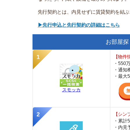
・累計500万
・内見予約が簡
・仲介手数料を
CANARY
【LINEで物件
・一都三県ほぼ
・早朝から深夜
・ネットにない
スミカ
見ないで決めるメリットは主に2つ
物件を見ないで決める最大のメリットは「内見の