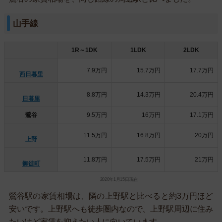
山手線
1R～1DK
1LDK
2LDK
7.9万円
15.7万円
17.7万円
西日暮里
8.8万円
14.3万円
20.4万円
日暮里
鶯谷
9.5万円
16万円
17.1万円
11.5万円
16.8万円
20万円
上野
11.8万円
17.5万円
21万円
御徒町
2020年1月15日現在
鶯谷駅の家賃相場は、隣の上野駅と比べると約3万円ほど
安いです。上野駅へも徒歩圏内なので、上野駅周辺に住み
たいけど家賃を抑えたい人に向いています。