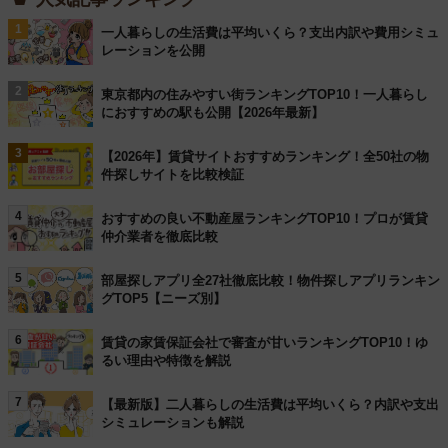
1
一人暮らしの生活費は平均いくら？支出内訳や費用シミュ
レーションを公開
2
東京都内の住みやすい街ランキングTOP10！一人暮らし
におすすめの駅も公開【2026年最新】
3
【2026年】賃貸サイトおすすめランキング！全50社の物
件探しサイトを比較検証
4
おすすめの良い不動産屋ランキングTOP10！プロが賃貸
仲介業者を徹底比較
5
部屋探しアプリ全27社徹底比較！物件探しアプリランキン
グTOP5【ニーズ別】
6
賃貸の家賃保証会社で審査が甘いランキングTOP10！ゆ
るい理由や特徴を解説
7
【最新版】二人暮らしの生活費は平均いくら？内訳や支出
シミュレーションも解説