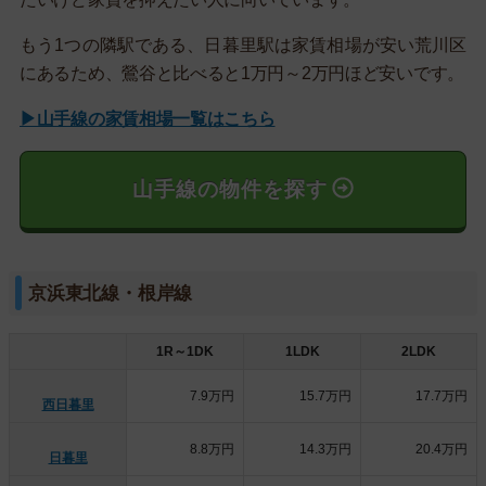
もう1つの隣駅である、日暮里駅は家賃相場が安い荒川区
にあるため、鶯谷と比べると1万円～2万円ほど安いです。
▶山手線の家賃相場一覧はこちら
山手線の物件を探す
京浜東北線・根岸線
1R～1DK
1LDK
2LDK
7.9万円
15.7万円
17.7万円
西日暮里
8.8万円
14.3万円
20.4万円
日暮里