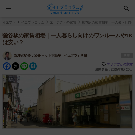
イエプラ
イエプラコラム
エリアごとの家賃
鶯谷駅の家賃相場｜一人暮らし向け
鶯谷駅の家賃相場｜一人暮らし向けのワンルームや1K
は安い？
PR
記事の監修：
岩井 ネット不動産「イエプラ」所属
Facebook
Twitter
Line
Hatena
エリアごとの家賃
最終更新：2025年6月20日