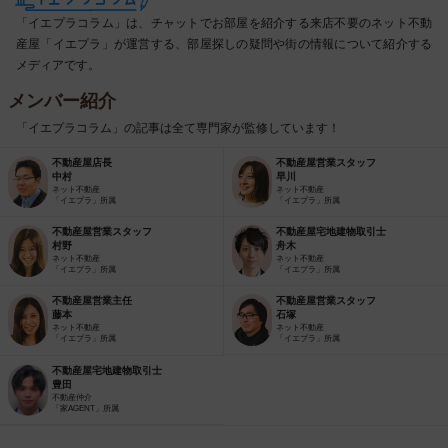
「イエプラコラム」は、チャットでお部屋を紹介する来店不要のネット不動
産屋「イエプラ」が運営する、部屋探しの疑問や街の情報について紹介する
メディアです。
メンバー紹介
「イエプラコラム」の記事は全て専門家が監修しています！
不動産屋店長
不動産屋営業スタッフ
中村
早川
ネット不動産
ネット不動産
「イエプラ」所属
「イエプラ」所属
不動産屋営業スタッフ
不動産屋宅地建物取引士
村野
舟木
ネット不動産
ネット不動産
「イエプラ」所属
「イエプラ」所属
不動産屋営業主任
不動産屋営業スタッフ
藤本
石塚
ネット不動産
ネット不動産
「イエプラ」所属
「イエプラ」所属
不動産屋宅地建物取引士
豊田
不動産仲介
「家AGENT」所属