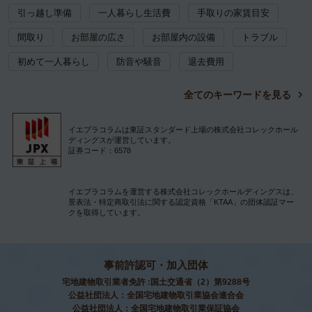
引っ越し準備
一人暮らし生活費
手取りの家賃目安
間取り
お部屋の広さ
お部屋内の設備
トラブル
初めて一人暮らし
防音や騒音
退去費用
全てのキーワードを見る
イエプラコラムは東証スタンダード上場の株式会社コレックホール
ディングスが運営しています。
証券コード：6578
イエプラコラムを運営する株式会社コレックホールディングスは、
景表法・特定商取引法に関する認定資格「KTAA」の団体認証マー
クを取得しています。
事前許認可・加入団体
宅地建物取引業者免許 :国土交通省（2）第9288号
公益社団法人：全国宅地建物取引業協会連合会
公益社団法人：全国宅地建物取引業保証協会