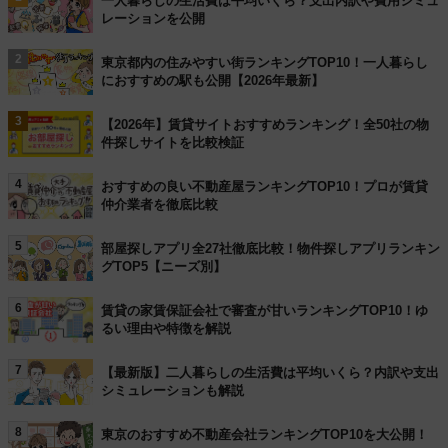
一人暮らしの生活費は平均いくら？支出内訳や費用シミュ
レーションを公開
2
東京都内の住みやすい街ランキングTOP10！一人暮らし
におすすめの駅も公開【2026年最新】
3
【2026年】賃貸サイトおすすめランキング！全50社の物
件探しサイトを比較検証
4
おすすめの良い不動産屋ランキングTOP10！プロが賃貸
仲介業者を徹底比較
5
部屋探しアプリ全27社徹底比較！物件探しアプリランキン
グTOP5【ニーズ別】
6
賃貸の家賃保証会社で審査が甘いランキングTOP10！ゆ
るい理由や特徴を解説
7
【最新版】二人暮らしの生活費は平均いくら？内訳や支出
シミュレーションも解説
8
東京のおすすめ不動産会社ランキングTOP10を大公開！