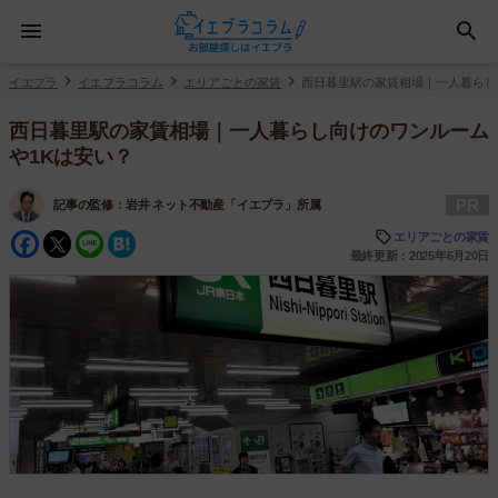
イエプラ
イエプラコラム
エリアごとの家賃
西日暮里駅の家賃相場｜一人暮らし
西日暮里駅の家賃相場｜一人暮らし向けのワンルーム
や1Kは安い？
PR
記事の監修：
岩井 ネット不動産「イエプラ」所属
Facebook
Twitter
Line
Hatena
エリアごとの家賃
最終更新：2025年6月20日