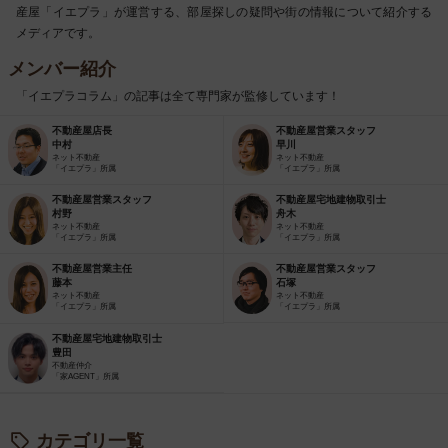
産屋「イエプラ」が運営する、部屋探しの疑問や街の情報について紹介する
メディアです。
メンバー紹介
「イエプラコラム」の記事は全て専門家が監修しています！
不動産屋店長
不動産屋営業スタッフ
中村
早川
ネット不動産
ネット不動産
「イエプラ」所属
「イエプラ」所属
不動産屋営業スタッフ
不動産屋宅地建物取引士
村野
舟木
ネット不動産
ネット不動産
「イエプラ」所属
「イエプラ」所属
不動産屋営業主任
不動産屋営業スタッフ
藤本
石塚
ネット不動産
ネット不動産
「イエプラ」所属
「イエプラ」所属
不動産屋宅地建物取引士
豊田
不動産仲介
「家AGENT」所属
カテゴリ一覧