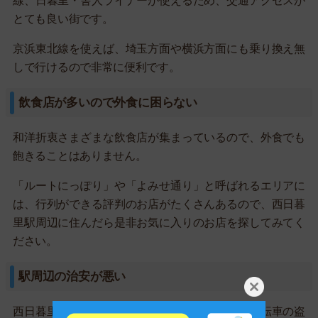
線、日暮里・舎人ライナーが使えるため、交通アクセスが
とても良い街です。
京浜東北線を使えば、埼玉方面や横浜方面にも乗り換え無
しで行けるので非常に便利です。
飲食店が多いので外食に困らない
和洋折衷さまざまな飲食店が集まっているので、外食でも
飽きることはありません。
「ルートにっぽり」や「よみせ通り」と呼ばれるエリアに
は、行列ができる評判のお店がたくさんあるので、西日暮
里駅周辺に住んだら是非お気に入りのお店を探してみてく
ださい。
駅周辺の治安が悪い
西日暮里駅周辺は暴行や恐喝などの粗暴事件、自転車の盗