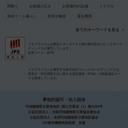
間取り
お部屋の広さ
お部屋内の設備
トラブル
初めて一人暮らし
防音や騒音
退去費用
全てのキーワードを見る
イエプラコラムは東証スタンダード上場の株式会社コレックホール
ディングスが運営しています。
証券コード：6578
イエプラコラムを運営する株式会社コレックホールディングスは、
景表法・特定商取引法に関する認定資格「KTAA」の団体認証マー
クを取得しています。
事前許認可・加入団体
宅地建物取引業者免許 :国土交通省（2）第9288号
公益社団法人：全国宅地建物取引業協会連合会
公益社団法人：全国宅地建物取引業保証協会
UR都市機構斡旋制度 加盟