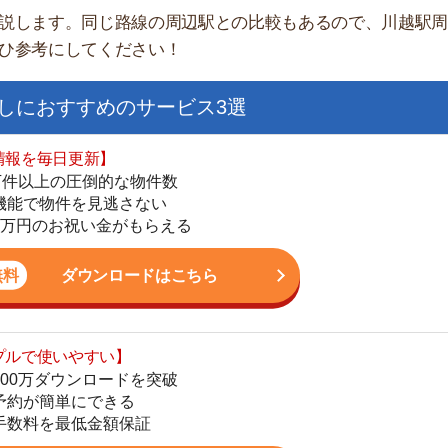
日更新】
上の圧倒的な物件数
件を見逃さない
お祝い金がもらえる
ダウンロードはこちら
いやすい】
街
ダウンロードを突破
単にできる
一
最低金額保証
同
家
ダウンロードはこちら
部
物
大
を紹介してくれる】
エ
すべての物件を網羅
引
まで相談可能
シ
物件をタイムリーに紹介