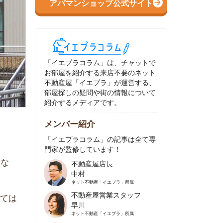
イエプラコラム」は、チャットで
部屋を紹介する来店不要のネット
動産屋「イエプラ」が運営する、
屋探しの疑問や街の情報について
介するメディアです。
ンバー紹介
イエプラコラム」の記事は全て専
家が監修しています！
不動産屋店長
中村
ネット不動産
「イエプラ」所属
不動産屋営業スタッフ
早川
ネット不動産
「イエプラ」所属
不動産屋営業スタッフ
村野
ネット不動産
「イエプラ」所属
不動産屋宅地建物取引士
舟木
ネット不動産
「イエプラ」所属