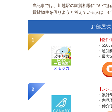
【物件情報を毎
・550万件以
・通知機能で物
・最大5万円の
スモッカ
【シンプルで使
・累計500万
・内見予約が簡
・仲介手数料を
CANARY
【LINEで物件
・一都三県ほぼ
・早朝から深夜
・ネットにない