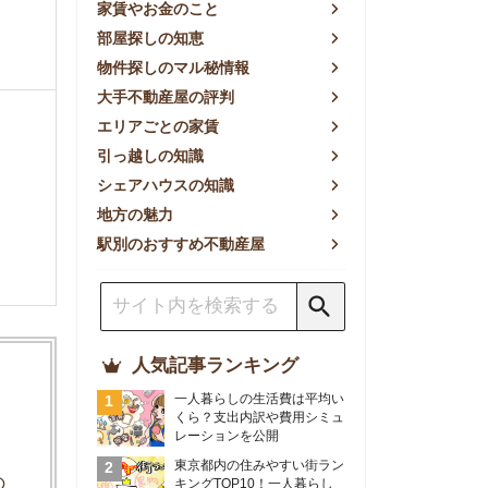
方の魅力
別のおすすめ不動産屋
人気記事ランキング
一人暮らしの生活費は平均い
くら？支出内訳や費用シミュ
レーションを公開
東京都内の住みやすい街ラン
キングTOP10！一人暮らし
におすすめの駅も公開
【2026年最新】
【2026年】賃貸サイトおす
すめランキング！全50社の
物件探しサイトを比較検証
おすすめの良い不動産屋ラン
キングTOP10！プロが賃貸
仲介業者を徹底比較
部屋探しアプリ全27社徹底
比較！物件探しアプリランキ
ングTOP5【ニーズ別】
賃貸の家賃保証会社で審査が