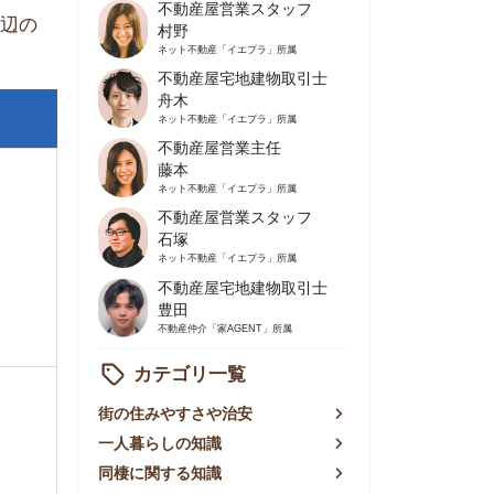
不動産屋営業主任
藤本
ネット不動産
「イエプラ」所属
不動産屋営業スタッフ
石塚
ネット不動産
「イエプラ」所属
不動産屋宅地建物取引士
豊田
不動産仲介
「家AGENT」所属
カテゴリ一覧
の住みやすさや治安
人暮らしの知識
棲に関する知識
賃やお金のこと
屋探しの知恵
件探しのマル秘情報
手不動産屋の評判
リアごとの家賃
っ越しの知識
ェアハウスの知識