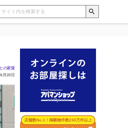
数No.1！掲載物件数230万件以上
パマンショップ公式サイト