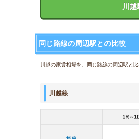
5
指扇
南古谷
4.9
川越
6
西川越
5
的場
4.2
川越駅周辺の家賃相場は、川越線沿いの近隣の駅
があるからです。
ワンルームから1Kの物件であれば、川越駅周辺の
駅」は約5万円が相場なので、川越のほうが1万円
また、ファミリー向けの2LDKや3LDKでは、相場