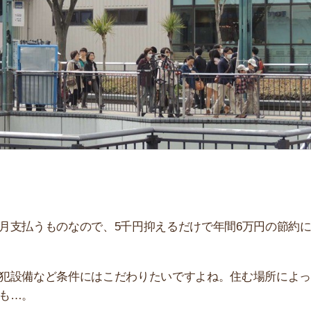
「
お
不
部
紹
メ
「
門
ものなので、5千円抑えるだけで年間6万円の節約にな
など条件にはこだわりたいですよね。住む場所によっては
す。同じ路線の周辺駅との比較もあるので、川越駅周辺の
にしてください！
すすめのサービス3選