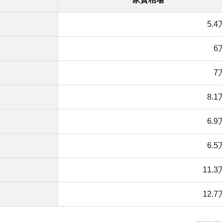
6.5万円
11.3万円
店舗
ア
12.7万円
2020年1月15日現在
。繁華街があるので人気な街ですが、特別、家賃相場が高
Kや3LDKなどのファミリー向けの間取りでも、12万円前後で
や低い
は、相場よりも家賃の安い物件を見つけやすいです。駅徒
。