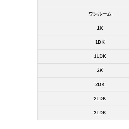
2DK
2LDK
3LDK
川越駅周辺は、埼玉県内の平均的な家賃相場です
いわけではありません。
1Kは約6万円、1DKは約7万円が相場です。2LD
借りられます。
駅の南側の「新宿町」は家賃相場がや
川越駅の南側に位置する「新宿町」という地域で
歩10分以内で、家賃が5万円以下の1Kもあります