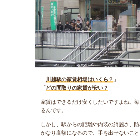
「
川越駅の家賃相場はいくら？
」
「
どの間取りの家賃が安い？
」
家賃はできるだけ安くしたいですよね。毎月支払う
るんです。
しかし、駅からの距離や内装の綺麗さ、防犯設備
かなり高額になるので、手を出せないことも…。
当記事では、川越駅の家賃相場について解説しま
賃貸物件を借りようと考えている人は、ぜひ参考
お部屋探しにお