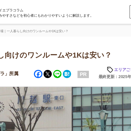
ラム
どを初心者にもわかりやすいように解説します。
らし向けのワンルームや1Kは安い？
けのワンルームや1Kは安い？
エリアごとの家賃
Facebook
Twitter
Line
Hatena
属
PR
最終更新：2025年6月20日
店舗
ア