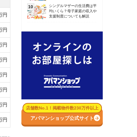
数No.1！掲載物件数230万件以上
パマンショップ公式サイト