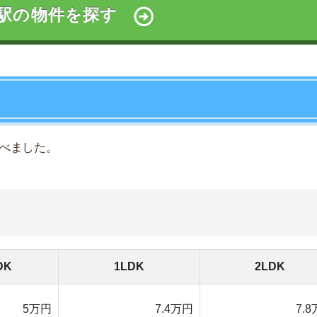
万円
7.4万円
7.8万円
万円
7万円
7.7万円
万円
8.1万円
11.3万円
万円
6.7万円
-万円
万円
6.2万円
6.8万円
2020年1月15日現在
と比べると、高めです。ほかの街と違い、川越には繁華街
家賃相場は約6万円です。隣駅の「南古谷駅」や「西川越
ほど高いです。
の差が大きくなります。川越では11～13万円ほど必要です