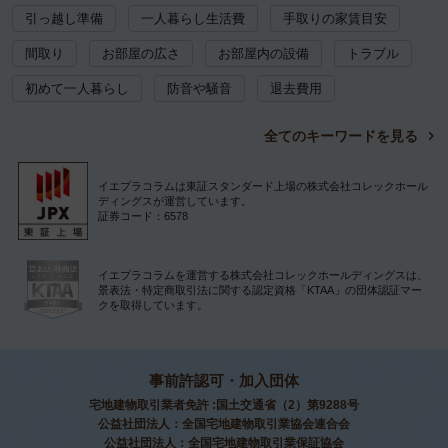
引っ越し準備
一人暮らし生活費
手取りの家賃目安
間取り
お部屋の広さ
お部屋内の設備
トラブル
初めて一人暮らし
防音や騒音
退去費用
全てのキーワードを見る
イエプラコラムは東証スタンダード上場の株式会社コレックホール
ディングスが運営しています。
証券コード：6578
イエプラコラムを運営する株式会社コレックホールディングスは、
景表法・特定商取引法に関する認定資格「KTAA」の団体認証マー
クを取得しています。
事前許認可・加入団体
宅地建物取引業者免許 :国土交通省（2）第9288号
公益社団法人：全国宅地建物取引業協会連合会
公益社団法人：全国宅地建物取引業保証協会