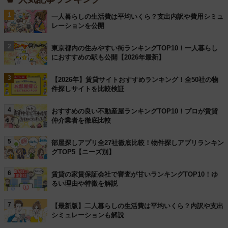
1
一人暮らしの生活費は平均いくら？支出内訳や費用シミュ
レーションを公開
2
東京都内の住みやすい街ランキングTOP10！一人暮らし
におすすめの駅も公開【2026年最新】
3
【2026年】賃貸サイトおすすめランキング！全50社の物
件探しサイトを比較検証
4
おすすめの良い不動産屋ランキングTOP10！プロが賃貸
仲介業者を徹底比較
5
部屋探しアプリ全27社徹底比較！物件探しアプリランキン
グTOP5【ニーズ別】
6
賃貸の家賃保証会社で審査が甘いランキングTOP10！ゆ
るい理由や特徴を解説
7
【最新版】二人暮らしの生活費は平均いくら？内訳や支出
シミュレーションも解説