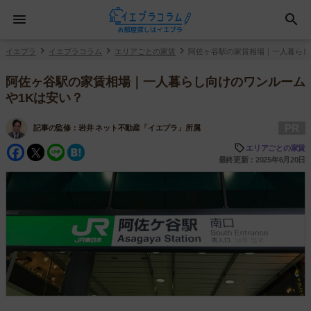
イエプラ
イエプラコラム
エリアごとの家賃
阿佐ヶ谷駅の家賃相場｜一人暮らし
阿佐ヶ谷駅の家賃相場｜一人暮らし向けのワンルーム
や1Kは安い？
PR
記事の監修：
岩井 ネット不動産「イエプラ」所属
Facebook
Twitter
Line
Hatena
エリアごとの家賃
最終更新：2025年6月20日