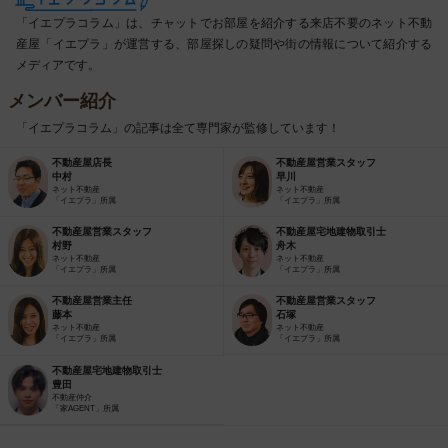
「イエプラコラム」は、チャットでお部屋を紹介する来店不要のネット不動
産屋「イエプラ」が運営する、部屋探しの疑問や街の情報について紹介する
メディアです。
メンバー紹介
「イエプラコラム」の記事は全て専門家が監修しています！
不動産屋店長
不動産屋営業スタッフ
中村
早川
ネット不動産
ネット不動産
「イエプラ」所属
「イエプラ」所属
不動産屋営業スタッフ
不動産屋宅地建物取引士
村野
舟木
ネット不動産
ネット不動産
「イエプラ」所属
「イエプラ」所属
不動産屋営業主任
不動産屋営業スタッフ
藤本
石塚
ネット不動産
ネット不動産
「イエプラ」所属
「イエプラ」所属
不動産屋宅地建物取引士
豊田
不動産仲介
「家AGENT」所属