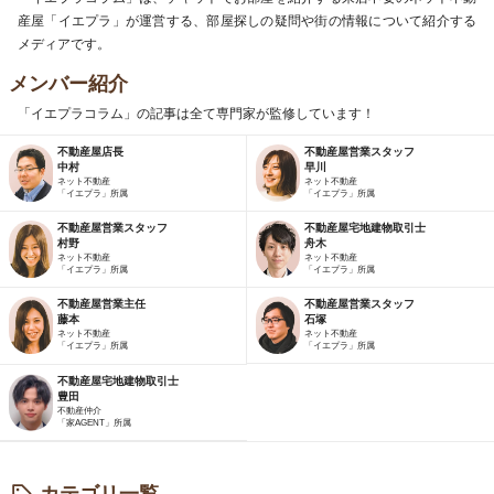
産屋「イエプラ」が運営する、部屋探しの疑問や街の情報について紹介する
メディアです。
メンバー紹介
「イエプラコラム」の記事は全て専門家が監修しています！
不動産屋店長
不動産屋営業スタッフ
中村
早川
ネット不動産
ネット不動産
「イエプラ」所属
「イエプラ」所属
不動産屋営業スタッフ
不動産屋宅地建物取引士
村野
舟木
ネット不動産
ネット不動産
「イエプラ」所属
「イエプラ」所属
不動産屋営業主任
不動産屋営業スタッフ
藤本
石塚
ネット不動産
ネット不動産
「イエプラ」所属
「イエプラ」所属
不動産屋宅地建物取引士
豊田
不動産仲介
「家AGENT」所属
カテゴリ一覧