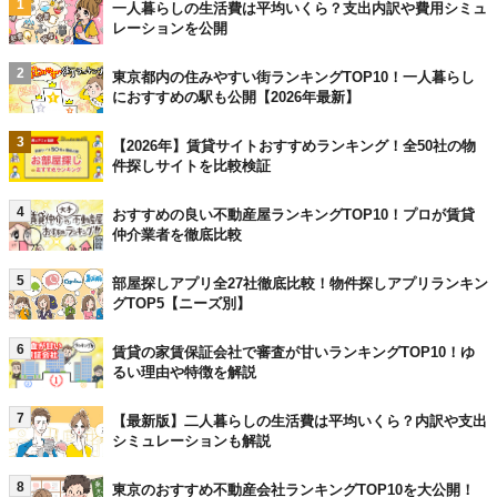
1
一人暮らしの生活費は平均いくら？支出内訳や費用シミュ
レーションを公開
2
東京都内の住みやすい街ランキングTOP10！一人暮らし
におすすめの駅も公開【2026年最新】
3
【2026年】賃貸サイトおすすめランキング！全50社の物
件探しサイトを比較検証
4
おすすめの良い不動産屋ランキングTOP10！プロが賃貸
仲介業者を徹底比較
5
部屋探しアプリ全27社徹底比較！物件探しアプリランキン
グTOP5【ニーズ別】
6
賃貸の家賃保証会社で審査が甘いランキングTOP10！ゆ
るい理由や特徴を解説
7
【最新版】二人暮らしの生活費は平均いくら？内訳や支出
シミュレーションも解説
8
東京のおすすめ不動産会社ランキングTOP10を大公開！