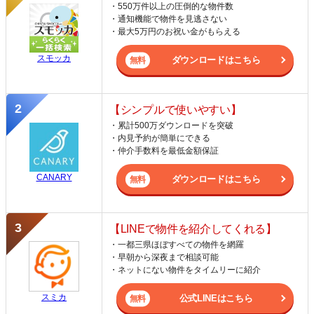
・550万件以上の圧倒的な物件数
・通知機能で物件を見逃さない
・最大5万円のお祝い金がもらえる
スモッカ
ダウンロードはこちら
【シンプルで使いやすい】
・累計500万ダウンロードを突破
・内見予約が簡単にできる
・仲介手数料を最低金額保証
CANARY
ダウンロードはこちら
【LINEで物件を紹介してくれる】
・一都三県ほぼすべての物件を網羅
・早朝から深夜まで相談可能
・ネットにない物件をタイムリーに紹介
スミカ
公式LINEはこちら