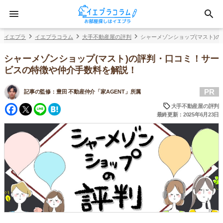
イエプラ
イエプラコラム
大手不動産屋の評判
シャーメゾンショップ(マスト)
シャーメゾンショップ(マスト)の評判・口コミ！サー
ビスの特徴や仲介手数料を解説！
PR
記事の監修：
豊田 不動産仲介「家AGENT」所属
Facebook
Twitter
Line
Hatena
大手不動産屋の評判
最終更新：2025年6月23日