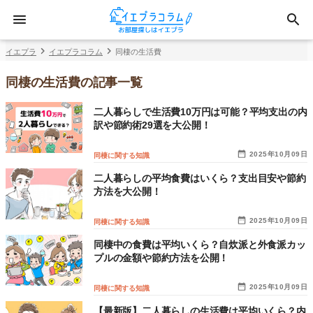
イエプラ
イエプラコラム
同棲の生活費
同棲の生活費の記事一覧
二人暮らしで生活費10万円は可能？平均支出の内
訳や節約術29選を大公開！
2025年10月09日
同棲に関する知識
二人暮らしの平均食費はいくら？支出目安や節約
方法を大公開！
2025年10月09日
同棲に関する知識
同棲中の食費は平均いくら？自炊派と外食派カッ
プルの金額や節約方法を公開！
2025年10月09日
同棲に関する知識
【最新版】二人暮らしの生活費は平均いくら？内