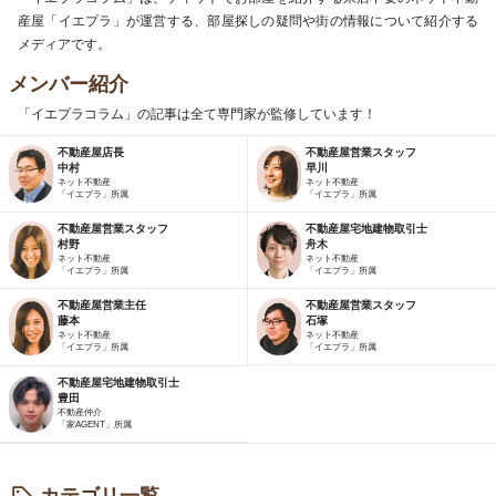
産屋「イエプラ」が運営する、部屋探しの疑問や街の情報について紹介する
メディアです。
メンバー紹介
「イエプラコラム」の記事は全て専門家が監修しています！
不動産屋店長
不動産屋営業スタッフ
中村
早川
ネット不動産
ネット不動産
「イエプラ」所属
「イエプラ」所属
不動産屋営業スタッフ
不動産屋宅地建物取引士
村野
舟木
ネット不動産
ネット不動産
「イエプラ」所属
「イエプラ」所属
不動産屋営業主任
不動産屋営業スタッフ
藤本
石塚
ネット不動産
ネット不動産
「イエプラ」所属
「イエプラ」所属
不動産屋宅地建物取引士
豊田
不動産仲介
「家AGENT」所属
カテゴリ一覧