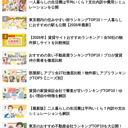
1
一人暮らしの生活費は平均いくら？支出内訳や費用シミュ
レーションを公開
2
東京都内の住みやすい街ランキングTOP10！一人暮らし
におすすめの駅も公開【2026年最新】
3
【2026年】賃貸サイトおすすめランキング！全50社の物
件探しサイトを比較検証
4
おすすめの良い不動産屋ランキングTOP10！プロが賃貸
仲介業者を徹底比較
5
部屋探しアプリ全27社徹底比較！物件探しアプリランキン
グTOP5【ニーズ別】
6
賃貸の家賃保証会社で審査が甘いランキングTOP10！ゆ
るい理由や特徴を解説
7
【最新版】二人暮らしの生活費は平均いくら？内訳や支出
シミュレーションも解説
8
東京のおすすめ不動産会社ランキングTOP10を大公開！