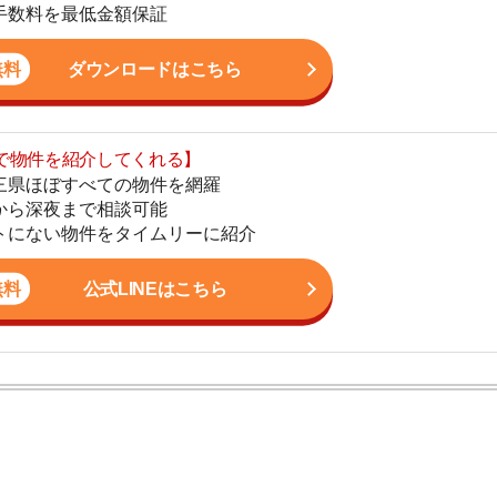
まで相談可能
地
物件をタイムリーに紹介
駅
公式LINEはこちら
1
2
かし、一人暮らしからファミリー世帯まで幅広い世帯の
3
しており、お客様の収入に見合った家賃を提案するな
こなっています。
4
5
事例
6