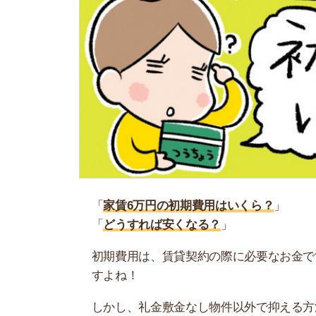
「
家賃6万円の初期費用はいくら？
」
「
どうすれば安くなる？
」
初期費用は、賃貸契約の際に必要なお金です。物
すよね！
しかし、礼金敷金なし物件以外で抑える方法がわ
ら？という疑問が出てきます…。
そこで当記事では、家賃6万円の初期費用をシミ
で、ぜひ参考にしてください。