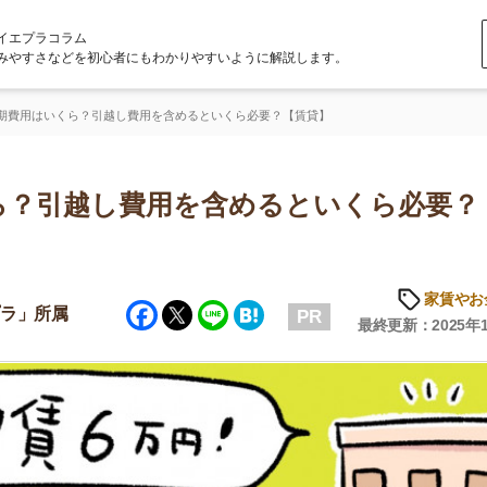
ラム
どを初心者にもわかりやすいように解説します。
くら？引越し費用を含めるといくら必要？【賃貸】
引越し費用を含めるといくら必要？【賃
家賃やお金のこと
Facebook
Twitter
Line
Hatena
属
PR
最終更新：2025年10月10日
店舗
ア