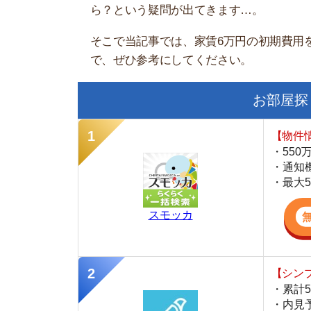
お部屋探しにお
【物件情報を毎
・550万件以
・通知機能で物
・最大5万円の
スモッカ
【シンプルで使
・累計500万
・内見予約が簡
・仲介手数料を
CANARY
【LINEで物件
・一都三県ほぼ