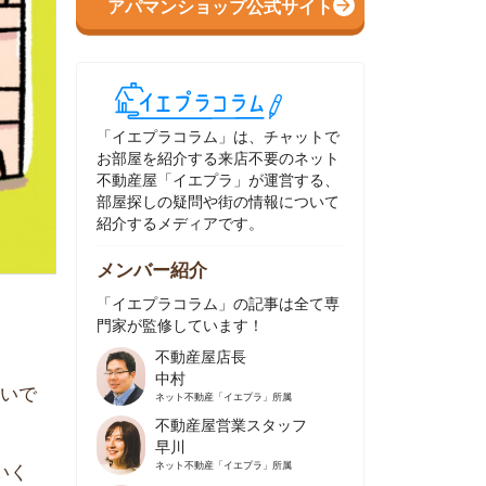
イエプラコラム」は、チャットで
部屋を紹介する来店不要のネット
動産屋「イエプラ」が運営する、
屋探しの疑問や街の情報について
介するメディアです。
ンバー紹介
イエプラコラム」の記事は全て専
家が監修しています！
不動産屋店長
中村
ネット不動産
「イエプラ」所属
不動産屋営業スタッフ
早川
ネット不動産
「イエプラ」所属
不動産屋営業スタッフ
村野
ネット不動産
「イエプラ」所属
不動産屋宅地建物取引士
舟木
ネット不動産
「イエプラ」所属