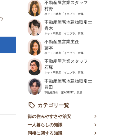
不動産屋営業主任
藤本
ネット不動産
「イエプラ」所属
不動産屋営業スタッフ
石塚
ネット不動産
「イエプラ」所属
不動産屋宅地建物取引士
豊田
不動産仲介
「家AGENT」所属
カテゴリ一覧
の住みやすさや治安
人暮らしの知識
棲に関する知識
賃やお金のこと
屋探しの知恵
件探しのマル秘情報
手不動産屋の評判
リアごとの家賃
っ越しの知識
ェアハウスの知識