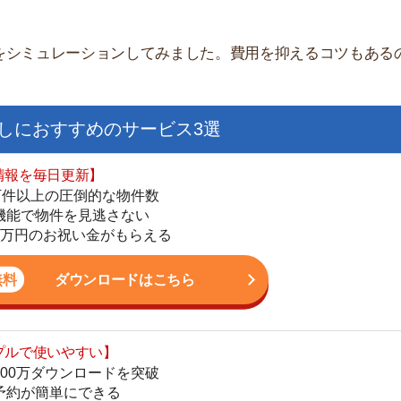
すすめのサービス3選
日更新】
上の圧倒的な物件数
件を見逃さない
お祝い金がもらえる
ダウンロードはこちら
街
いやすい】
一
ダウンロードを突破
同
単にできる
家
最低金額保証
部
ダウンロードはこちら
物
大
エ
を紹介してくれる】
引
すべての物件を網羅
シ