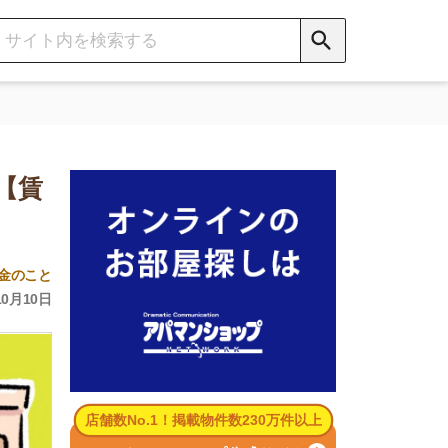
数No.1！掲載物件数230万件以上
パマンショップ公式サイト