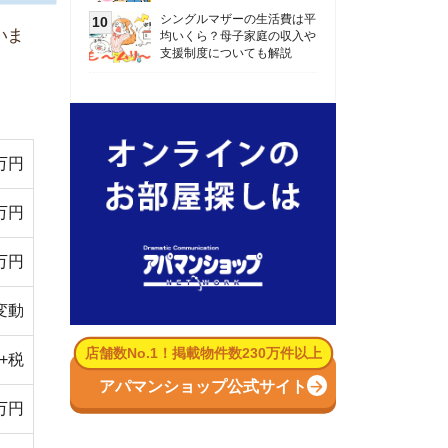
数No.1！掲載物件数230万件以上
パマンショップ公式サイト