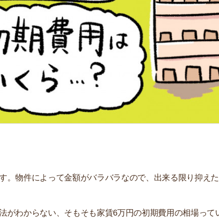
「
お
不
部
紹
メ
「
門
件によって金額がバラバラなので、出来る限り抑えたいで
からない、そもそも家賃6万円の初期費用の相場っていく
ュレーションしてみました。費用を抑えるコツもあるの