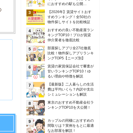
甘いランキングTOP10！ゆ
るい理由や特徴を解説
【最新版】二人暮らしの生活
費は平均いくら？内訳や支出
シミュレーションも解説
東京のおすすめ不動産会社ラ
ンキングTOP10を大公開！
カップルの同棲におすすめの
間取りは？実例をもとに最適
なお部屋を解説！
シングルマザーの生活費は平
均いくら？母子家庭の収入や
支援制度についても解説