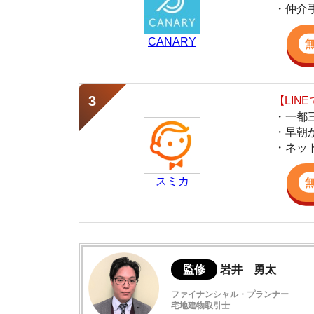
・早朝から深夜
・ネットにない
スミカ
監修
岩井 勇太
ファイナンシャル・プランナー
宅地建物取引士
日本FP協会認定のFP。お金に関する知識を活
生活費を算出しています。宅建士の資格も取得
ど、生活設計についてのトータルサポートをお
家賃6万円の初期費用は約27～30万円
家賃6万円のお部屋に住んだ人の初期費用
物件の契約以外に必要な費用