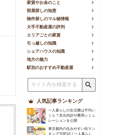
方の魅力
別のおすすめ不動産屋
人気記事ランキング
一人暮らしの生活費は平均い
くら？支出内訳や費用シミュ
レーションを公開
東京都内の住みやすい街ラン
キングTOP10！一人暮らし
におすすめの駅も公開
【2026年最新】
【2026年】賃貸サイトおす
すめランキング！全50社の
物件探しサイトを比較検証
おすすめの良い不動産屋ラン
キングTOP10！プロが賃貸
仲介業者を徹底比較
部屋探しアプリ全27社徹底
比較！物件探しアプリランキ
ングTOP5【ニーズ別】
賃貸の家賃保証会社で審査が