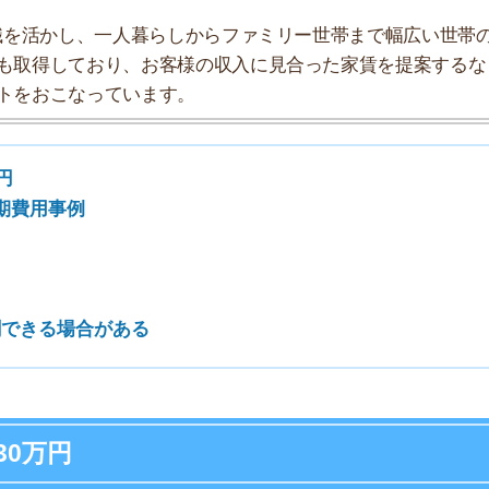
7
場合がある
8
9
円
10
。初期費用の相場は、家賃4.5～5ヶ月分と言われていま
は以下の通りです。
0～12万円
0～12万円
6万円