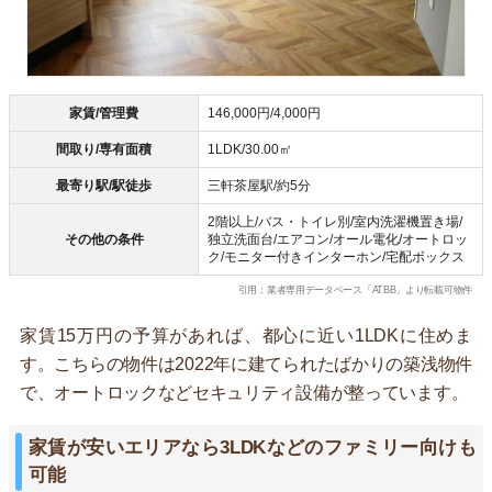
家賃/管理費
146,000円/4,000円
間取り/専有面積
1LDK/30.00㎡
最寄り駅/駅徒歩
三軒茶屋駅/約5分
2階以上/バス・トイレ別/室内洗濯機置き場/
その他の条件
独立洗面台/エアコン/オール電化/オートロッ
ク/モニター付きインターホン/宅配ボックス
引用：業者専用データベース「ATBB」より転載可物件
家賃15万円の予算があれば、都心に近い1LDKに住めま
す。こちらの物件は2022年に建てられたばかりの築浅物件
で、オートロックなどセキュリティ設備が整っています。
家賃が安いエリアなら3LDKなどのファミリー向けも
可能