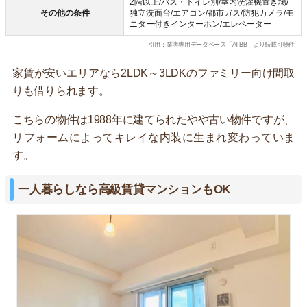
2階以上/バス・トイレ別/室内洗濯機置き場/
その他の条件
独立洗面台/エアコン/都市ガス/防犯カメラ/モ
ニター付きインターホン/エレベーター
引用：業者専用データベース「ATBB」より転載可物件
家賃が安いエリアなら2LDK～3LDKのファミリー向け間取
りも借りられます。
こちらの物件は1988年に建てられたやや古い物件ですが、
リフォームによってキレイな内装に生まれ変わっていま
す。
一人暮らしなら高級賃貸マンションもOK