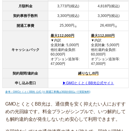
月額料金
3,773円(税込)
4,818円(税込)
契約事務手数料
3,300円(税込)
3,300円(税込)
25,300円
26,400円
開通工事費
※
※
最大112,000円
最大112,000円
▼内訳
▼内訳
全員対象: 5,000円
全員対象: 5,000円
キャッシュバック
他社違約金負担:
他社違約金負担:
60,000円
60,000円
オプション追加等:
オプション追加等:
47,000円
47,000円
契約期間/違約金
縛りなし/0円
申し込み窓口
▶GMOとくとくBB光公式サイト
参考：GMOとくとくBB光 公式 (※ 開通工事費は36回分割払いで実質無料)
GMOとくとくBB光は、通信費を安く抑えたい人におすす
めの光回線です。料金プランがシンプルで、いつ解約して
も解約違約金が発生しないため安心して利用できます。