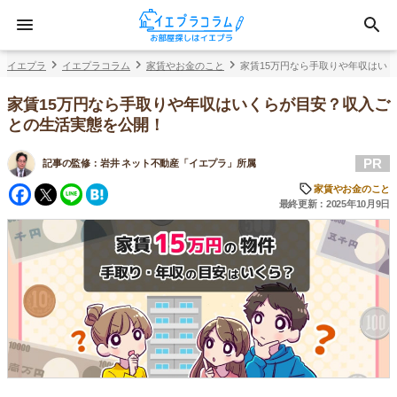
イエプラ
イエプラコラム
家賃やお金のこと
家賃15万円なら手取りや年収はい
家賃15万円なら手取りや年収はいくらが目安？収入ご
との生活実態を公開！
PR
記事の監修：
岩井 ネット不動産「イエプラ」所属
Facebook
Twitter
Line
Hatena
家賃やお金のこと
最終更新：2025年10月9日