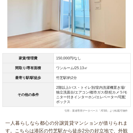
家賃/管理費
150,000円/なし
間取り/専有面積
ワンルーム/25.13㎡
最寄り駅/駅徒歩
竹芝駅/約2分
2階以上/バス・トイレ別/室内洗濯機置き場/
独立洗面台/エアコン/都市ガス/防犯カメラ/モ
その他の条件
ニター付きインターホン/エレベーター/宅配
ボックス
引用：業者専用データベース「ATBB」より転載可物件
一人暮らしなら都心の分譲賃貸マンションが借りられま
す。こちらは港区の竹芝駅から徒歩2分の好立地で、外観