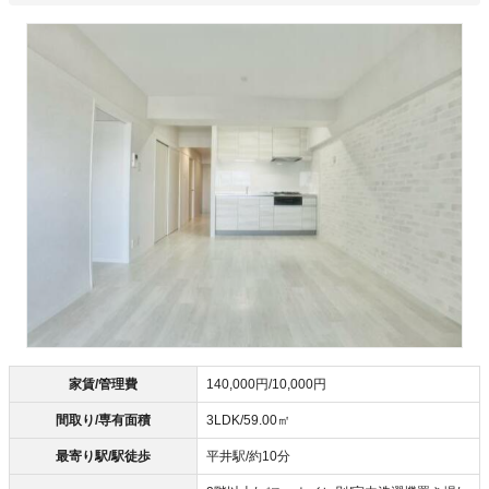
家賃/管理費
140,000円/10,000円
間取り/専有面積
3LDK/59.00㎡
最寄り駅/駅徒歩
平井駅/約10分