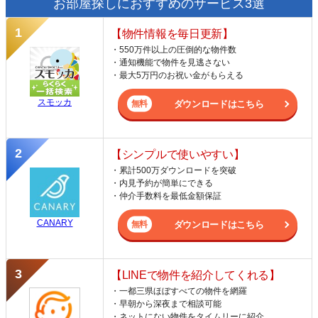
お部屋探しにおすすめのサービス3選
【物件情報を毎日更新】
・550万件以上の圧倒的な物件数
・通知機能で物件を見逃さない
・最大5万円のお祝い金がもらえる
スモッカ
ダウンロードはこちら
【シンプルで使いやすい】
・累計500万ダウンロードを突破
・内見予約が簡単にできる
・仲介手数料を最低金額保証
CANARY
ダウンロードはこちら
【LINEで物件を紹介してくれる】
・一都三県ほぼすべての物件を網羅
・早朝から深夜まで相談可能
・ネットにない物件をタイムリーに紹介