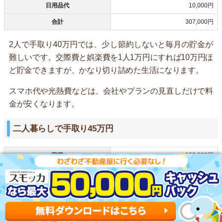
日用品代
10,000円
合計
307,000円
2人で手取り40万円では、少し節約しないと毎月の貯金が
難しいです。交際費と娯楽費を1人1万円にすれば10万円ほ
ど貯金できますが、かなり切り詰めた生活になります。
スマホ代や光熱費などは、会社やプランの見直しだけで料
金が安くなります。
二人暮らしで手取り45万円
家賃
150,000円
食費(外食費含む)
60,000円
光熱費
10,000円
水道代
6,000円
交際費
30,000円