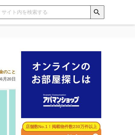
数No.1！掲載物件数230万件以上
パマンショップ公式サイト