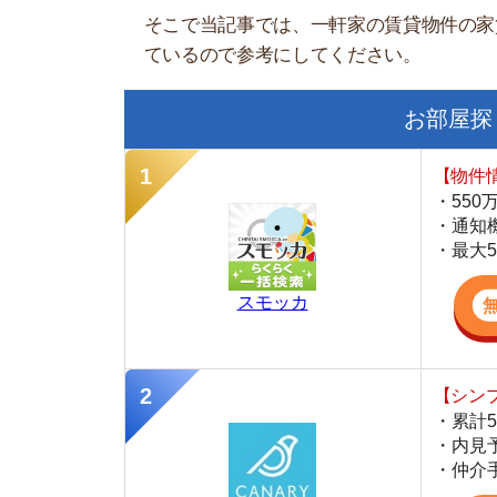
【物件情報を毎
・550万件以
・通知機能で物
・最大5万円の
スモッカ
【シンプルで使
・累計500万
・内見予約が簡
・仲介手数料を
CANARY
【LINEで物件
・一都三県ほぼ
・早朝から深夜
・ネットにない