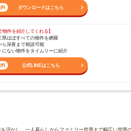
地
公式LINEはこちら
駅
1
2
かし、一人暮らしからファミリー世帯まで幅広い世帯の
しており、お客様の収入に見合った家賃を提案するな
3
こなっています。
4
がある
5
認するべき
6