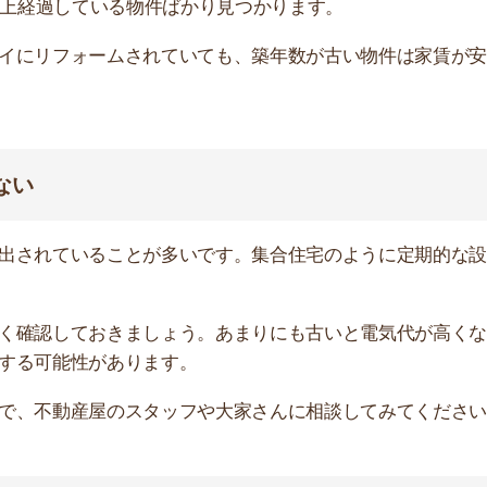
いるローンの金額よりも高く設定されるケースがほとんど
も建物を維持管理できます。安い方が入居希望者も集まり
防音性
耐震・耐火
通気性
×
△
◎
△
△
〇