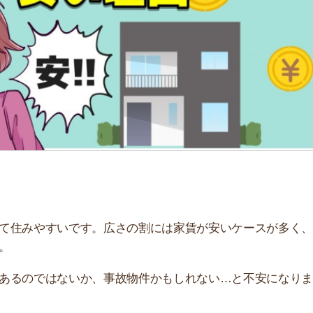
「
お
不
部
紹
メ
「
門
やすいです。広さの割には家賃が安いケースが多く、気に
ではないか、事故物件かもしれない…と不安になりますよ
い理由を解説しています。物件の効率的な探し方もまとめ
すすめのサービス3選