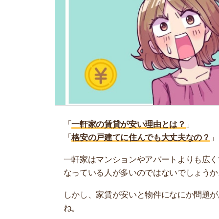
「
一軒家の賃貸が安い理由とは？
」
「
格安の戸建てに住んでも大丈夫なの？
」
一軒家はマンションやアパートよりも広くて住み
なっている人が多いのではないでしょうか。
しかし、家賃が安いと物件になにか問題があるの
ね。
そこで当記事では、一軒家の賃貸物件の家賃が安
ているので参考にしてください。
お部屋探しにお