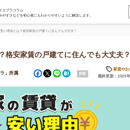
ラム
どを初心者にもわかりやすいように解説します。
は？格安家賃の戸建てに住んでも大丈夫？
安家賃の戸建てに住んでも大丈夫？
家賃やお金のこと
Facebook
Twitter
Line
Hatena
属
PR
最終更新：2025年6月20日
店舗
ア