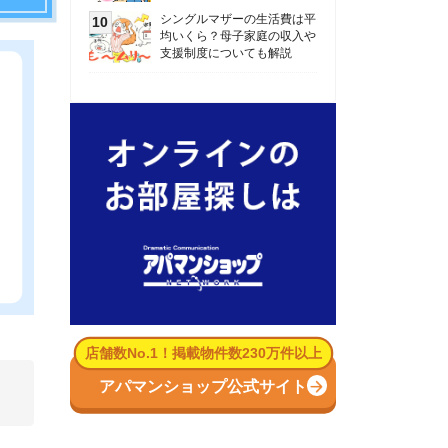
数No.1！掲載物件数230万件以上
パマンショップ公式サイト