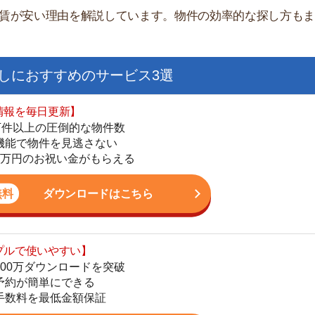
日更新】
上の圧倒的な物件数
件を見逃さない
お祝い金がもらえる
ダウンロードはこちら
いやすい】
街
ダウンロードを突破
単にできる
一
最低金額保証
同
家
ダウンロードはこちら
部
物
大
を紹介してくれる】
エ
すべての物件を網羅
引
まで相談可能
シ
物件をタイムリーに紹介