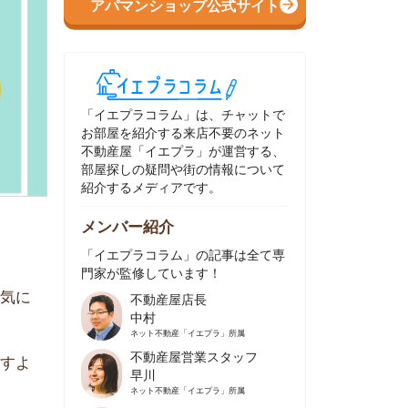
イエプラコラム」は、チャットで
部屋を紹介する来店不要のネット
動産屋「イエプラ」が運営する、
屋探しの疑問や街の情報について
介するメディアです。
ンバー紹介
イエプラコラム」の記事は全て専
家が監修しています！
不動産屋店長
中村
ネット不動産
「イエプラ」所属
不動産屋営業スタッフ
早川
ネット不動産
「イエプラ」所属
不動産屋営業スタッフ
村野
ネット不動産
「イエプラ」所属
不動産屋宅地建物取引士
舟木
ネット不動産
「イエプラ」所属