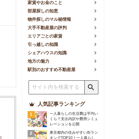
方の魅力
別のおすすめ不動産屋
人気記事ランキング
一人暮らしの生活費は平均い
くら？支出内訳や費用シミュ
レーションを公開
東京都内の住みやすい街ラン
キングTOP10！一人暮らし
におすすめの駅も公開
【2026年最新】
【2026年】賃貸サイトおす
すめランキング！全50社の
物件探しサイトを比較検証
おすすめの良い不動産屋ラン
キングTOP10！プロが賃貸
仲介業者を徹底比較
部屋探しアプリ全27社徹底
比較！物件探しアプリランキ
ングTOP5【ニーズ別】
賃貸の家賃保証会社で審査が