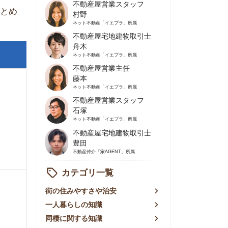
不動産屋営業主任
藤本
ネット不動産
「イエプラ」所属
不動産屋営業スタッフ
石塚
ネット不動産
「イエプラ」所属
不動産屋宅地建物取引士
豊田
不動産仲介
「家AGENT」所属
カテゴリ一覧
の住みやすさや治安
人暮らしの知識
棲に関する知識
賃やお金のこと
屋探しの知恵
件探しのマル秘情報
手不動産屋の評判
リアごとの家賃
っ越しの知識
ェアハウスの知識