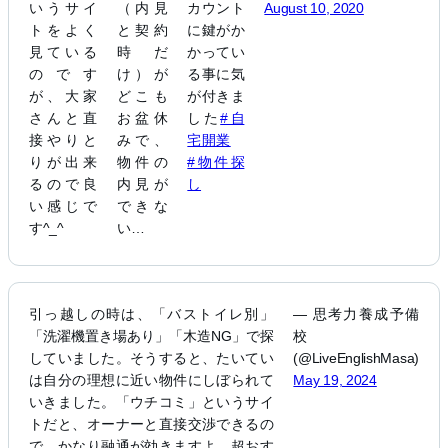
いうサイ
（内見
カウント
August 10, 2020
トをよく
と契約
に鍵がか
見ている
時だ
かってい
のです
け）が
る事に気
が、大家
どこも
が付きま
さんと直
お盆休
した
#自
接やりと
みで、
宅開業
りが出来
物件の
#物件探
るので良
内見が
し
い感じで
できな
す^_^
い…
引っ越しの時は、「バストイレ別」
— 思考力養成予備
「洗濯機置き場あり」「木造NG」で探
校
していました。そうすると、たいてい
(@LiveEnglishMasa)
は自分の理想に近い物件にしぼられて
May 19, 2024
いきました。「ウチコミ」というサイ
トだと、オーナーと直接交渉できるの
で、かなり融通が効きますよ。超おす