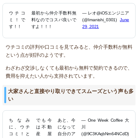
ウチコ
最初から仲介手数料無
— レオ@iOSエンジニア
ミ！で
料なのでコスパ良いで
(@Imanishi_0301)
June
す！！
すよ！！！
29, 2021
ウチコミの評判や口コミを見てみると、仲介手数料が無料
という点が好評のようです。
わざわざ交渉しなくても最初から無料で契約できるので、
費用を抑えたい人から支持されています。
大家さんと直接やり取りできてスムーズという声も多
い
ちなみ
でも今
あと、今
— One Week Coffee 大
に、ウチ
は不動
になって
川
コミ！と
産屋
自分のア
(@9C3KAqbNm64NCdD)