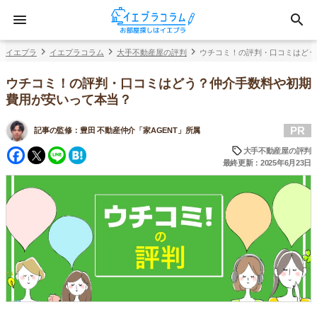
イエプラ
イエプラコラム
大手不動産屋の評判
ウチコミ！の評判・口コミはどう
ウチコミ！の評判・口コミはどう？仲介手数料や初期
費用が安いって本当？
PR
記事の監修：
豊田 不動産仲介「家AGENT」所属
Facebook
Twitter
Line
Hatena
大手不動産屋の評判
最終更新：2025年6月23日