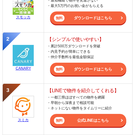
・通知機能で物件を見逃さない
・最大5万円のお祝い金がもらえる
スモッカ
ダウンロードはこちら
【シンプルで使いやすい】
・累計500万ダウンロードを突破
・内見予約が簡単にできる
・仲介手数料を最低金額保証
CANARY
ダウンロードはこちら
【LINEで物件を紹介してくれる】
・一都三県ほぼすべての物件を網羅
・早朝から深夜まで相談可能
・ネットにない物件をタイムリーに紹介
スミカ
公式LINEはこちら