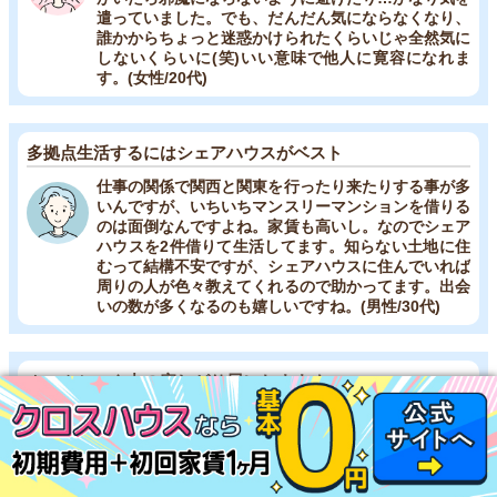
遣っていました。でも、だんだん気にならなくなり、
誰かからちょっと迷惑かけられたくらいじゃ全然気に
しないくらいに(笑)いい意味で他人に寛容になれま
す。(女性/20代)
多拠点生活するにはシェアハウスがベスト
仕事の関係で関西と関東を行ったり来たりする事が多
いんですが、いちいちマンスリーマンションを借りる
のは面倒なんですよね。家賃も高いし。なのでシェア
ハウスを2件借りて生活してます。知らない土地に住
むって結構不安ですが、シェアハウスに住んでいれば
周りの人が色々教えてくれるので助かってます。出会
いの数が多くなるのも嬉しいですね。(男性/30代)
ホームシック中の寂しがり屋におすすめ
上京してからずっと一人暮らしをしていたんですが、
ホームシックになってしまいシェアハウスに引っ越し
ました。家賃が安い小規模のシェアハウスで、住民同
士適切な距離感があって居心地が良いです。毎日パー
ティーがあるわけでもないんですが、料理のおすそわ