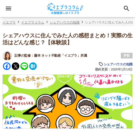
イエプラ
イエプラコラム
シェアハウスの知識
シェアハウスに住んでみた人の感
シェアハウスに住んでみた人の感想まとめ！実際の生
活はどんな感じ？【体験談】
PR
記事の監修：
藤本 ネット不動産「イエプラ」所属
Facebook
Twitter
Line
Hatena
シェアハウスの知識
最終更新：2026年1月14日