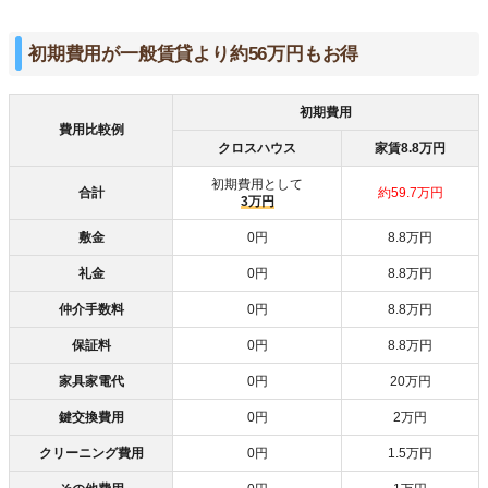
初期費用が一般賃貸より約56万円もお得
初期費用
費用比較例
クロスハウス
家賃8.8万円
初期費用として
合計
約59.7万円
3万円
敷金
0円
8.8万円
礼金
0円
8.8万円
仲介手数料
0円
8.8万円
保証料
0円
8.8万円
家具家電代
0円
20万円
鍵交換費用
0円
2万円
クリーニング費用
0円
1.5万円