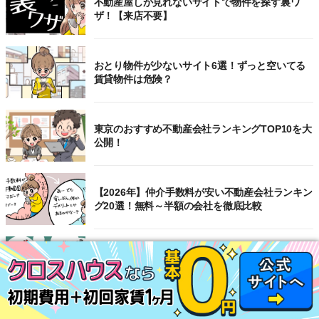
不動産屋しか見れないサイトで物件を探す裏ワ
ザ！【来店不要】
おとり物件が少ないサイト6選！ずっと空いてる
賃貸物件は危険？
東京のおすすめ不動産会社ランキングTOP10を大
公開！
【2026年】仲介手数料が安い不動産会社ランキン
グ20選！無料～半額の会社を徹底比較
選ばないほうがいい賃貸物件をプロ視点で解説！
避けるべき間取りTOP7も公開
【2026年】賃貸サイトおすすめランキング！全