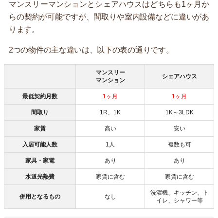
マンスリーマンションとシェアハウスはどちらも1ヶ月か
らの契約が可能ですが、間取りや室内設備などに違いがあ
ります。
2つの物件の主な違いは、以下の表の通りです。
マンスリー
シェアハウス
マンション
最低契約月数
1ヶ月
1ヶ月
間取り
1R、1K
1K～3LDK
家賃
高い
安い
入居可能人数
1人
複数も可
家具・家電
あり
あり
水道光熱費
家賃に含む
家賃に含む
洗濯機、キッチン、ト
併用となるもの
なし
イレ、シャワー等