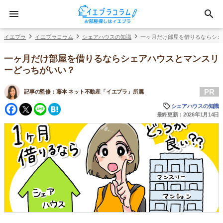
イエプラ
イエプラコラム
シェアハウスの知識
一ヶ月だけ部屋を借りるならシェ
一ヶ月だけ部屋を借りるならシェアハウスとマンスリ
ーどっちがいい？
PR
記事の監修：
藤本 ネット不動産「イエプラ」所属
Facebook
Twitter
Line
Hatena
シェアハウスの知識
最終更新：2026年1月14日