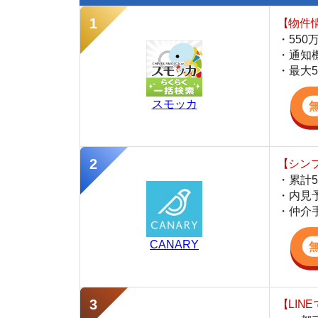
スモッカ
【シンプルで使
・累計500万
・内見予約が簡
・仲介手数料を
CANARY
【LINEで物件
・一都三県ほぼ
・早朝から深夜
・ネットにない
スミカ