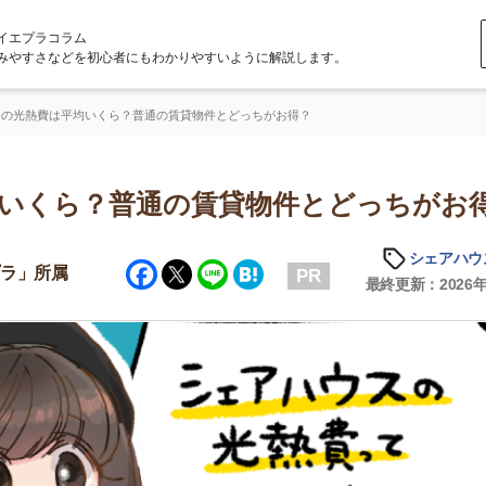
ラム
どを初心者にもわかりやすいように解説します。
平均いくら？普通の賃貸物件とどっちがお得？
ら？普通の賃貸物件とどっちがお得？
シェアハウスの知識
Facebook
Twitter
Line
Hatena
属
PR
最終更新：2026年1月14日
店舗
ア