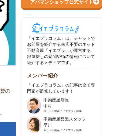
イエプラコラム」は、チャットで
部屋を紹介する来店不要のネット
動産屋「イエプラ」が運営する、
屋探しの疑問や街の情報について
介するメディアです。
ンバー紹介
イエプラコラム」の記事は全て専
家が監修しています！
不動産屋店長
中村
ネット不動産
「イエプラ」所属
不動産屋営業スタッフ
早川
ネット不動産
「イエプラ」所属
不動産屋営業スタッフ
村野
ネット不動産
「イエプラ」所属
不動産屋宅地建物取引士
舟木
ネット不動産
「イエプラ」所属