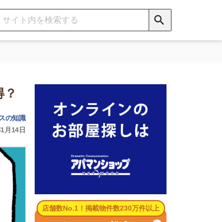
数No.1！掲載物件数230万件以上
パマンショップ公式サイト