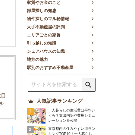
方の魅力
別のおすすめ不動産屋
人気記事ランキング
一人暮らしの生活費は平均い
くら？支出内訳や費用シミュ
レーションを公開
東京都内の住みやすい街ラン
キングTOP10！一人暮らし
におすすめの駅も公開
【2026年最新】
【2026年】賃貸サイトおす
すめランキング！全50社の
物件探しサイトを比較検証
おすすめの良い不動産屋ラン
キングTOP10！プロが賃貸
仲介業者を徹底比較
部屋探しアプリ全27社徹底
比較！物件探しアプリランキ
ングTOP5【ニーズ別】
賃貸の家賃保証会社で審査が