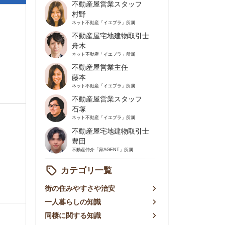
不動産屋営業主任
藤本
ネット不動産
「イエプラ」所属
不動産屋営業スタッフ
石塚
ネット不動産
「イエプラ」所属
不動産屋宅地建物取引士
豊田
不動産仲介
「家AGENT」所属
カテゴリ一覧
の住みやすさや治安
人暮らしの知識
棲に関する知識
賃やお金のこと
屋探しの知恵
件探しのマル秘情報
手不動産屋の評判
リアごとの家賃
っ越しの知識
ェアハウスの知識