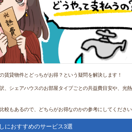
「
お
不
部
紹
メ
物件とどっちがお得？という疑問を解決します！
「
ェアハウスのお部屋タイプごとの共益費目安や、光熱費の
門
あるので、どちらがお得なのかの参考にしてください。
すすめのサービス3選
日更新】
上の圧倒的な物件数
件を見逃さない
お祝い金がもらえる