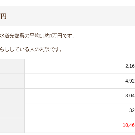
3,047円
店舗
323円
ア
10,464円
出典：参考：総務省統計局による家計調査(2017年度)
物件の金額はほとんど変わらないです。
外のお金も含まれているので、かなりお得です。次で詳し
含まれています。