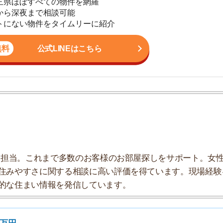
地
駅
。これまで多数のお客様のお部屋探しをサポート。女性目
すさに関する相談に高い評価を得ています。現場経験を
1
まい情報を発信しています。
2
3
ある
4
なる
5
万円
6