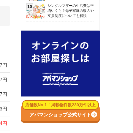
数No.1！掲載物件数230万件以上
パマンショップ公式サイト