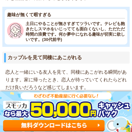
趣味が無くて暇すぎる
土日にやることが無さすぎてツラいです。テレビも飽
きたしスマホをいじってても面白くないし、ただただ
時間の浪費です。何か夢中になれる趣味が切実に欲し
いです。(30代前半)
カップルを見て同棲にあこがれる
恋人と一緒にいる友人を見て、同棲にあこがれる瞬間があ
ります。家に帰ったとき、恋人が待っていてくれたらどれ
だけ良いだろうなど感じてしまいます。
1人はラクだけど同棲もしたい
誰にも気を遣わなくて良い生活は捨てがたいけど、や
っぱりステキな彼氏は欲しいと思っています。さらに
言えば、夕飯の準備をして帰りを待っていたいなどを
考えると、だんだん一人暮らしがさみしくなってきま