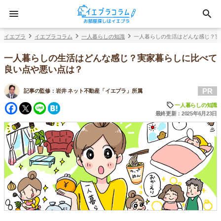
イエプラ
イエプラコラム
一人暮らしの知識
一人暮らしの生活はどんな感じ？実
一人暮らしの生活はどんな感じ？実家暮らしに比べて
良い点や悪い点は？
PR
記事の監修：
岩井 ネット不動産「イエプラ」所属
Facebook
Twitter
Line
Hatena
一人暮らしの知識
最終更新：2025年6月23日