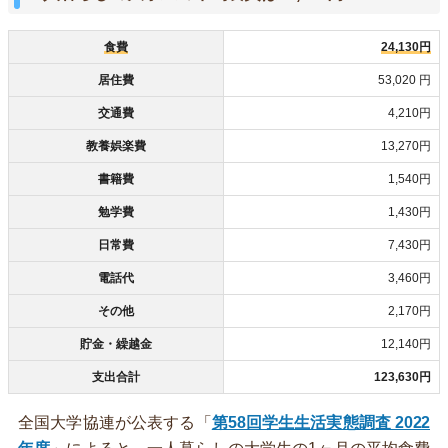
食費
24,130円
居住費
53,020 円
交通費
4,210円
教養娯楽費
13,270円
書籍費
1,540円
勉学費
1,430円
日常費
7,430円
電話代
3,460円
その他
2,170円
貯金・繰越金
12,140円
支出合計
123,630円
全国大学協連が公表する「
第58回学生生活実態調査 2022