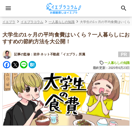
イエプラ
イエプラコラム
一人暮らしの知識
大学生の1ヶ月の平均食費はいくら
大学生の1ヶ月の平均食費はいくら？一人暮らしにお
すすめの節約方法を大公開！
PR
記事の監修：
岩井 ネット不動産「イエプラ」所属
Facebook
Twitter
Line
Hatena
一人暮らしの知識
最終更新：2025年6月23日