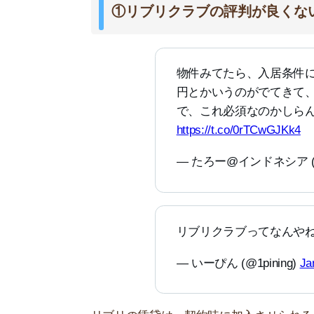
— いーぴん (@1pining)
January 14
リブリの賃貸は、契約時に加入させられる「
リブ
設の割引などが受けられるサービスですが、人に
入会費は7,700円で、月額2,200円かかります
では「リブリクラブがいらないから絶対に住まな
入りたくない人は、リブリを諦めて別な物件を探
②壁が薄いので騒音が気になる
隣りの部屋の音うるさくて眠れな
して欲しいー
— yuna (@yunayunafish)
October 