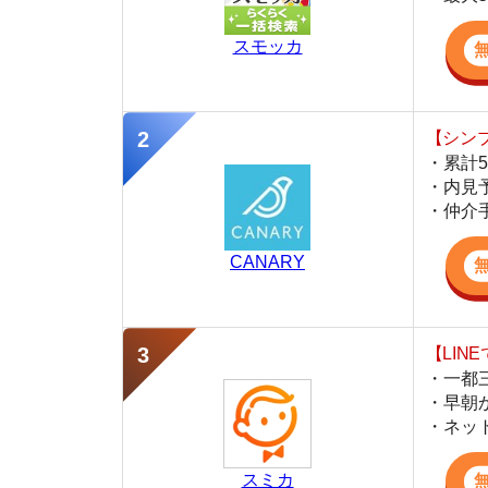
・仲介手数料を
CANARY
【LINEで物件
・一都三県ほぼ
・早朝から深夜
・ネットにない
スミカ
監修
豊田 明
不動産屋「家AGENT」の営業マン
宅地建物取引士
賃貸の仲介会社「家AGENT」の現役の営業マ