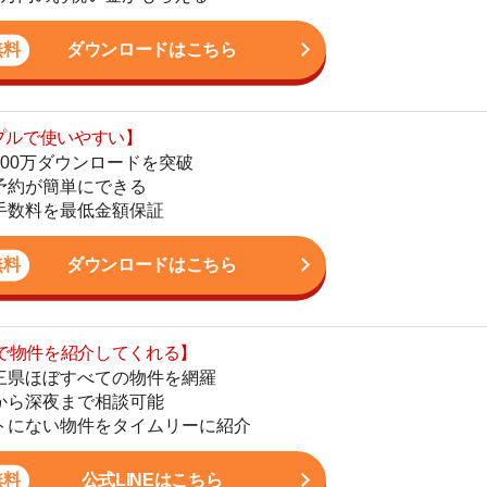
最低金額保証
地
駅
ダウンロードはこちら
を紹介してくれる】
すべての物件を網羅
まで相談可能
1
物件をタイムリーに紹介
2
公式LINEはこちら
3
4
5
ン。宅地建物取引士の資格を取得している。営業マンとし
6