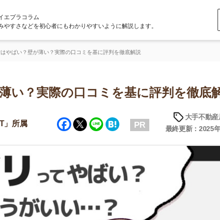
ラム
どを初心者にもわかりやすいように解説します。
壁が薄い？実際の口コミを基に評判を徹底解説
？実際の口コミを基に評判を徹底解説
大手不動産屋の評判
Facebook
Twitter
Line
Hatena
PR
最終更新：2025年6月23日
店舗
ア