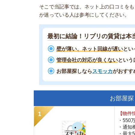
最初に結論！リブリの賃貸は本当にや
壁が薄い、ネット回線が遅い
といった悪
管理会社の対応が良くない
という口コミ
お部屋探しなら
スモッカ
がおすすめ！
現
お部屋探しにお
【物件情報を毎
・550万件以
・通知機能で物
・最大5万円の
スモッカ
【シンプルで使
・累計500万
・内見予約が簡