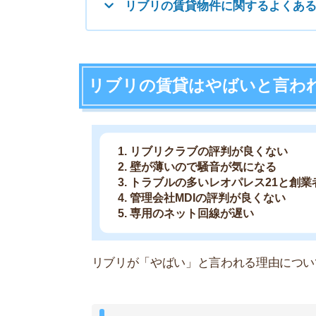
専用のネット回線が遅い
リブリが「やばい」と言われる理由について、Twit
①リブリクラブの評判が良くない
物件みてたら、入居条件にリブリクラ
円とかいうのがでてきて、ググっ
で、これ必須なのかしらんけど、
https://t.co/0rTCwGJKk4
— たろー@インドネシア (@TripTaro
リブリクラブってなんやねん余計