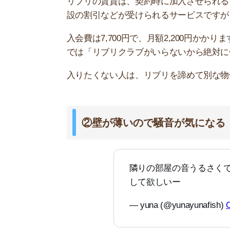
リブリの物件だけはもう二度と住
覚ましで起きるし、くしゃみ聞こ
ワーの音も話し声も何もかもが聞
しながら生活してたけどすぐ壁ド
た……やっと解放される……嬉し
— こむた (@kmtaaaaa_)
December
リブリの賃貸は「壁が薄い」「隣がうるさい」と
音性が低い木造や軽量鉄骨造メインのためです。
防音性の高いRC造のリブリはほとんどありません
造やSRC造を探しましょう。
防音性が高い物