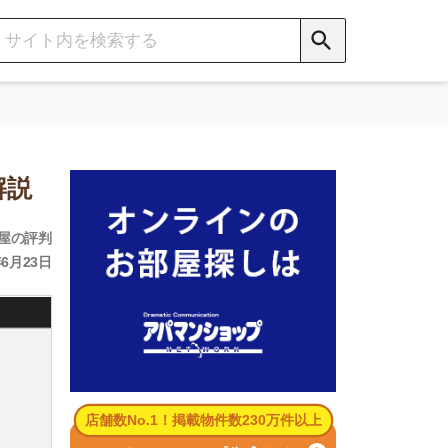
数No.1！掲載物件数230万件以上
パマンショップ公式サイト