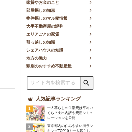
方の魅力
別のおすすめ不動産屋
人気記事ランキング
一人暮らしの生活費は平均い
くら？支出内訳や費用シミュ
レーションを公開
東京都内の住みやすい街ラン
キングTOP10！一人暮らし
におすすめの駅も公開
【2026年最新】
【2026年】賃貸サイトおす
すめランキング！全50社の
物件探しサイトを比較検証
おすすめの良い不動産屋ラン
キングTOP10！プロが賃貸
仲介業者を徹底比較
部屋探しアプリ全27社徹底
比較！物件探しアプリランキ
ングTOP5【ニーズ別】
賃貸の家賃保証会社で審査が