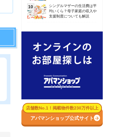
数No.1！掲載物件数230万件以上
パマンショップ公式サイト