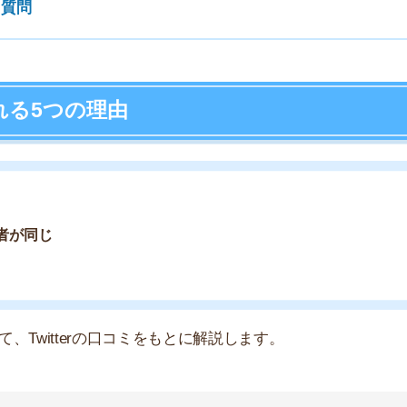
店舗
terの口コミをもとに解説します。
ア
ブ入会金7600円、月額2200
たら、クソみたいなサービス
詐欺もええとこやｗｗｗｗ
visor)
July 22, 2019
なものつけやがって