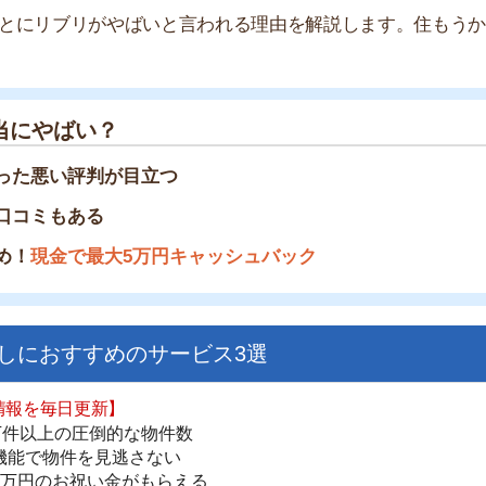
ばい？
い評判が目立つ
もある
金で最大5万円キャッシュバック
すすめのサービス3選
日更新】
街
上の圧倒的な物件数
一
件を見逃さない
同
お祝い金がもらえる
家
部
ダウンロードはこちら
物
大
エ
いやすい】
引
ダウンロードを突破
単にできる
シ