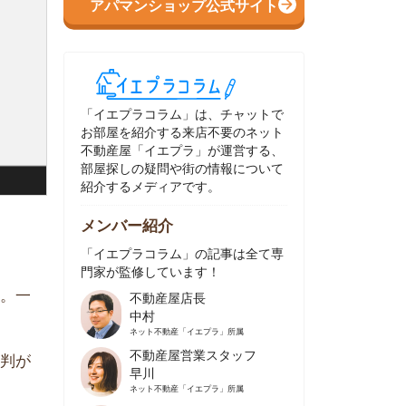
イエプラコラム」は、チャットで
部屋を紹介する来店不要のネット
動産屋「イエプラ」が運営する、
屋探しの疑問や街の情報について
介するメディアです。
ンバー紹介
イエプラコラム」の記事は全て専
家が監修しています！
不動産屋店長
中村
ネット不動産
「イエプラ」所属
不動産屋営業スタッフ
早川
ネット不動産
「イエプラ」所属
不動産屋営業スタッフ
村野
ネット不動産
「イエプラ」所属
不動産屋宅地建物取引士
舟木
ネット不動産
「イエプラ」所属