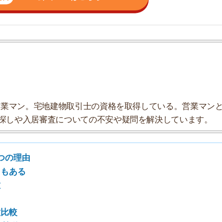
入居審査についての不安や疑問を解決しています。
7
由
8
9
10
つの理由