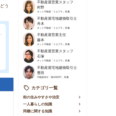
不動産屋営業主任
藤本
ネット不動産
「イエプラ」所属
不動産屋営業スタッフ
石塚
ネット不動産
「イエプラ」所属
不動産屋宅地建物取引士
豊田
不動産仲介
「家AGENT」所属
カテゴリ一覧
の住みやすさや治安
人暮らしの知識
棲に関する知識
賃やお金のこと
屋探しの知恵
件探しのマル秘情報
手不動産屋の評判
リアごとの家賃
っ越しの知識
ェアハウスの知識