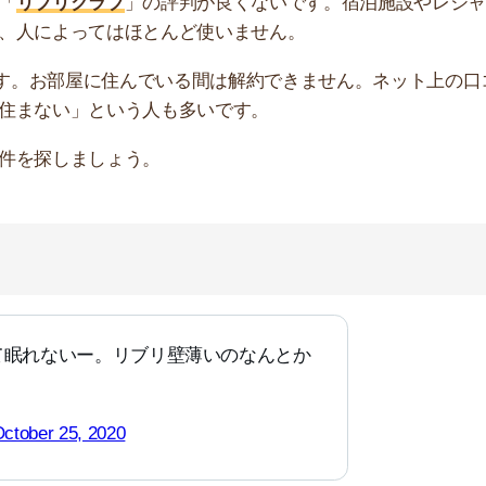
みたくない（；＿；）隣人の目
えるし、トイレを流す音もシャ
こえてきてやばすぎた……配慮
ンされて怯えながら過ごして
いよ………（；＿；）
 13, 2020
いった
騒音に関する悪い評判が多い
です。建築構造が、防
。騒音トラブルを避けたいなら、一般的な賃貸物件でRC
件を探してもらう