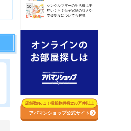
数No.1！掲載物件数230万件以上
パマンショップ公式サイト