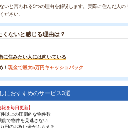
いと感じる理由は？
みたい人には向いている
金で最大5万円キャッシュバック
すすめのサービス3選
日更新】
街
上の圧倒的な物件数
一
件を見逃さない
同
お祝い金がもらえる
家
部
ダウンロードはこちら
物
大
エ
いやすい】
引
ダウンロードを突破
単にできる
シ