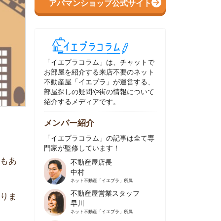
イエプラコラム」は、チャットで
部屋を紹介する来店不要のネット
動産屋「イエプラ」が運営する、
屋探しの疑問や街の情報について
介するメディアです。
ンバー紹介
イエプラコラム」の記事は全て専
家が監修しています！
不動産屋店長
中村
ネット不動産
「イエプラ」所属
不動産屋営業スタッフ
早川
ネット不動産
「イエプラ」所属
不動産屋営業スタッフ
村野
ネット不動産
「イエプラ」所属
不動産屋宅地建物取引士
舟木
ネット不動産
「イエプラ」所属