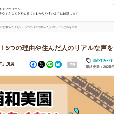
ラム
どを初心者にもわかりやすいように解説します。
くない！5つの理由や住んだ人のリアルな声を公開
つの理由や住んだ人のリアルな声を公開
街の住みやすさや治安
Facebook
Twitter
Line
Hatena
PR
最終更新：2025年7月10日
店舗
ア