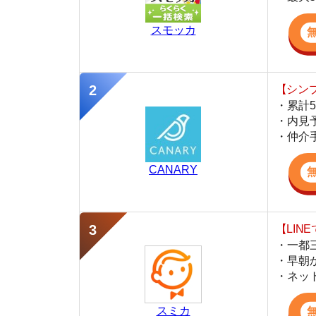
・仲介手数料を
CANARY
【LINEで物件
・一都三県ほぼ
・早朝から深夜
・ネットにない
スミカ
監修
豊田 明
不動産屋「家AGENT」の営業マン
宅地建物取引士