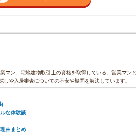
ン。宅地建物取引士の資格を取得している。営業マンとし
入居審査についての不安や疑問を解決しています。
7
8
験談
9
とめ
10
由