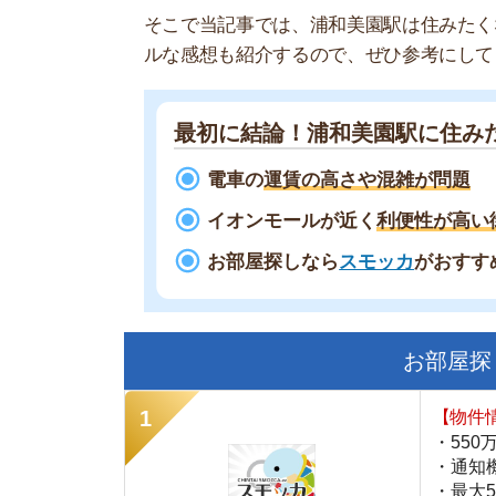
最初に結論！浦和美園駅に住みたくな
電車の
運賃の高さや混雑が問題
イオンモールが近く
利便性が高い街に住
お部屋探しなら
スモッカ
がおすすめ！
現
お部屋探しにお
【物件情報を毎
・550万件以
・通知機能で物
・最大5万円の
スモッカ
【シンプルで使
・累計500万
・内見予約が簡