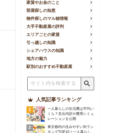
方の魅力
別のおすすめ不動産屋
人気記事ランキング
一人暮らしの生活費は平均い
くら？支出内訳や費用シミュ
レーションを公開
東京都内の住みやすい街ラン
キングTOP10！一人暮らし
におすすめの駅も公開
【2026年最新】
【2026年】賃貸サイトおす
すめランキング！全50社の
物件探しサイトを比較検証
おすすめの良い不動産屋ラン
キングTOP10！プロが賃貸
仲介業者を徹底比較
部屋探しアプリ全27社徹底
比較！物件探しアプリランキ
ングTOP5【ニーズ別】
賃貸の家賃保証会社で審査が