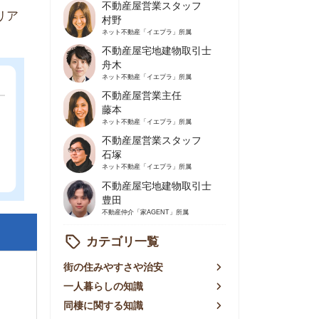
不動産屋営業主任
藤本
ネット不動産
「イエプラ」所属
不動産屋営業スタッフ
石塚
ネット不動産
「イエプラ」所属
不動産屋宅地建物取引士
豊田
不動産仲介
「家AGENT」所属
カテゴリ一覧
の住みやすさや治安
人暮らしの知識
棲に関する知識
賃やお金のこと
屋探しの知恵
件探しのマル秘情報
手不動産屋の評判
リアごとの家賃
っ越しの知識
ェアハウスの知識