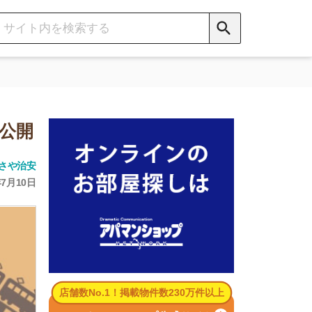
数No.1！掲載物件数230万件以上
パマンショップ公式サイト