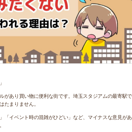
「
お
不
部
紹
メ
「
門
り買い物に便利な街です。埼玉スタジアムの最寄駅でもあ
りません。
ベント時の混雑がひどい」など、マイナスな意見がありま
言われる5つの理由を解説します。実際に住んだ人のリア
い。