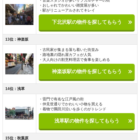
・音楽スタジオが多いサブカルチャーの街
・おしゃれでかわいい雑貨屋が多い
・駅がリニューアルされてキレイ
下北沢駅の物件を探してもらう
13位：神楽坂
・古民家が集まる落ち着いた街並み
・路地裏の隠れ屋カフェが人気
・大人向けの割烹料理店で食事を楽しめる
神楽坂駅の物件を探してもらう
14位：浅草
・雷門で有名な江戸風の街
・仲見世通りでかわいい小物を買える
・着物で隅田川沿いを歩くのがトレンド
浅草駅の物件を探してもらう
15位：秋葉原