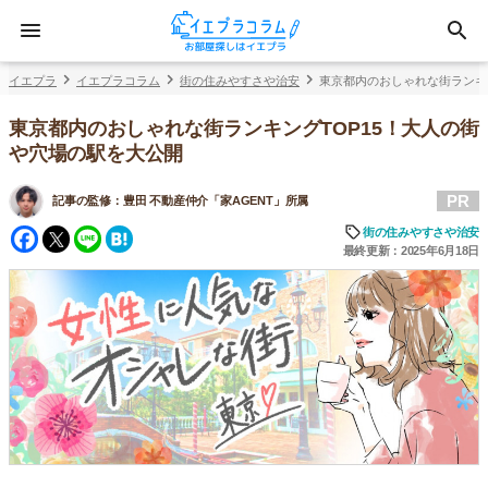
イエプラ
イエプラコラム
街の住みやすさや治安
東京都内のおしゃれな街ランキ
東京都内のおしゃれな街ランキングTOP15！大人の街
や穴場の駅を大公開
PR
記事の監修：
豊田 不動産仲介「家AGENT」所属
Facebook
Twitter
Line
Hatena
街の住みやすさや治安
最終更新：2025年6月18日