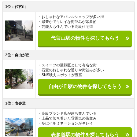
1位：代官山
・おしゃれなアパレルショップが多い街
・緑豊かでキレイな街並みが印象的
・芸能人も住んでいる高級住宅街
代官山駅の物件を探してもらう
2位：自由が丘
・スイーツの激戦区として有名な街
・石畳のおしゃれな通りや街並みが多い
・SNS映えスポットが豊富
自由が丘駅の物件を探してもらう
3位：表参道
・高級ブランド店が建ち並んでいる
・上品で落ち着いた雰囲気の街並み
・冬はイルミネーションがキレイ
表参道駅の物件を探してもらう