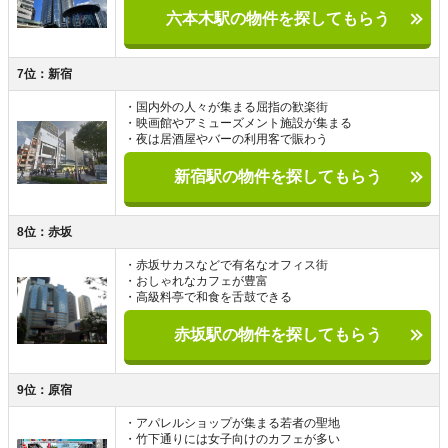
六本木駅の物件を探してもらう
7位：新宿
・国内外の人々が集まる屈指の歓楽街
・映画館やアミューズメント施設が集まる
・夜は居酒屋やバーの利用客で賑わう
新宿駅の物件を探してもらう
8位：赤坂
・赤坂サカスなどで有名なオフィス街
・おしゃれなカフェが豊富
・高級料亭で和食を舌鼓できる
赤坂駅の物件を探してもらう
9位：原宿
・アパレルショップが集まる若者の聖地
・竹下通りには女子向けのカフェが多い