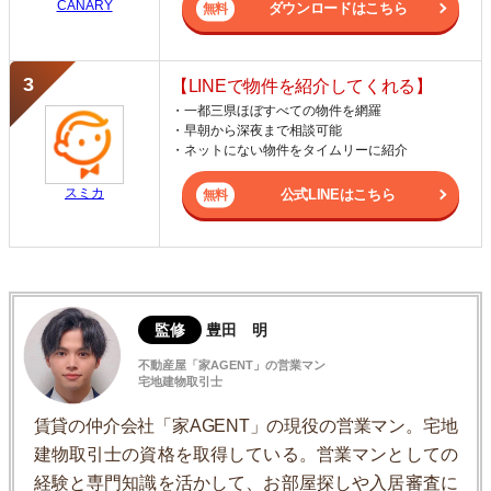
CANARY
ダウンロードはこちら
【LINEで物件を紹介してくれる】
・一都三県ほぼすべての物件を網羅
・早朝から深夜まで相談可能
・ネットにない物件をタイムリーに紹介
スミカ
公式LINEはこちら
監修
豊田 明
不動産屋「家AGENT」の営業マン
宅地建物取引士
賃貸の仲介会社「家AGENT」の現役の営業マン。宅地
建物取引士の資格を取得している。営業マンとしての
経験と専門知識を活かして、お部屋探しや入居審査に