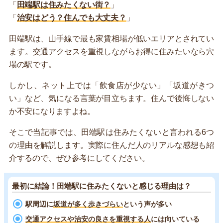
「
田端駅は住みたくない街？
」
「
治安はどう？住んでも大丈夫？
」
田端駅は、山手線で最も家賃相場が低いエリアとされてい
ます。交通アクセスを重視しながらお得に住みたいなら穴
場の駅です。
しかし、ネット上では「飲食店が少ない」「坂道がきつ
い」など、気になる言葉が目立ちます。住んで後悔しない
か不安になりますよね。
そこで当記事では、田端駅は住みたくないと言われる6つ
の理由を解説します。実際に住んだ人のリアルな感想も紹
介するので、ぜひ参考にしてください。
最初に結論！田端駅に住みたくないと感じる理由は？
駅周辺に
坂道が多く歩きづらい
という声が多い
交通アクセスや治安の良さを重視する人
には向いている