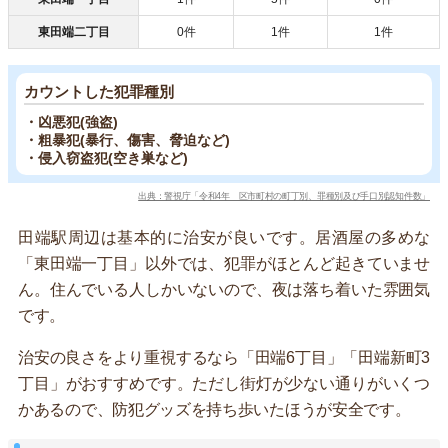
東田端二丁目
0件
1件
1件
カウントした犯罪種別
・凶悪犯(強盗)
・粗暴犯(暴行、傷害、脅迫など)
・侵入窃盗犯(空き巣など)
出典：警視庁「令和4年 区市町村の町丁別、罪種別及び手口別認知件数」
田端駅周辺は基本的に治安が良いです。居酒屋の多めな
「東田端一丁目」以外では、犯罪がほとんど起きていませ
ん。住んでいる人しかいないので、夜は落ち着いた雰囲気
です。
治安の良さをより重視するなら「田端6丁目」「田端新町3
丁目」がおすすめです。ただし街灯が少ない通りがいくつ
かあるので、防犯グッズを持ち歩いたほうが安全です。