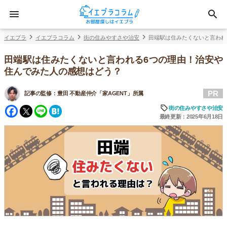
イエプラ
イエプラコラム
街の住みやすさや治安
田端駅は住みたくないと言われ
田端駅は住みたくないと言われる6つの理由！治安や
住んでみた人の感想はどう？
PR
記事の監修：
豊田 不動産仲介「家AGENT」所属
Facebook
Twitter
Line
Hatena
街の住みやすさや治安
最終更新：2025年6月18日