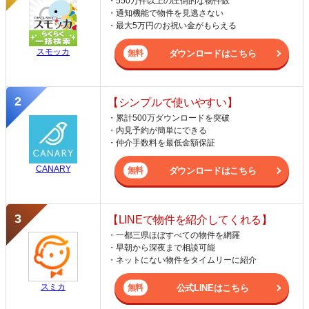
・550万件以上の圧倒的な物件数
・通知機能で物件を見逃さない
・最大5万円のお祝い金がもらえる
スモッカ
ダウンロードはこちら
【シンプルで使いやすい】
・累計500万ダウンロードを突破
・内見予約が簡単にできる
・仲介手数料を最低金額保証
CANARY
ダウンロードはこちら
【LINEで物件を紹介してくれる】
・一都三県ほぼすべての物件を網羅
・早朝から深夜まで相談可能
・ネットにない物件をタイムリーに紹介
スミカ
公式LINEはこちら