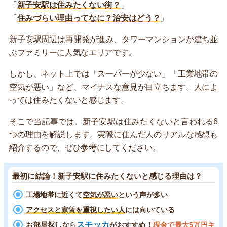
「
新子安駅は住みたくない街？
」
「
住みづらい理由ってなに？治安はどう？
」
新子安駅周辺は再開発が進み、タワーマンションが建ち並
ぶファミリーに人気なエリアです。
しかし、ネット上では「スーパーが少ない」「工業地帯の
空気が悪い」など、マイナスな意見が目立ちます。人によ
っては住みたくないと感じます。
そこで当記事では、新子安駅は住みたくないと言われる6
つの理由を解説します。実際に住んだ人のリアルな感想も
紹介するので、ぜひ参考にしてください。
最初に結論！新子安駅に住みたくないと感じる理由は？
工場地帯に近くて
空気が悪い
という声が多い
アクセスと家賃を重視したい人
には向いている
スモッカ
お部屋探しなら
がおすすめ！
現金で最大5万円キ