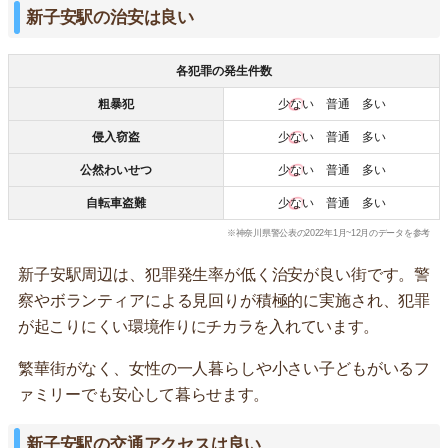
新子安駅の治安は良い
各犯罪の発生件数
粗暴犯
少ない
普通 多い
侵入窃盗
少ない
普通 多い
公然わいせつ
少ない
普通 多い
自転車盗難
少ない
普通 多い
※神奈川県警公表の2022年1月~12月のデータを参考
新子安駅周辺は、犯罪発生率が低く治安が良い街です。警
察やボランティアによる見回りが積極的に実施され、犯罪
が起こりにくい環境作りにチカラを入れています。
繁華街がなく、女性の一人暮らしや小さい子どもがいるフ
ァミリーでも安心して暮らせます。
新子安駅の交通アクセスは良い