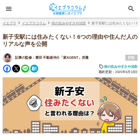
イエプラ
イエプラコラム
街の住みやすさや治安
新子安駅には住みたくない！6
新子安駅には住みたくない！6つの理由や住んだ人の
リアルな声を公開
PR
記事の監修：
豊田 不動産仲介「家AGENT」所属
Facebook
Twitter
Line
Hatena
街の住みやすさや治安
最終更新：2025年6月18日