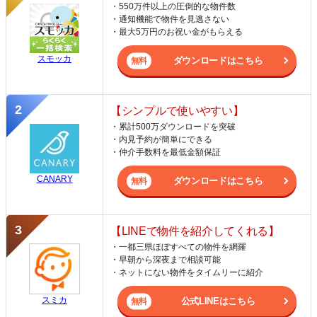
・550万件以上の圧倒的な物件数
・通知機能で物件を見逃さない
・最大5万円のお祝い金がもらえる
スモッカ
ダウンロードはこちら
【シンプルで使いやすい】
・累計500万ダウンロードを突破
・内見予約が簡単にできる
・仲介手数料を最低金額保証
CANARY
ダウンロードはこちら
【LINEで物件を紹介してくれる】
・一都三県ほぼすべての物件を網羅
・早朝から深夜まで相談可能
・ネットにない物件をタイムリーに紹介
スミカ
公式LINEはこちら