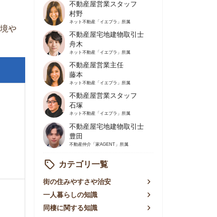
不動産屋営業主任
藤本
ネット不動産
「イエプラ」所属
不動産屋営業スタッフ
石塚
ネット不動産
「イエプラ」所属
不動産屋宅地建物取引士
豊田
不動産仲介
「家AGENT」所属
カテゴリ一覧
の住みやすさや治安
人暮らしの知識
棲に関する知識
賃やお金のこと
屋探しの知恵
件探しのマル秘情報
手不動産屋の評判
リアごとの家賃
っ越しの知識
ェアハウスの知識