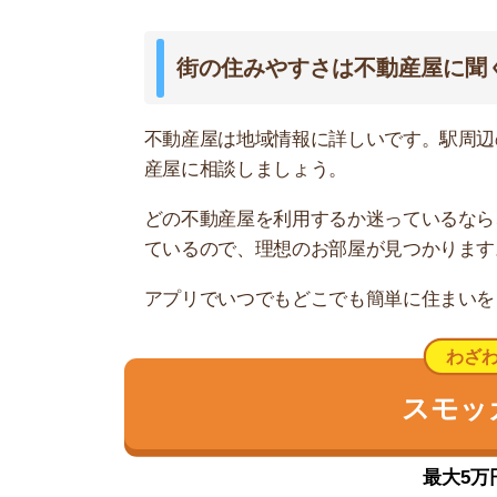
最大5万円分の
生麦は閑静で治安が良い住宅街
生麦は比較的治安の良い地域です。駅の東側に小
す。
ただ駅周辺や住宅街の夜道はけっこう暗いです。街
店がほとんど閉店してしまうので、灯りがまばら
買物施設は、駅前の商店街にスーパー「まいばす
トアや100円ショップはありません。
電車は京急本線の各駅停車のみ利用できます。乗り
41分かかります。ただし、京急鶴見駅や神奈川新