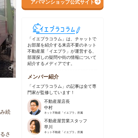
イエプラコラム」は、チャットで
部屋を紹介する来店不要のネット
動産屋「イエプラ」が運営する、
屋探しの疑問や街の情報について
介するメディアです。
ンバー紹介
イエプラコラム」の記事は全て専
家が監修しています！
不動産屋店長
中村
ネット不動産
「イエプラ」所属
不動産屋営業スタッフ
早川
ネット不動産
「イエプラ」所属
不動産屋営業スタッフ
村野
ネット不動産
「イエプラ」所属
不動産屋宅地建物取引士
舟木
ネット不動産
「イエプラ」所属