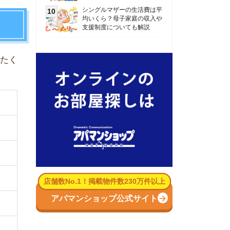
数No.1！掲載物件数230万件以上
パマンショップ公式サイト