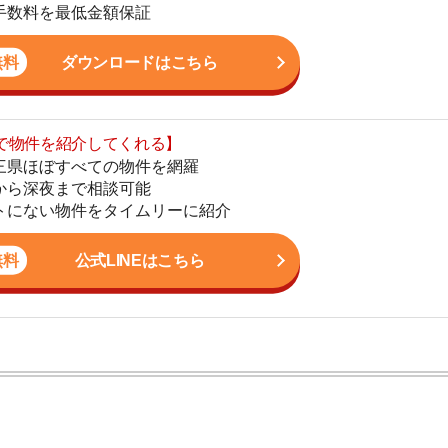
まで相談可能
地
物件をタイムリーに紹介
駅
公式LINEはこちら
1
2
3
ン。宅地建物取引士の資格を取得している。営業マンとし
入居審査についての不安や疑問を解決しています。
4
5
6