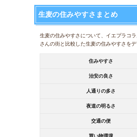
人通りの多さ
夜道の明るさ
交通の便
買い物環境
コンビニの多さ
飲食店の多さ
娯楽施設
住宅街or繁華街
古い街並みor新しい街並み
警察署や交番(駅500m圏内)