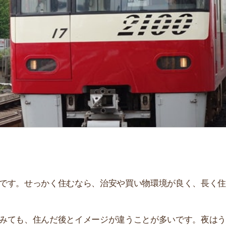
「
お
不
部
紹
メ
「
門
せっかく住むなら、治安や買い物環境が良く、長く住み続
、住んだ後とイメージが違うことが多いです。夜はうるさ
。
説しています！治安や家賃相場はもちろん、買い物環境や
ぜひ参考にしてください。