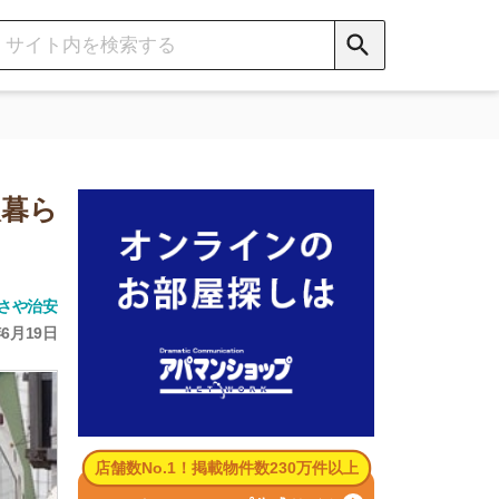
数No.1！掲載物件数230万件以上
パマンショップ公式サイト