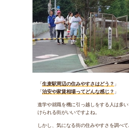
「
生麦駅周辺の住みやすさはどう？
」
「
治安や家賃相場ってどんな感じ？
」
進学や就職を機に引っ越しをする人は多いです。
けられる街がいいですよね。
しかし、気になる街の住みやすさを調べてみても
く落ち着けない、坂があって辛いということも…
当記事では、生麦駅周辺の住みやすさについて解
実際に住んでいる人の口コミも公開しています。