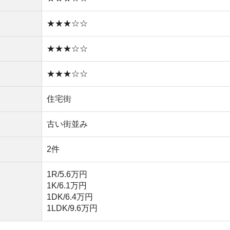
1K/6.1万円
1DK/6.4万円
1LDK/9.6万円
い
や買い物環境など、全ての情報を調べるのが面倒なら不動
モッカ
」がおすすめです。550万件以上の物件を取り扱っ
るので、ぜひ利用してみてください。
産屋に行く必要なし！
無料ダウンロード