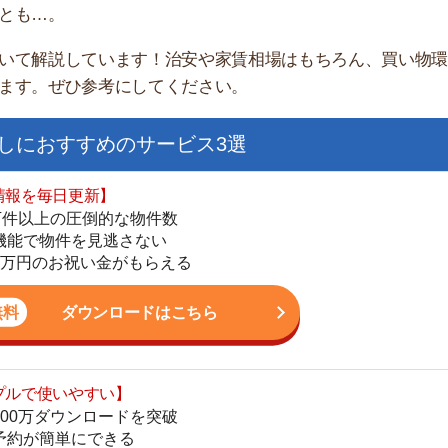
すすめのサービス3選
日更新】
上の圧倒的な物件数
件を見逃さない
お祝い金がもらえる
ダウンロードはこちら
街
いやすい】
一
ダウンロードを突破
同
単にできる
家
最低金額保証
部
ダウンロードはこちら
物
大
エ
を紹介してくれる】
引
すべての物件を網羅
シ