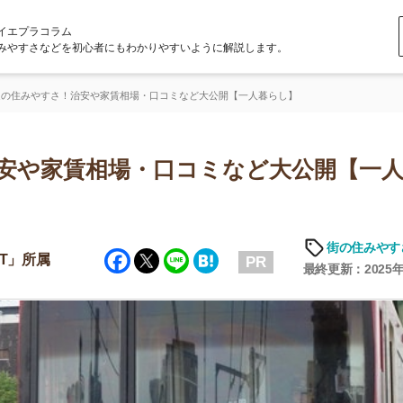
ラム
どを初心者にもわかりやすいように解説します。
さ！治安や家賃相場・口コミなど大公開【一人暮らし】
家賃相場・口コミなど大公開【一人暮ら
街の住みやすさや治安
Facebook
Twitter
Line
Hatena
PR
最終更新：2025年6月19日
店舗
ア