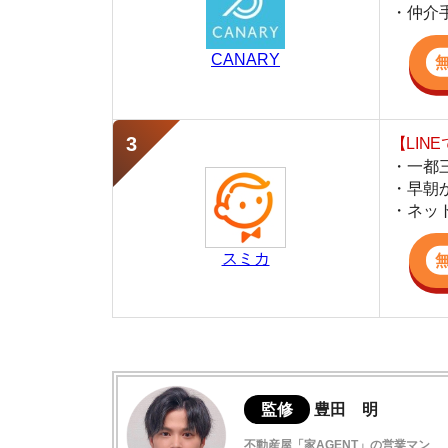
・早朝から深夜
・ネットにない
スミカ
監修
豊田 明
不動産屋「家AGENT」の営業マン
宅地建物取引士
賃貸の仲介会社「家AGENT」の現役の営業マ
ての経験と専門知識を活かして、お部屋探しや
生麦の住みやすさまとめ
生麦は閑静で治安が良い住宅街
生麦駅周辺の特徴や雰囲気の解説