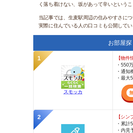
お部屋探しにお
【物件情報を毎
・550万件以
・通知機能で物
・最大5万円の
スモッカ
【シンプルで使
・累計500万
・内見予約が簡
・仲介手数料を
CANARY
【LINEで物件
・一都三県ほぼ