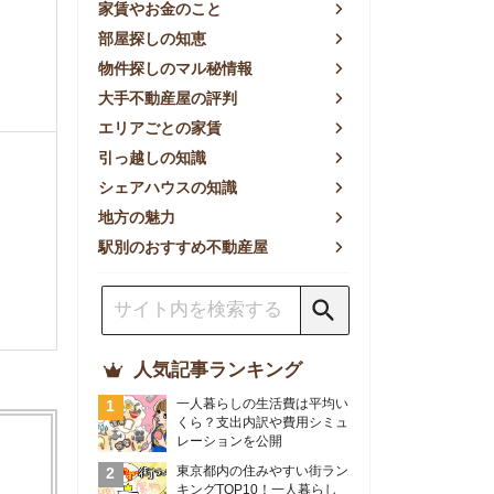
方の魅力
別のおすすめ不動産屋
人気記事ランキング
一人暮らしの生活費は平均い
くら？支出内訳や費用シミュ
レーションを公開
東京都内の住みやすい街ラン
キングTOP10！一人暮らし
におすすめの駅も公開
【2026年最新】
【2026年】賃貸サイトおす
すめランキング！全50社の
物件探しサイトを比較検証
おすすめの良い不動産屋ラン
キングTOP10！プロが賃貸
仲介業者を徹底比較
部屋探しアプリ全27社徹底
比較！物件探しアプリランキ
ングTOP5【ニーズ別】
賃貸の家賃保証会社で審査が