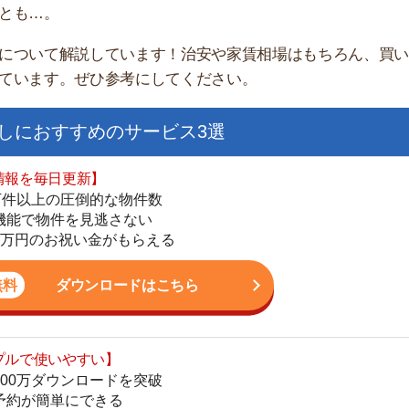
すすめのサービス3選
日更新】
上の圧倒的な物件数
件を見逃さない
お祝い金がもらえる
ダウンロードはこちら
街
いやすい】
一
ダウンロードを突破
同
単にできる
家
最低金額保証
部
ダウンロードはこちら
物
大
エ
を紹介してくれる】
引
すべての物件を網羅
シ