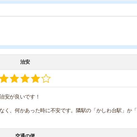
何かあった時に不安です。隣駅の「かしわ台駅」か「相模
交通の便
」へ向かうバスが発着しています。
所要時間
乗換回数
約1時間1分
1回
約1時間5分
1回
約1時間19分
1回