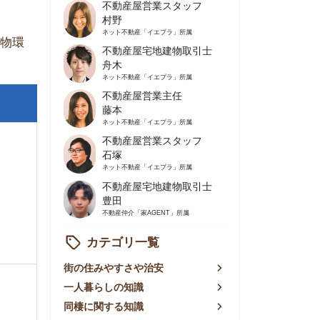
不動産屋営業主任
藤本
ネット不動産
「イエプラ」所属
不動産屋営業スタッフ
石塚
ネット不動産
「イエプラ」所属
不動産屋宅地建物取引士
豊田
不動産仲介
「家AGENT」所属
カテゴリ一覧
の住みやすさや治安
人暮らしの知識
棲に関する知識
賃やお金のこと
屋探しの知恵
件探しのマル秘情報
手不動産屋の評判
リアごとの家賃
っ越しの知識
ェアハウスの知識