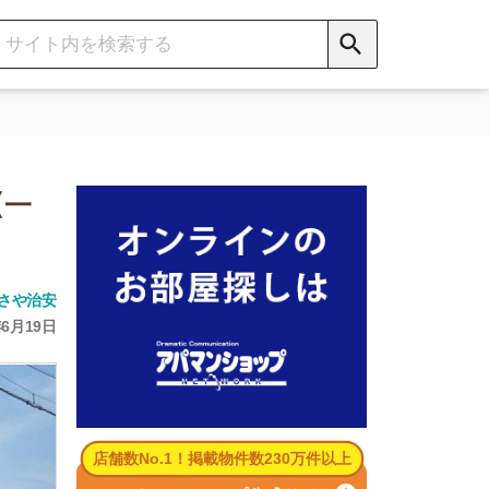
数No.1！掲載物件数230万件以上
パマンショップ公式サイト