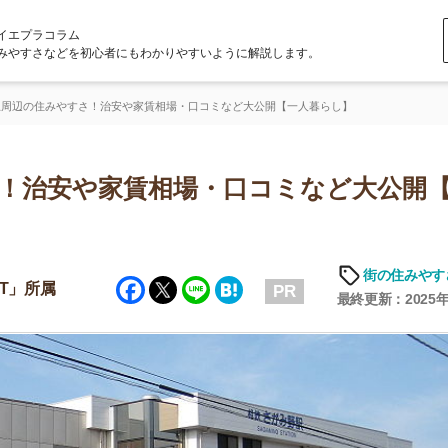
ラム
どを初心者にもわかりやすいように解説します。
やすさ！治安や家賃相場・口コミなど大公開【一人暮らし】
安や家賃相場・口コミなど大公開【一
街の住みやすさや治安
Facebook
Twitter
Line
Hatena
PR
最終更新：2025年6月19日
店舗
ア