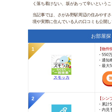
お部屋探しにお
【物件情報を毎
・550万件以
・通知機能で物
・最大5万円の
スモッカ
【シンプルで使
・累計500万
・内見予約が簡
・仲介手数料を
CANARY
【LINEで物件
・一都三県ほぼ