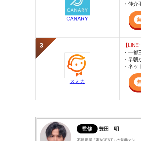
・早朝から深夜
・ネットにない
スミカ
監修
豊田 明
不動産屋「家AGENT」の営業マン
宅地建物取引士
賃貸の仲介会社「家AGENT」の現役の営業マ
ての経験と専門知識を活かして、お部屋探しや
さがみ野の住みやすさデータ
さがみ野駅周辺の特徴や雰囲気について
駅周辺の治安は良い