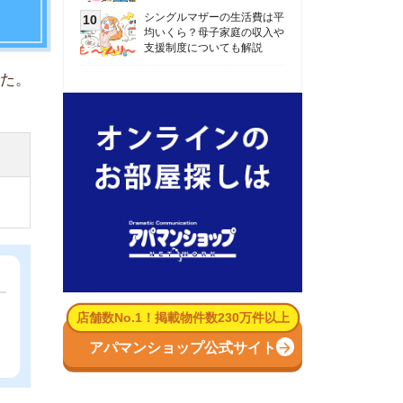
数No.1！掲載物件数230万件以上
パマンショップ公式サイト