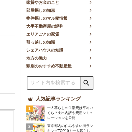
方の魅力
別のおすすめ不動産屋
人気記事ランキング
一人暮らしの生活費は平均い
くら？支出内訳や費用シミュ
レーションを公開
東京都内の住みやすい街ラン
キングTOP10！一人暮らし
におすすめの駅も公開
【2026年最新】
【2026年】賃貸サイトおす
すめランキング！全50社の
物件探しサイトを比較検証
おすすめの良い不動産屋ラン
キングTOP10！プロが賃貸
仲介業者を徹底比較
部屋探しアプリ全27社徹底
比較！物件探しアプリランキ
ングTOP5【ニーズ別】
賃貸の家賃保証会社で審査が