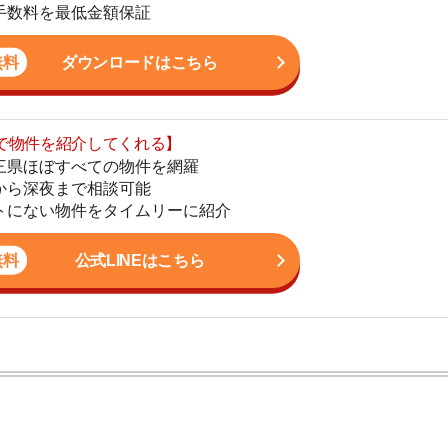
まで相談可能
地
物件をタイムリーに紹介
駅
公式LINEはこちら
1
2
3
ン。宅地建物取引士の資格を取得している。営業マンとし
入居審査についての不安や疑問を解決しています。
4
5
6