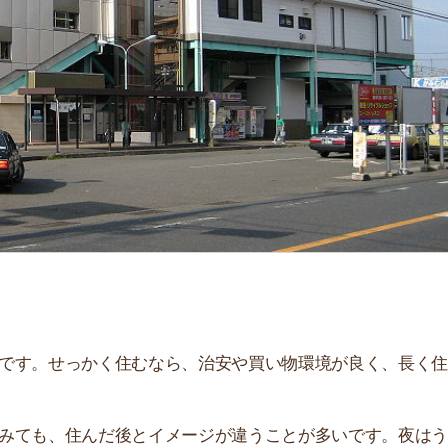
「
お
不
部
紹
メ
「
門
せっかく住むなら、治安や買い物環境が良く、長く住み続
、住んだ後とイメージが違うことが多いです。夜はうるさ
。
て解説しています！治安や家賃相場はもちろん、買い物環
す。ぜひ参考にしてください。