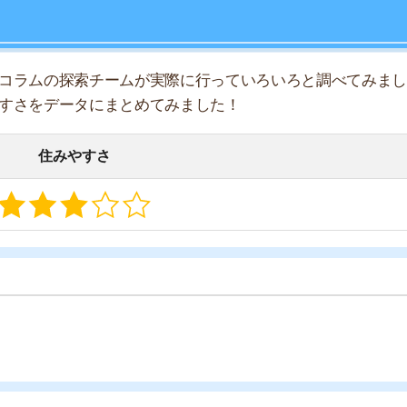
店舗
ア
治安
良いです！