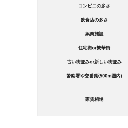
街の住みやすさは不動産屋に聞くと良
不動産屋は地域情報に詳しいです。駅周辺の治安
産屋に相談しましょう。
どの不動産屋を利用するか迷っているなら、「
ス
ているので、理想のお部屋が見つかります。
アプリでいつでもどこでも簡単に住まいをさがせ
わざわざ不動
スモッカを
最大5万円分の