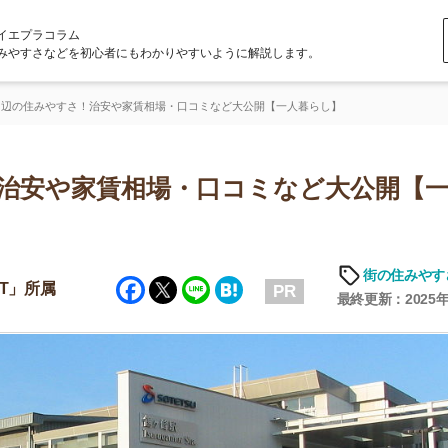
ラム
どを初心者にもわかりやすいように解説します。
すさ！治安や家賃相場・口コミなど大公開【一人暮らし】
や家賃相場・口コミなど大公開【一人暮
街の住みやすさや治安
Facebook
Twitter
Line
Hatena
PR
最終更新：2025年6月19日
店舗
ア