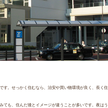
「
お
不
部
紹
メ
「
門
せっかく住むなら、治安や買い物環境が良く、長く住み続
、住んだ後とイメージが違うことが多いです。夜はうるさ
。
解説しています！治安や家賃相場はもちろん、買い物環境
。ぜひ参考にしてください。