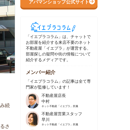
イエプラコラム」は、チャットで
部屋を紹介する来店不要のネット
動産屋「イエプラ」が運営する、
屋探しの疑問や街の情報について
介するメディアです。
ンバー紹介
イエプラコラム」の記事は全て専
家が監修しています！
不動産屋店長
中村
ネット不動産
「イエプラ」所属
不動産屋営業スタッフ
早川
ネット不動産
「イエプラ」所属
不動産屋営業スタッフ
村野
ネット不動産
「イエプラ」所属
不動産屋宅地建物取引士
舟木
ネット不動産
「イエプラ」所属