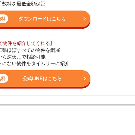
まで相談可能
地
物件をタイムリーに紹介
駅
公式LINEはこちら
1
2
ン。宅地建物取引士の資格を取得している。営業マンとし
3
入居審査についての不安や疑問を解決しています。
4
5
6