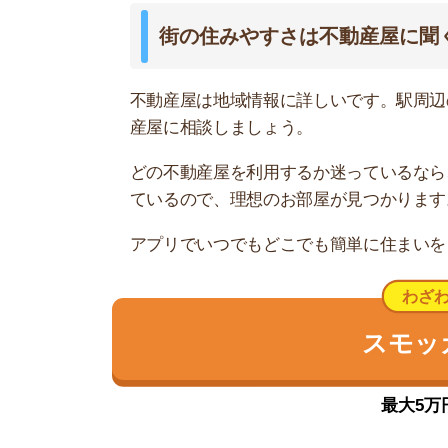
鶴ヶ峰は駅前の買い物施設や飲食店
鶴ヶ峰駅の周辺は買い物施設や飲食店が充実してい
ョップ」、南口付近にある「ココロット鶴ヶ峰」
ン・ハックドラッグ」が入っています。
また、駅周辺にファストフード店やファミレス、チ
しています。
電車は相鉄本線が利用できて横浜駅まで約16分で
ロータリーがあり、新横浜や若葉台中央方面に好
治安は犯罪発生件数が少なく、住宅街もとても閑
ンビニで学生がたむろっててうるさい」という口