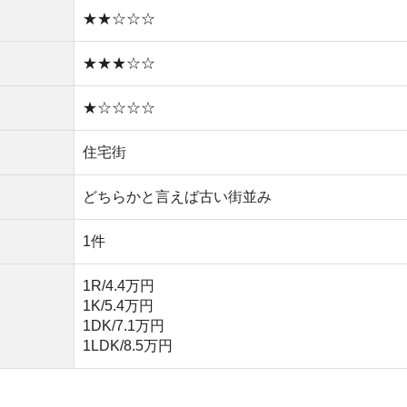
1DK/7.1万円
1LDK/8.5万円
い
や買い物環境など、全ての情報を調べるのが面倒なら不動
モッカ
」がおすすめです。550万件以上の物件を取り扱っ
るので、ぜひ利用してみてください。
産屋に行く必要なし！
無料ダウンロード
キャッシュバック実施中