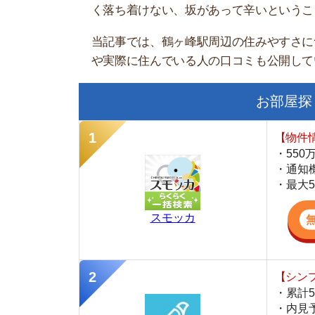
お部屋探しにお
【物件情報を毎
・550万件以
・通知機能で物
・最大5万円の
スモッカ
【シンプルで使
・累計500万
・内見予約が簡
・仲介手数料を
CANARY
【LINEで物件
・一都三県ほぼ