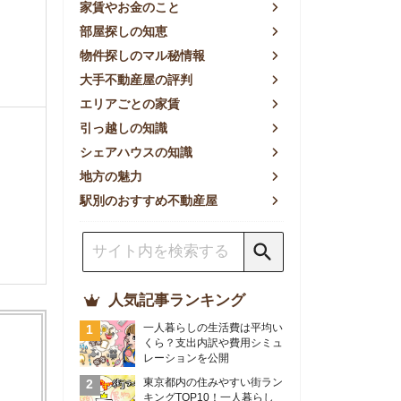
方の魅力
別のおすすめ不動産屋
人気記事ランキング
一人暮らしの生活費は平均い
くら？支出内訳や費用シミュ
レーションを公開
東京都内の住みやすい街ラン
キングTOP10！一人暮らし
におすすめの駅も公開
【2026年最新】
【2026年】賃貸サイトおす
すめランキング！全50社の
物件探しサイトを比較検証
おすすめの良い不動産屋ラン
キングTOP10！プロが賃貸
仲介業者を徹底比較
部屋探しアプリ全27社徹底
比較！物件探しアプリランキ
ングTOP5【ニーズ別】
賃貸の家賃保証会社で審査が