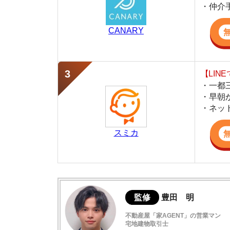
・早朝から深夜
・ネットにない
スミカ
監修
豊田 明
不動産屋「家AGENT」の営業マン
宅地建物取引士
賃貸の仲介会社「家AGENT」の現役の営業マ
ての経験と専門知識を活かして、お部屋探しや
鶴ヶ峰の住みやすさデータ
鶴ヶ峰は駅前の買い物施設や飲食店が充実
鶴ヶ峰駅周辺の特徴や雰囲気の解説
鶴ヶ峰は犯罪発生率が低く治安が良い