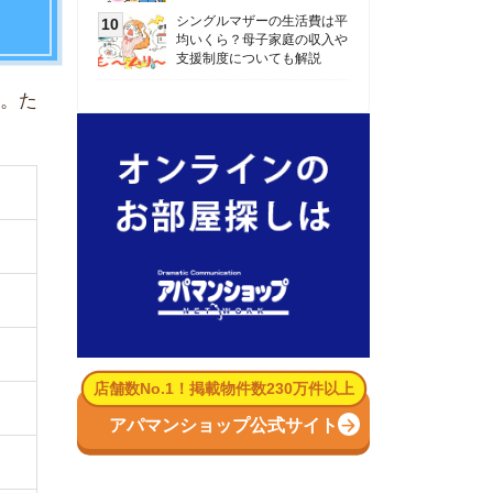
数No.1！掲載物件数230万件以上
パマンショップ公式サイト