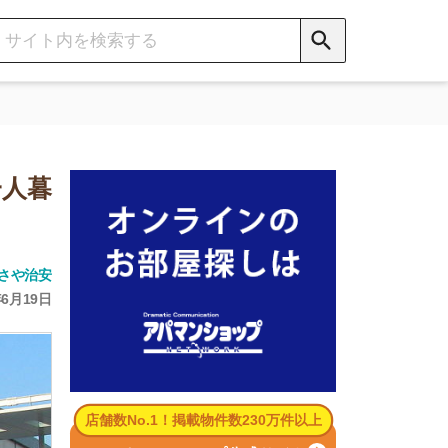
数No.1！掲載物件数230万件以上
パマンショップ公式サイト