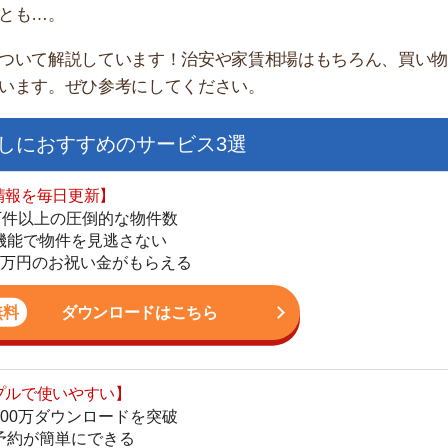
すすめのサービス3選
日更新】
上の圧倒的な物件数
件を見逃さない
お祝い金がもらえる
ダウンロードはこちら
街
いやすい】
一
ダウンロードを突破
同
単にできる
家
最低金額保証
部
ダウンロードはこちら
物
大
エ
を紹介してくれる】
引
すべての物件を網羅
シ