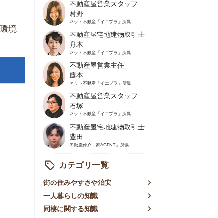
不動産屋営業主任
藤本
ネット不動産
「イエプラ」所属
不動産屋営業スタッフ
石塚
ネット不動産
「イエプラ」所属
不動産屋宅地建物取引士
豊田
不動産仲介
「家AGENT」所属
カテゴリ一覧
の住みやすさや治安
人暮らしの知識
棲に関する知識
賃やお金のこと
屋探しの知恵
件探しのマル秘情報
手不動産屋の評判
リアごとの家賃
っ越しの知識
ェアハウスの知識