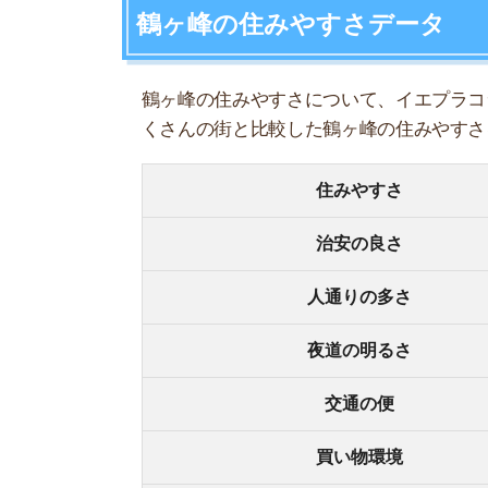
夜道の明るさ
交通の便
買い物環境
コンビニの多さ
飲食店の多さ
娯楽施設
住宅街or繁華街
古い街並みor新しい街並み
警察署や交番(駅500m圏内)
家賃相場