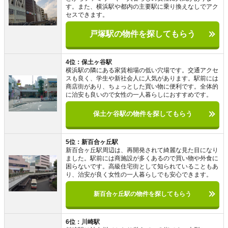
す。また、横浜駅や都内の主要駅に乗り換えなしでアク
セスできます。
戸塚駅の物件を探してもらう
4位：保土ヶ谷駅
横浜駅の隣にある家賃相場の低い穴場です。交通アクセ
スも良く、学生や新社会人に人気があります。駅前には
商店街があり、ちょっとした買い物に便利です。全体的
に治安も良いので女性の一人暮らしにおすすめです。
保土ケ谷駅の物件を探してもらう
5位：新百合ヶ丘駅
新百合ヶ丘駅周辺は、再開発されて綺麗な見た目になり
ました。駅前には商施設が多くあるので買い物や外食に
困らないです。高級住宅街として知られていることもあ
り、治安が良く女性の一人暮らしでも安心できます。
新百合ヶ丘駅の物件を探してもらう
6位：川崎駅