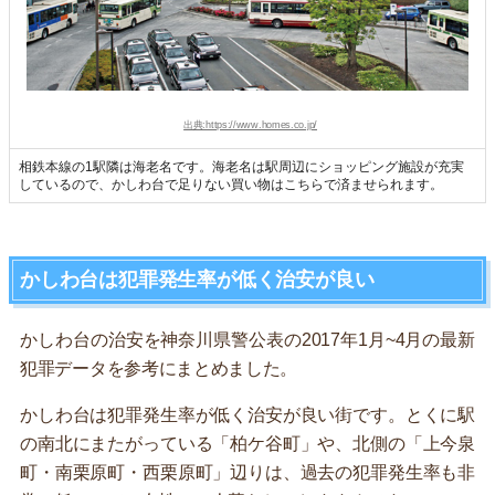
出典:https://www.homes.co.jp/
相鉄本線の1駅隣は海老名です。海老名は駅周辺にショッピング施設が充実
しているので、かしわ台で足りない買い物はこちらで済ませられます。
かしわ台は犯罪発生率が低く治安が良い
かしわ台の治安を神奈川県警公表の2017年1月~4月の最新
犯罪データを参考にまとめました。
かしわ台は犯罪発生率が低く治安が良い街です。とくに駅
の南北にまたがっている「柏ケ谷町」や、北側の「上今泉
町・南栗原町・西栗原町」辺りは、過去の犯罪発生率も非