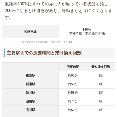
混雑率100%はすべての席に人が座っている状態を指し、
200%になると圧迫感があり、身動きがとりにくくなりま
す。
146%
相鉄本線
(西横浜駅～平沼橋駅区間)
国土交通省公表の2015年1月~12月のデータを参考
主要駅までの所要時間と乗り換え回数
所要時間
乗り換え回数
東京駅
約61分
1回
新宿駅
約58分
1回
渋谷駅
約58分
1回
池袋駅
約71分
1回
品川駅
約52分
1回