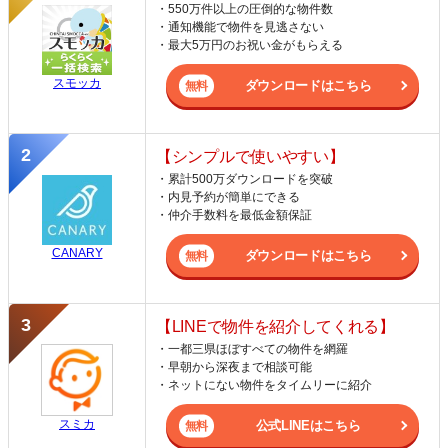
・550万件以上の圧倒的な物件数
・通知機能で物件を見逃さない
・最大5万円のお祝い金がもらえる
スモッカ
ダウンロードはこちら
【シンプルで使いやすい】
・累計500万ダウンロードを突破
・内見予約が簡単にできる
・仲介手数料を最低金額保証
CANARY
ダウンロードはこちら
【LINEで物件を紹介してくれる】
・一都三県ほぼすべての物件を網羅
・早朝から深夜まで相談可能
・ネットにない物件をタイムリーに紹介
スミカ
公式LINEはこちら