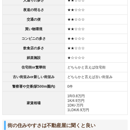
人通りの多さ
★★☆☆☆
夜道の明るさ
★★☆☆☆
交通の便
★★☆☆☆
買い物環境
★★☆☆☆
コンビニの多さ
★★☆☆☆
飲食店の多さ
★★☆☆☆
娯楽施設
★☆☆☆☆
住宅街or繁華街
どちらかと言えば住宅街
古い街並みor新しい街並み
どちらかと言えば古い街並み
警察署や交番(駅500m圏内)
0件
1R/3.8万円
1K/4.9万円
家賃相場
1DK/‐万円
1LDK/6.9万円
街の住みやすさは不動産屋に聞くと良い