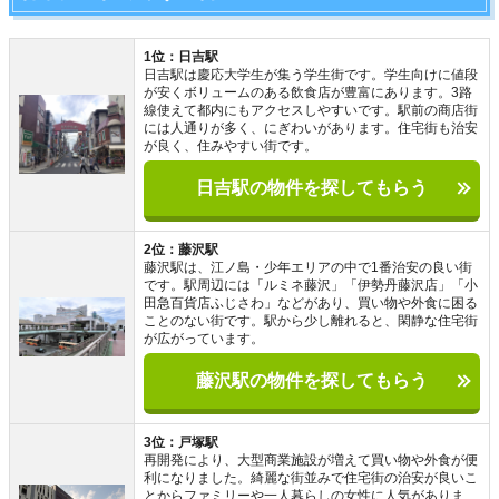
1位：日吉駅
日吉駅は慶応大学生が集う学生街です。学生向けに値段
が安くボリュームのある飲食店が豊富にあります。3路
線使えて都内にもアクセスしやすいです。駅前の商店街
には人通りが多く、にぎわいがあります。住宅街も治安
が良く、住みやすい街です。
日吉駅の物件を探してもらう
2位：藤沢駅
藤沢駅は、江ノ島・少年エリアの中で1番治安の良い街
です。駅周辺には「ルミネ藤沢」「伊勢丹藤沢店」「小
田急百貨店ふじさわ」などがあり、買い物や外食に困る
ことのない街です。駅から少し離れると、閑静な住宅街
が広がっています。
藤沢駅の物件を探してもらう
3位：戸塚駅
再開発により、大型商業施設が増えて買い物や外食が便
利になりました。綺麗な街並みで住宅街の治安が良いこ
とからファミリーや一人暮らしの女性に人気がありま