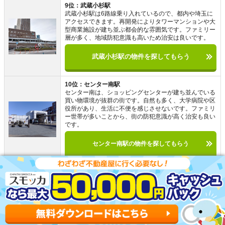
9位：武蔵小杉駅
武蔵小杉駅は6路線乗り入れているので、都内や埼玉に
アクセスできます。再開発によりタワーマンションや大
型商業施設が建ち並ぶ都会的な雰囲気です。ファミリー
層が多く、地域防犯意識も高いため治安は良いです。
武蔵小杉駅の物件を探してもらう
10位：センター南駅
センター南は、ショッピングセンターが建ち並んでいる
買い物環境が抜群の街です。自然も多く、大学病院や区
役所があり、生活に不便を感じさせないです。ファミリ
ー世帯が多いことから、街の防犯意識が高く治安も良い
です。
センター南駅の物件を探してもらう
かしわ台駅以外で住む街を探している人向けに、神奈川で
住みやすい街をまとめました。上記の街は、治安や交通ア
クセスの良さ、家賃相場の低さなどに優れたおすすめの街
です。