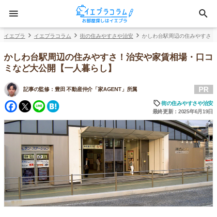
イエプラ
イエプラコラム
街の住みやすさや治安
かしわ台駅周辺の住みやすさ！
かしわ台駅周辺の住みやすさ！治安や家賃相場・口コ
ミなど大公開【一人暮らし】
PR
記事の監修：
豊田 不動産仲介「家AGENT」所属
Facebook
Twitter
Line
Hatena
街の住みやすさや治安
最終更新：2025年6月19日