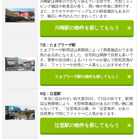
川崎駅は神奈川でかなり栄えている街です。大型ショッ
ピング施設や飲食店が多く、買い物や外食に便利です。
また、カラオケやボーリングなどの娯楽施設もあるの
で、幅広い年代の人でにぎわっています。
川崎駅の物件を探してもらう
7位：たまプラーザ駅
たまプラーザ駅周辺は再開発によって商業施設ができ活
気のある街になりました。住宅街は閑静で自然も多いで
す。警察や自治体によるパトロールが盛んで防犯意識が
高く、ファミリーや女性に一人暮らしにおすすめです。
たまプラーザ駅の物件を探してもらう
8位：辻堂駅
「本当に住みやすい街大賞2022」で1位の街です。駅周
辺は再開発により、大型商業施設があるので買い物に困
らないです。「辻堂海浜公園」や「辻堂海岸」があり、
自然豊かで特にファミリーに人気があります。
辻堂駅の物件を探してもらう