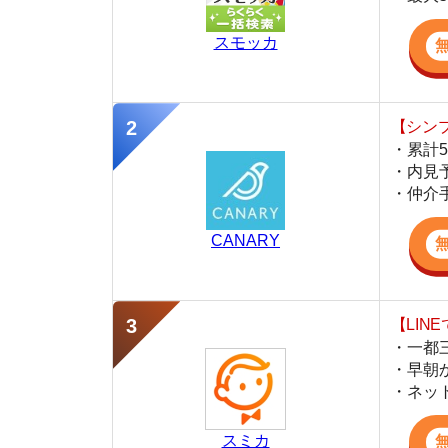
・仲介手数料を
CANARY
【LINEで物件
・一都三県ほぼ
・早朝から深夜
・ネットにない
スミカ
監修
豊田 明
不動産屋「家AGENT」の営業マン
宅地建物取引士