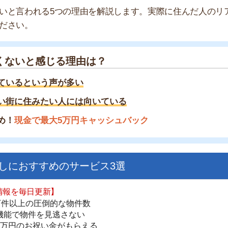
と感じる理由は？
という声が多い
住みたい人には向いている
金で最大5万円キャッシュバック
すすめのサービス3選
日更新】
街
上の圧倒的な物件数
一
件を見逃さない
同
お祝い金がもらえる
家
部
ダウンロードはこちら
物
大
エ
いやすい】
引
ダウンロードを突破
単にできる
シ