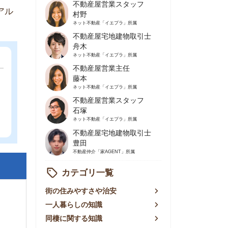
不動産屋営業主任
藤本
ネット不動産
「イエプラ」所属
不動産屋営業スタッフ
石塚
ネット不動産
「イエプラ」所属
不動産屋宅地建物取引士
豊田
不動産仲介
「家AGENT」所属
カテゴリ一覧
の住みやすさや治安
人暮らしの知識
棲に関する知識
賃やお金のこと
屋探しの知恵
件探しのマル秘情報
手不動産屋の評判
リアごとの家賃
っ越しの知識
ェアハウスの知識