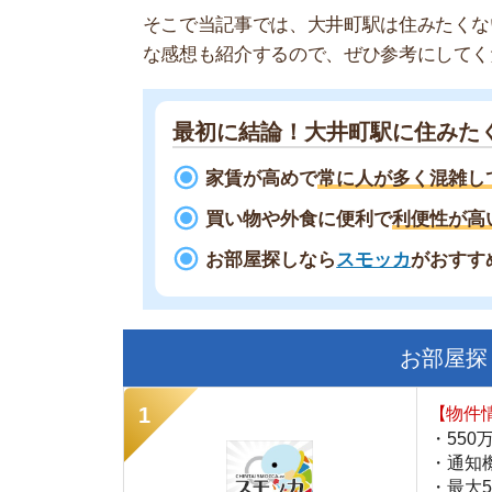
最初に結論！大井町駅に住みたくない
家賃が高めで
常に人が多く混雑している
買い物や外食に便利で
利便性が高い街に
お部屋探しなら
スモッカ
がおすすめ！
現
お部屋探しにお
【物件情報を毎
・550万件以
・通知機能で物
・最大5万円の
スモッカ
【シンプルで使
・累計500万
・内見予約が簡