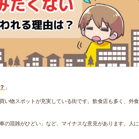
「
お
不
部
紹
メ
「
門
スポットが充実している街です。飲食店も多く、外食しや
雑がひどい」など、マイナスな意見があります。人によっ
われる5つの理由を解説します。実際に住んだ人のリアル
。