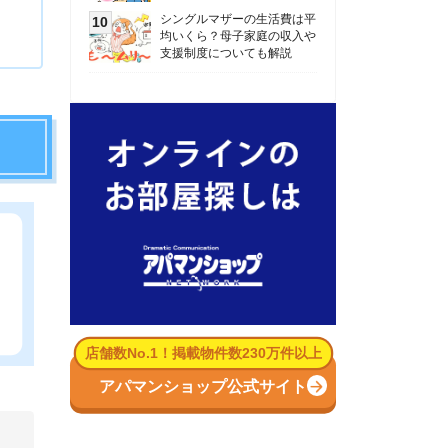
数No.1！掲載物件数230万件以上
パマンショップ公式サイト