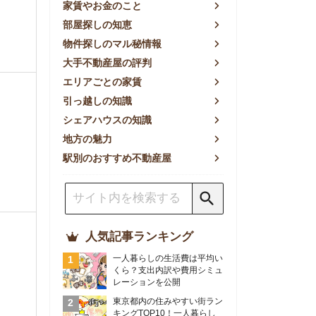
方の魅力
別のおすすめ不動産屋
人気記事ランキング
一人暮らしの生活費は平均い
くら？支出内訳や費用シミュ
レーションを公開
東京都内の住みやすい街ラン
キングTOP10！一人暮らし
におすすめの駅も公開
【2026年最新】
【2026年】賃貸サイトおす
すめランキング！全50社の
物件探しサイトを比較検証
おすすめの良い不動産屋ラン
キングTOP10！プロが賃貸
仲介業者を徹底比較
部屋探しアプリ全27社徹底
比較！物件探しアプリランキ
ングTOP5【ニーズ別】
賃貸の家賃保証会社で審査が