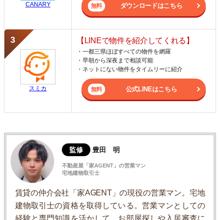
CANARY
ダウンロードはこちら
【LINEで物件を紹介してくれる】
・一都三県ほぼすべての物件を網羅
・早朝から深夜まで相談可能
・ネットにない物件をタイムリーに紹介
スミカ
公式LINEはこちら
監修
豊田 明
不動産屋「家AGENT」の営業マン
宅地建物取引士
賃貸の仲介会社「家AGENT」の現役の営業マン。宅地
建物取引士の資格を取得している。営業マンとしての
経験と専門知識を活かして、お部屋探しや入居審査に