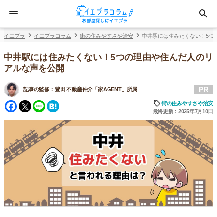
イエプラ
イエプラコラム
街の住みやすさや治安
中井駅には住みたくない！5つ
中井駅には住みたくない！5つの理由や住んだ人のリ
アルな声を公開
PR
記事の監修：
豊田 不動産仲介「家AGENT」所属
Facebook
Twitter
Line
Hatena
街の住みやすさや治安
最終更新：2025年7月10日