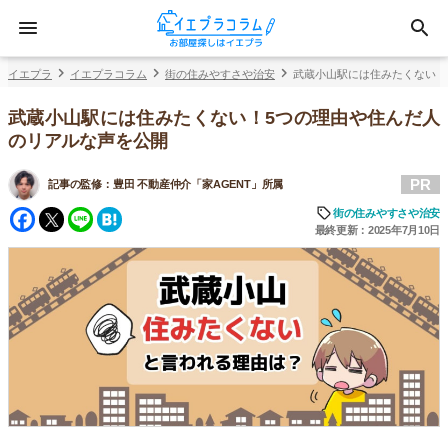
イエプラ
イエプラコラム
街の住みやすさや治安
武蔵小山駅には住みたくない！
武蔵小山駅には住みたくない！5つの理由や住んだ人
のリアルな声を公開
PR
記事の監修：
豊田 不動産仲介「家AGENT」所属
Facebook
Twitter
Line
Hatena
街の住みやすさや治安
最終更新：2025年7月10日