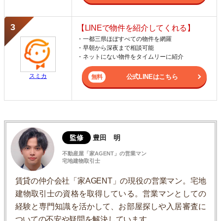
【LINEで物件を紹介してくれる】
・一都三県ほぼすべての物件を網羅
・早朝から深夜まで相談可能
・ネットにない物件をタイムリーに紹介
スミカ
公式LINEはこちら
監修
豊田 明
不動産屋「家AGENT」の営業マン
宅地建物取引士
賃貸の仲介会社「家AGENT」の現役の営業マン。宅地
建物取引士の資格を取得している。営業マンとしての
経験と専門知識を活かして、お部屋探しや入居審査に
ついての不安や疑問を解決しています。