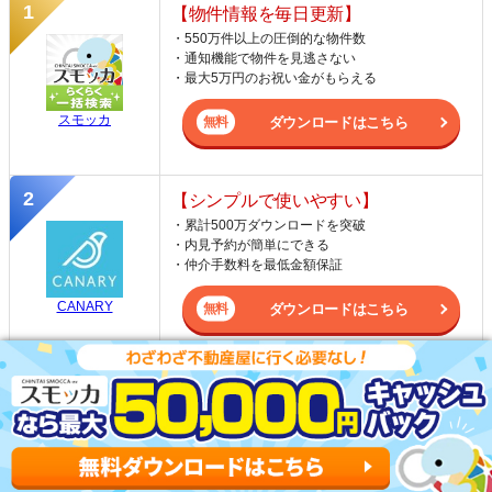
【物件情報を毎日更新】
・550万件以上の圧倒的な物件数
・通知機能で物件を見逃さない
・最大5万円のお祝い金がもらえる
スモッカ
ダウンロードはこちら
【シンプルで使いやすい】
・累計500万ダウンロードを突破
・内見予約が簡単にできる
・仲介手数料を最低金額保証
CANARY
ダウンロードはこちら
【LINEで物件を紹介してくれる】
・一都三県ほぼすべての物件を網羅
・早朝から深夜まで相談可能
・ネットにない物件をタイムリーに紹介